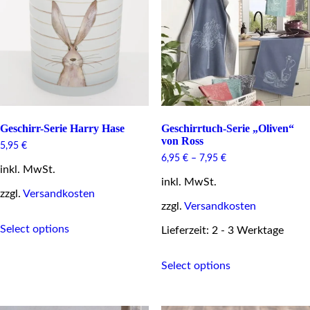
on
be
the
chosen
product
on
page
the
product
page
Geschirr-Serie Harry Hase
Geschirrtuch-Serie „Oliven“
von Ross
5,95
€
6,95
€
–
7,95
€
inkl. MwSt.
inkl. MwSt.
zzgl.
Versandkosten
zzgl.
Versandkosten
This
Select options
product
Lieferzeit: 2 - 3 Werktage
has
This
multiple
Select options
product
variants.
has
The
multiple
options
variants.
may