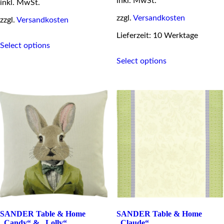
inkl. MwSt.
inkl. MwSt.
zzgl.
Versandkosten
zzgl.
Versandkosten
Lieferzeit: 10 Werktage
This
Select options
product
This
has
Select options
product
multiple
has
variants.
multiple
The
variants.
options
The
may
options
be
may
chosen
be
on
chosen
the
on
product
the
page
product
page
SANDER Table & Home
SANDER Table & Home
„Candy“ & „Lolly“
„Claude“