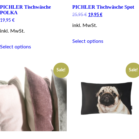
PICHLER Tischwäsche
PICHLER Tischwäsche Spot
POLKA
Original
Current
25,95
€
19,95
€
price
price
19,95
€
inkl. MwSt.
was:
is:
25,95 €.
19,95 €.
inkl. MwSt.
This
Select options
This
product
Select options
product
has
has
multiple
multiple
variants.
variants.
The
Sale!
Sale!
The
options
options
may
may
be
be
chosen
chosen
on
on
the
the
product
product
page
page