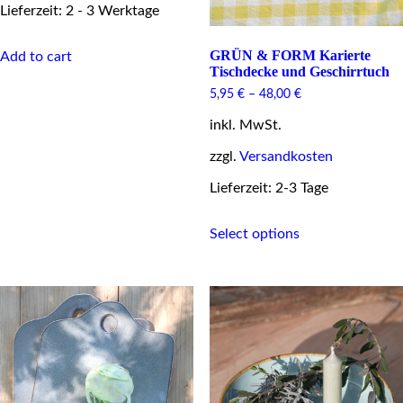
Lieferzeit: 2 - 3 Werktage
GRÜN & FORM Karierte
Add to cart
Tischdecke und Geschirrtuch
5,95
€
–
48,00
€
inkl. MwSt.
zzgl.
Versandkosten
Lieferzeit: 2-3 Tage
This
Select options
product
has
multiple
variants.
The
options
may
be
chosen
on