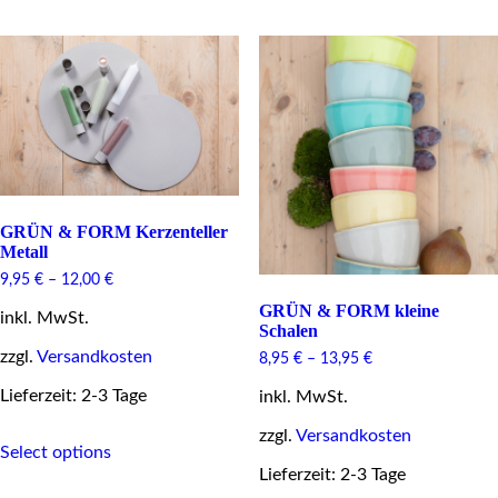
The
multiple
options
variants.
may
The
be
options
chosen
may
on
be
the
chosen
product
on
page
the
product
page
GRÜN & FORM Kerzenteller
Metall
9,95
€
–
12,00
€
GRÜN & FORM kleine
inkl. MwSt.
Schalen
zzgl.
Versandkosten
8,95
€
–
13,95
€
Lieferzeit: 2-3 Tage
inkl. MwSt.
This
zzgl.
Versandkosten
Select options
product
Lieferzeit: 2-3 Tage
has
multiple