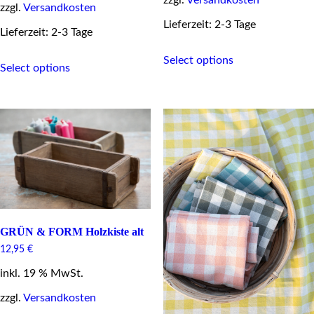
zzgl.
Versandkosten
Lieferzeit: 2-3 Tage
Lieferzeit: 2-3 Tage
This
This
Select options
product
Select options
product
has
has
multiple
multiple
variants.
variants.
The
The
options
options
may
may
be
be
chosen
chosen
on
on
the
the
product
product
page
page
GRÜN & FORM Holzkiste alt
12,95
€
inkl. 19 % MwSt.
zzgl.
Versandkosten