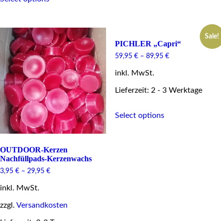
on
has
the
multiple
product
variants.
Sale!
page
The
PICHLER „Capri“
options
may
59,95
€
–
89,95
€
be
inkl. MwSt.
chosen
on
Lieferzeit: 2 - 3 Werktage
the
product
This
page
Select options
product
has
multiple
variants.
OUTDOOR-Kerzen
The
Nachfüllpads-Kerzenwachs
options
3,95
€
–
29,95
€
may
be
inkl. MwSt.
chosen
on
zzgl.
Versandkosten
the
product