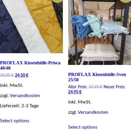
chosen
on
the
product
page
PROFLAX Kissenhülle-Prisca
40/40
PROFLAX Kissenhülle-Sven
Original
Current
36,00
€
24,50
€
25/50
price
price
inkl. MwSt.
was:
is:
Original
Alter Preis:
34,95
€
Neuer Preis:
36,00 €.
24,50 €.
Current
price
24,95
€
zzgl.
Versandkosten
price
was:
inkl. MwSt.
is:
34,95 €.
Lieferzeit: 2-3 Tage
24,95 €.
zzgl.
Versandkosten
This
Select options
product
This
has
Select options
product