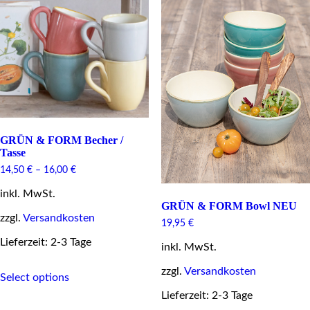
The
be
options
chosen
may
on
be
the
chosen
product
on
page
the
product
page
GRÜN & FORM Becher /
Tasse
14,50
€
–
16,00
€
inkl. MwSt.
GRÜN & FORM Bowl NEU
zzgl.
Versandkosten
19,95
€
Lieferzeit: 2-3 Tage
inkl. MwSt.
This
zzgl.
Versandkosten
Select options
product
has
Lieferzeit: 2-3 Tage
multiple