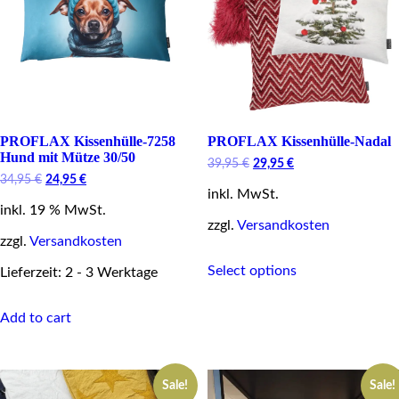
the
product
page
PROFLAX Kissenhülle-7258
PROFLAX Kissenhülle-Nadal
Hund mit Mütze 30/50
Original
Current
39,95
€
29,95
€
price
price
Original
Current
34,95
€
24,95
€
inkl. MwSt.
was:
is:
price
price
39,95 €.
29,95 €.
inkl. 19 % MwSt.
was:
is:
34,95 €.
24,95 €.
zzgl.
Versandkosten
zzgl.
Versandkosten
This
Select options
Lieferzeit: 2 - 3 Werktage
product
has
multiple
Add to cart
variants.
The
options
may
Sale!
Sale!
be