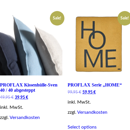
multiple
has
variants.
multiple
The
variants.
options
Sale!
Sale!
The
may
options
be
may
chosen
be
on
chosen
the
on
product
the
page
product
page
PROFLAX Kissenhülle-Sven
PROFLAX Serie „HOME“
40 / 40 abgesteppt
Original
Current
99,95
€
59,95
€
price
price
Original
Current
49,95
€
39,95
€
inkl. MwSt.
was:
is:
price
price
99,95 €.
59,95 €.
inkl. MwSt.
was:
is:
49,95 €.
39,95 €.
zzgl.
Versandkosten
zzgl.
Versandkosten
This
Select options
This
product