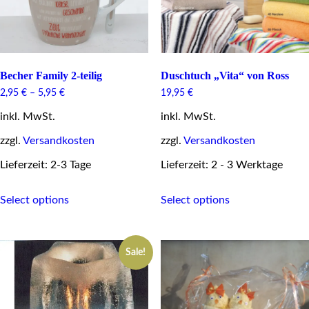
product
page
Becher Family 2-teilig
Duschtuch „Vita“ von Ross
2,95
€
–
5,95
€
19,95
€
inkl. MwSt.
inkl. MwSt.
zzgl.
Versandkosten
zzgl.
Versandkosten
Lieferzeit: 2-3 Tage
Lieferzeit: 2 - 3 Werktage
This
This
Select options
Select options
product
product
has
has
multiple
multiple
variants.
variants.
Sale!
The
The
options
options
may
may
be
be
chosen
chosen