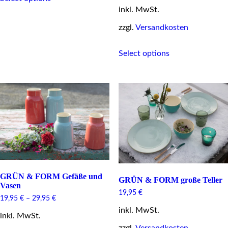
has
inkl. MwSt.
multiple
zzgl.
Versandkosten
variants.
The
This
options
Select options
product
may
has
be
multiple
chosen
variants.
on
The
the
options
product
may
page
be
chosen
on
the
product
page
GRÜN & FORM Gefäße und
GRÜN & FORM große Teller
Vasen
19,95
€
19,95
€
–
29,95
€
inkl. MwSt.
inkl. MwSt.
zzgl.
Versandkosten