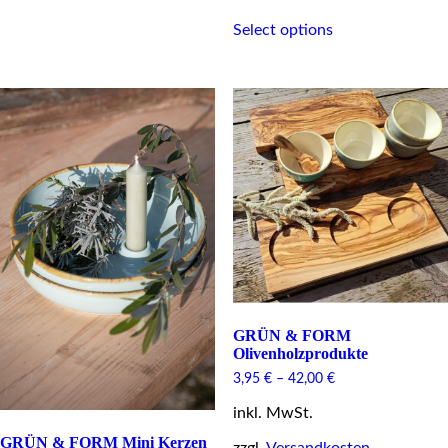
This
variants.
Select options
product
The
has
options
multiple
may
variants.
be
The
chosen
options
on
may
the
be
product
chosen
page
on
the
product
page
GRÜN & FORM
Olivenholzprodukte
3,95
€
–
42,00
€
inkl. MwSt.
GRÜN & FORM Mini Kerzen