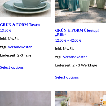
on
the
product
page
GRÜN & FORM Tassen
GRÜN & FORM Übertopf
13,50
€
„Rille“
inkl. MwSt.
12,00
€
–
42,00
€
zzgl.
Versandkosten
inkl. MwSt.
Lieferzeit: 2-3 Tage
zzgl.
Versandkosten
This
Lieferzeit: 2 - 3 Werktage
Select options
product
has
This
multiple
Select options
product
variants.
has
The
multiple
options
variants.
may
The
be
options
chosen
may