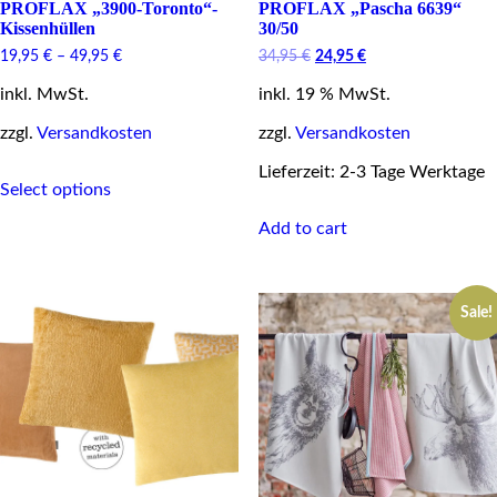
PROFLAX „3900-Toronto“-
PROFLAX „Pascha 6639“
Kissenhüllen
30/50
Original
Current
19,95
€
–
49,95
€
34,95
€
24,95
€
price
price
inkl. MwSt.
inkl. 19 % MwSt.
was:
is:
34,95 €.
24,95 €.
zzgl.
Versandkosten
zzgl.
Versandkosten
This
Lieferzeit: 2-3 Tage Werktage
Select options
product
has
Add to cart
multiple
variants.
The
options
Sale!
may
be
chosen
on
the
product
page