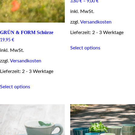
3,60
€
–
9,00
€
inkl. MwSt.
zzgl.
Versandkosten
GRÜN & FORM Schürze
Lieferzeit: 2 - 3 Werktage
19,95
€
This
Select options
product
inkl. MwSt.
has
multiple
zzgl.
Versandkosten
variants.
Lieferzeit: 2 - 3 Werktage
The
options
This
may
Select options
product
be
has
chosen
multiple
on
variants.
the
The
product
options
page
may
be
chosen