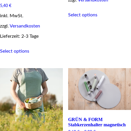
zzgl.
Versandkosten
5,40
€
This
Select options
product
inkl. MwSt.
has
zzgl.
Versandkosten
multiple
variants.
Lieferzeit: 2-3 Tage
The
options
This
may
Select options
product
be
has
chosen
multiple
on
variants.
the
The
product
options
page
may
be
chosen
on
the
product
page
GRÜN & FORM
Stabkerzenhalter magnetisch