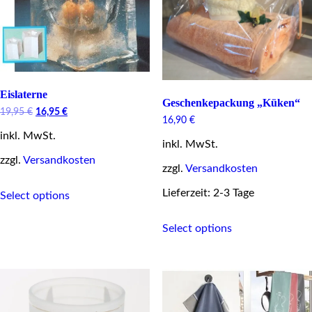
on
on
the
the
product
product
page
page
Eislaterne
Geschenkepackung „Küken“
Original
Current
19,95
€
16,95
€
16,90
€
price
price
inkl. MwSt.
was:
is:
inkl. MwSt.
19,95 €.
16,95 €.
zzgl.
Versandkosten
zzgl.
Versandkosten
This
Lieferzeit: 2-3 Tage
Select options
product
has
This
multiple
Select options
product
variants.
has
The
multiple
options
variants.
may
The
be
options
chosen
may