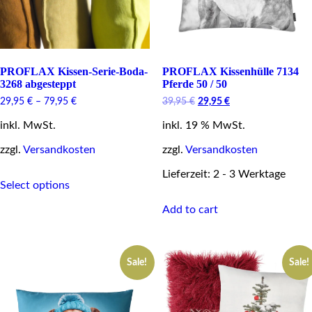
product
page
page
PROFLAX Kissen-Serie-Boda-
PROFLAX Kissenhülle 7134
3268 abgesteppt
Pferde 50 / 50
Original
Current
29,95
€
–
79,95
€
39,95
€
29,95
€
price
price
inkl. MwSt.
inkl. 19 % MwSt.
was:
is:
39,95 €.
29,95 €.
zzgl.
Versandkosten
zzgl.
Versandkosten
This
Lieferzeit: 2 - 3 Werktage
Select options
product
has
Add to cart
multiple
variants.
The
options
Sale!
Sale!
may
be
chosen
on