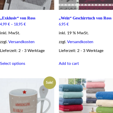
„Exklusiv“ von Ross
„Wein“ Geschirrtuch von Ross
4,99
€
–
18,95
€
6,95
€
inkl. MwSt.
inkl. 19 % MwSt.
zzgl.
Versandkosten
zzgl.
Versandkosten
Lieferzeit: 2 - 3 Werktage
Lieferzeit: 2 - 3 Werktage
This
Select options
Add to cart
product
has
multiple
variants.
Sale!
The
options
may
be
chosen
on
the