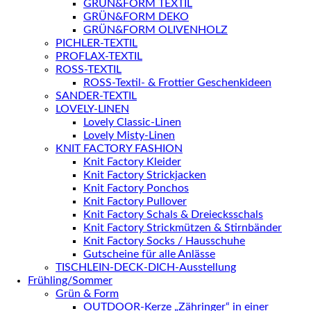
GRÜN&FORM TEXTIL
GRÜN&FORM DEKO
GRÜN&FORM OLIVENHOLZ
PICHLER-TEXTIL
PROFLAX-TEXTIL
ROSS-TEXTIL
ROSS-Textil- & Frottier Geschenkideen
SANDER-TEXTIL
LOVELY-LINEN
Lovely Classic-Linen
Lovely Misty-Linen
KNIT FACTORY FASHION
Knit Factory Kleider
Knit Factory Strickjacken
Knit Factory Ponchos
Knit Factory Pullover
Knit Factory Schals & Dreiecksschals
Knit Factory Strickmützen & Stirnbänder
Knit Factory Socks / Hausschuhe
Gutscheine für alle Anlässe
TISCHLEIN-DECK-DICH-Ausstellung
Frühling/Sommer
Grün & Form
OUTDOOR-Kerze „Zähringer“ in einer