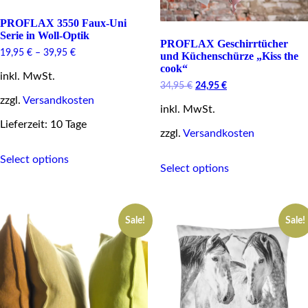
PROFLAX 3550 Faux-Uni
Serie in Woll-Optik
PROFLAX Geschirrtücher
19,95
€
–
39,95
€
und Küchenschürze „Kiss the
cook“
inkl. MwSt.
Original
Current
34,95
€
24,95
€
price
price
zzgl.
Versandkosten
inkl. MwSt.
was:
is:
34,95 €.
24,95 €.
Lieferzeit: 10 Tage
zzgl.
Versandkosten
This
This
Select options
product
Select options
product
has
has
multiple
multiple
variants.
variants.
The
Sale!
Sale!
The
options
options
may
may
be
be
chosen
chosen
on
on
the
the
product