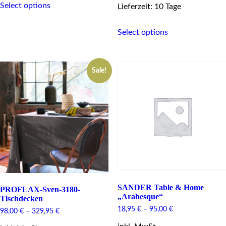
Select options
product
Lieferzeit: 10 Tage
has
This
multiple
Select options
product
variants.
has
The
multiple
options
variants.
may
Sale!
The
be
options
chosen
may
on
be
the
chosen
product
on
page
the
product
page
SANDER Table & Home
PROFLAX-Sven-3180-
„Arabesque“
Tischdecken
18,95
€
–
95,00
€
98,00
€
–
329,95
€