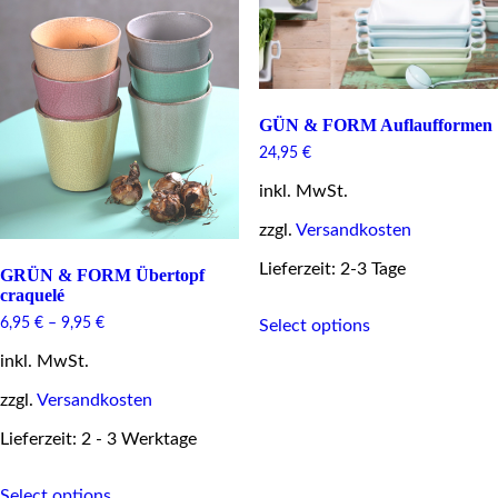
on
be
the
chosen
product
on
page
the
product
page
GÜN & FORM Auflaufformen
24,95
€
inkl. MwSt.
zzgl.
Versandkosten
Lieferzeit: 2-3 Tage
GRÜN & FORM Übertopf
craquelé
This
6,95
€
–
9,95
€
Select options
product
has
inkl. MwSt.
multiple
variants.
zzgl.
Versandkosten
The
options
Lieferzeit: 2 - 3 Werktage
may
be
This
Select options
chosen
product