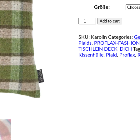
Größe:
PROFLAX
Add to cart
Serie
"Karolin"
SKU:
Karolin
Categories:
Ge
quantity
Plaids
,
PROFLAX-FASHION-K
TISCHLEIN DECK‘ DICH
Ta
Kissenhülle
,
Plaid
,
Proflax
,
R