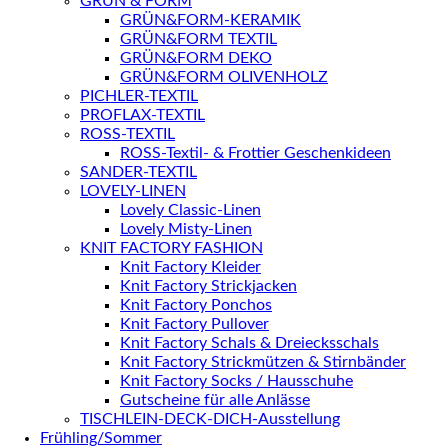
GRÜN & FORM
GRÜN&FORM-KERAMIK
GRÜN&FORM TEXTIL
GRÜN&FORM DEKO
GRÜN&FORM OLIVENHOLZ
PICHLER-TEXTIL
PROFLAX-TEXTIL
ROSS-TEXTIL
ROSS-Textil- & Frottier Geschenkideen
SANDER-TEXTIL
LOVELY-LINEN
Lovely Classic-Linen
Lovely Misty-Linen
KNIT FACTORY FASHION
Knit Factory Kleider
Knit Factory Strickjacken
Knit Factory Ponchos
Knit Factory Pullover
Knit Factory Schals & Dreiecksschals
Knit Factory Strickmützen & Stirnbänder
Knit Factory Socks / Hausschuhe
Gutscheine für alle Anlässe
TISCHLEIN-DECK-DICH-Ausstellung
Frühling/Sommer