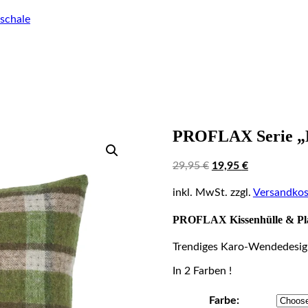
schale
PROFLAX Serie „
Original
Current
29,95
€
19,95
€
price
price
was:
is:
inkl. MwSt.
zzgl.
Versandkos
29,95 €.
19,95 €.
PROFLAX Kissenhülle & Pl
Trendiges Karo-Wendedesig
In 2 Farben !
Farbe: