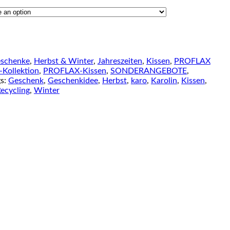
schenke
,
Herbst & Winter
,
Jahreszeiten
,
Kissen
,
PROFLAX
ollektion
,
PROFLAX-Kissen
,
SONDERANGEBOTE
,
gs:
Geschenk
,
Geschenkidee
,
Herbst
,
karo
,
Karolin
,
Kissen
,
ecycling
,
Winter