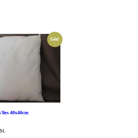
Sale!
Vlies 40x40cm
rent
ce
St.
5 €.