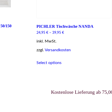
50/150
PICHLER Tischwäsche NANDA
24,95
€
–
39,95
€
inkl. MwSt.
zzgl.
Versandkosten
This
Select options
product
has
multiple
variants.
The
options
Kostenlose Lieferung ab 75,00 €ur
may
be
chosen
on
the