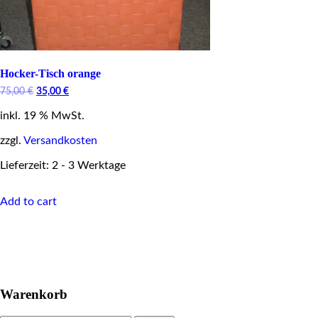
Hocker-Tisch orange
Original
Current
75,00
€
35,00
€
price
price
inkl. 19 % MwSt.
was:
is:
75,00 €.
35,00 €.
zzgl.
Versandkosten
Lieferzeit: 2 - 3 Werktage
Add to cart
Warenkorb