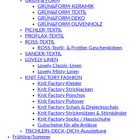
GRÜN & FORM
GRÜN&FORM-KERAMIK
GRÜN&FORM TEXTIL
GRÜN&FORM DEKO
GRÜN&FORM OLIVENHOLZ
PICHLER-TEXTIL
PROFLAX-TEXTIL
ROSS-TEXTIL
ROSS-Textil- & Frottier Geschenkideen
SANDER-TEXTIL
LOVELY-LINEN
Lovely Classic-Linen
Lovely Misty-Linen
KNIT FACTORY FASHION
Knit Factory Kleider
Knit Factory Strickjacken
Knit Factory Ponchos
Knit Factory Pullover
Knit Factory Schals & Dreiecksschals
Knit Factory Strickmützen & Stirnbänder
Knit Factory Socks / Hausschuhe
Gutscheine für alle Anlässe
TISCHLEIN-DECK-DICH-Ausstellung
Frühling/Sommer