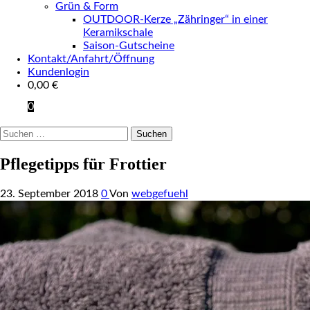
Grün & Form
OUTDOOR-Kerze „Zähringer“ in einer
Keramikschale
Saison-Gutscheine
Kontakt/Anfahrt/Öffnung
Kundenlogin
0,00
€
0
Suchen
nach:
Pflegetipps für Frottier
23. September 2018
0
Von
webgefuehl