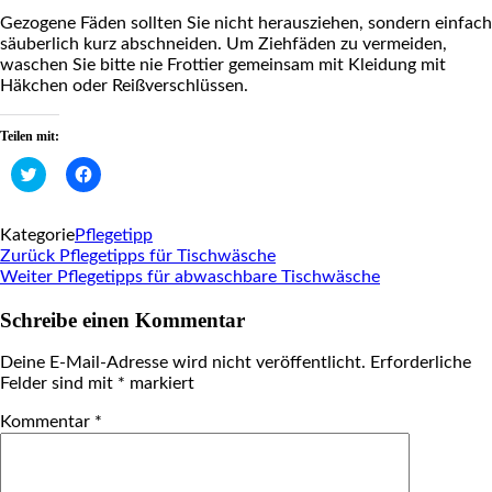
Gezogene Fäden sollten Sie nicht herausziehen, sondern einfach
säuberlich kurz abschneiden. Um Ziehfäden zu vermeiden,
waschen Sie bitte nie Frottier gemeinsam mit Kleidung mit
Häkchen oder Reißverschlüssen.
Teilen mit:
Klick,
Klick,
um
um
über
auf
Twitter
Facebook
zu
zu
Kategorie
Pflegetipp
teilen
teilen
Beitragsnavigation
Vorheriger
Zurück
(Wird
Pflegetipps für Tischwäsche
(Wird
in
in
Beitrag
Nächster
Weiter
Pflegetipps für abwaschbare Tischwäsche
neuem
neuem
Beitrag
Fenster
Fenster
geöffnet)
geöffnet)
Schreibe einen Kommentar
Deine E-Mail-Adresse wird nicht veröffentlicht.
Erforderliche
Felder sind mit
*
markiert
Kommentar
*