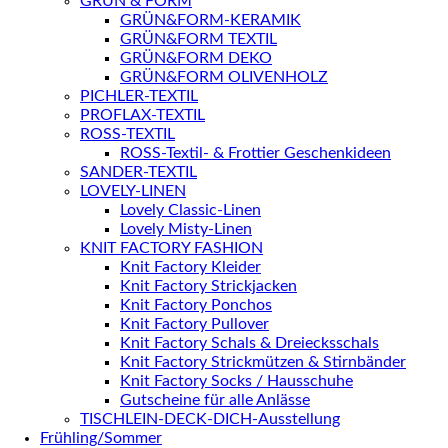
GRÜN & FORM
GRÜN&FORM-KERAMIK
GRÜN&FORM TEXTIL
GRÜN&FORM DEKO
GRÜN&FORM OLIVENHOLZ
PICHLER-TEXTIL
PROFLAX-TEXTIL
ROSS-TEXTIL
ROSS-Textil- & Frottier Geschenkideen
SANDER-TEXTIL
LOVELY-LINEN
Lovely Classic-Linen
Lovely Misty-Linen
KNIT FACTORY FASHION
Knit Factory Kleider
Knit Factory Strickjacken
Knit Factory Ponchos
Knit Factory Pullover
Knit Factory Schals & Dreiecksschals
Knit Factory Strickmützen & Stirnbänder
Knit Factory Socks / Hausschuhe
Gutscheine für alle Anlässe
TISCHLEIN-DECK-DICH-Ausstellung
Frühling/Sommer