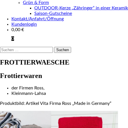
Grün & Form
OUTDOOR-Kerze „Zähringer“ in einer Keramik
Saison-Gutscheine
Kontakt/Anfahrt/Öffnung
Kundenlogin
0,00
€
0
Suchen
nach:
FROTTIERWAESCHE
Frottierwaren
der Firmen Ross,
Kleinmann-Lahsa
Produktbild: Artikel Vita Firma Ross „Made in Germany“