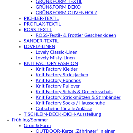
GRÜN&FORM TEXTIL
GRÜN&FORM DEKO
GRÜN&FORM OLIVENHOLZ
PICHLER-TEXTIL
PROFLAX-TEXTIL
ROSS-TEXTIL
ROSS-Textil- & Frottier Geschenkideen
SANDER-TEXTIL
LOVELY-LINEN
Lovely Classic-Linen
Lovely Misty-Linen
KNIT FACTORY FASHION
Knit Factory Kleider
Knit Factory Strickjacken
Knit Factory Ponchos
Knit Factory Pullover
Knit Factory Schals & Dreiecksschals
Knit Factory Strickmützen & Stirnbänder
Knit Factory Socks / Hausschuhe
Gutscheine für alle Anlässe
TISCHLEIN-DECK-DICH-Ausstellung
Frühling/Sommer
Grün & Form
OUTDOOR-Kerze „Zähringer“ in einer