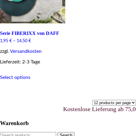
Serie FIBERIXX von DAFF
1,95
€
–
14,50
€
zzgl.
Versandkosten
Lieferzeit: 2-3 Tage
This
Select options
product
has
multiple
variants.
The
options
Kostenlose Lieferung ab 75,00 
may
be
Warenkorb
chosen
on
Search
Search
the