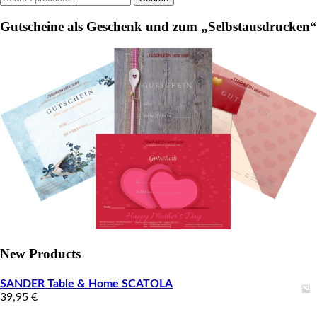
for:
product
Gutscheine als Geschenk und zum „Selbstausdrucken“
page
New Products
SANDER Table & Home SCATOLA
39,95
€