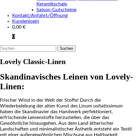
Keramikschale
Saison-Gutscheine
Kontakt/Anfahrt/Öffnung
Kundenlogin
0,00
€
0
Suchen
nach:
Lovely Classic-Linen
Skandinavisches Leinen von Lovely-
Linen:
Frischer Wind in der Welt der Stoffe! Durch die
Wiederbelebung der alten Kunst des Linum usitatissimum
haben die Skandinavier das Handwerk perfektioniert,
erfrischende Leinenstoffe herzustellen, die über das
Gewöhnliche hinausgehen. Aus dem Land ätherischer
Landschaften und minimalistischer Ästhetik entsteht ein Textil
mit einer außergewöhnlichen Mischung aus Haltbarkeit,