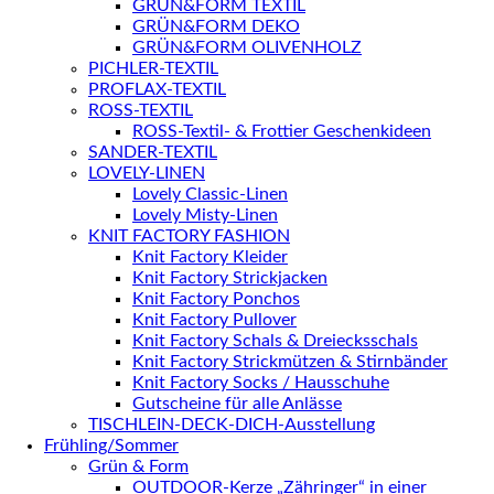
GRÜN&FORM TEXTIL
GRÜN&FORM DEKO
GRÜN&FORM OLIVENHOLZ
PICHLER-TEXTIL
PROFLAX-TEXTIL
ROSS-TEXTIL
ROSS-Textil- & Frottier Geschenkideen
SANDER-TEXTIL
LOVELY-LINEN
Lovely Classic-Linen
Lovely Misty-Linen
KNIT FACTORY FASHION
Knit Factory Kleider
Knit Factory Strickjacken
Knit Factory Ponchos
Knit Factory Pullover
Knit Factory Schals & Dreiecksschals
Knit Factory Strickmützen & Stirnbänder
Knit Factory Socks / Hausschuhe
Gutscheine für alle Anlässe
TISCHLEIN-DECK-DICH-Ausstellung
Frühling/Sommer
Grün & Form
OUTDOOR-Kerze „Zähringer“ in einer