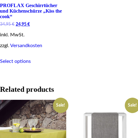
PROFLAX Geschirrtücher
und Küchenschürze „Kiss the
cook“
Original
Current
34,95
€
24,95
€
price
price
inkl. MwSt.
was:
is:
34,95 €.
24,95 €.
zzgl.
Versandkosten
This
Select options
product
has
multiple
variants.
The
Related products
options
may
be
Sale!
Sale!
chosen
on
the
product
page