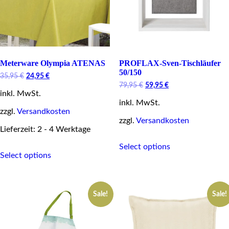
Meterware Olympia ATENAS
PROFLAX-Sven-Tischläufer
50/150
Original
Current
35,95
€
24,95
€
price
price
Original
Current
79,95
€
59,95
€
inkl. MwSt.
was:
is:
price
price
35,95 €.
24,95 €.
inkl. MwSt.
was:
is:
zzgl.
Versandkosten
79,95 €.
59,95 €.
zzgl.
Versandkosten
Lieferzeit: 2 - 4 Werktage
This
This
Select options
product
Select options
product
has
has
multiple
multiple
variants.
variants.
The
Sale!
Sale!
The
options
options
may
may
be
be
chosen