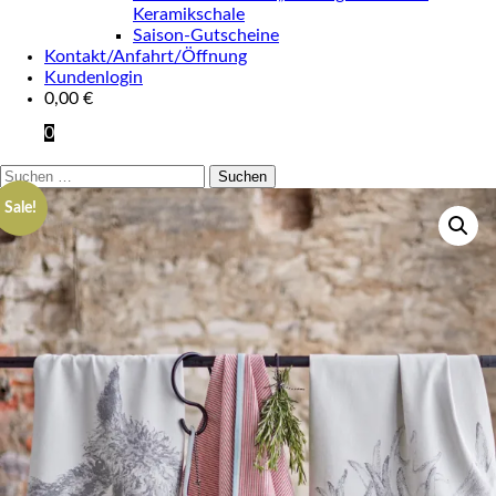
Keramikschale
Saison-Gutscheine
Kontakt/Anfahrt/Öffnung
Kundenlogin
0,00
€
0
Suchen
nach:
Sale!