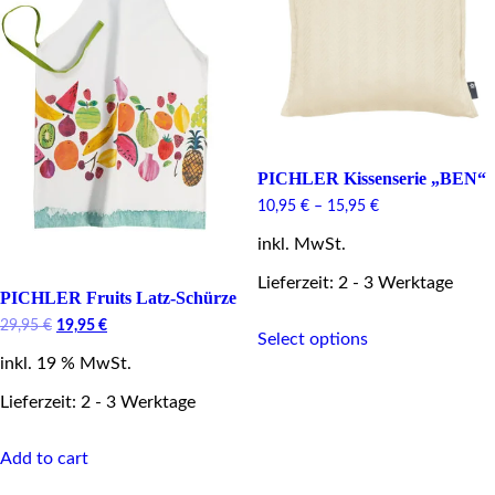
chosen
on
on
the
the
product
product
page
page
PICHLER Kissenserie „BEN“
10,95
€
–
15,95
€
inkl. MwSt.
Lieferzeit: 2 - 3 Werktage
PICHLER Fruits Latz-Schürze
This
Original
Current
29,95
€
19,95
€
Select options
product
price
price
has
inkl. 19 % MwSt.
was:
is:
29,95 €.
19,95 €.
multiple
Lieferzeit: 2 - 3 Werktage
variants.
The
options
Add to cart
may
be