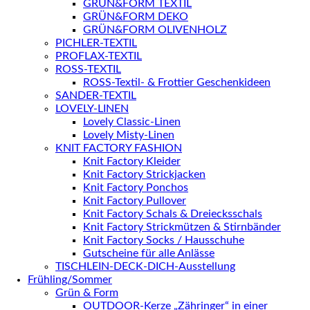
GRÜN&FORM TEXTIL
GRÜN&FORM DEKO
GRÜN&FORM OLIVENHOLZ
PICHLER-TEXTIL
PROFLAX-TEXTIL
ROSS-TEXTIL
ROSS-Textil- & Frottier Geschenkideen
SANDER-TEXTIL
LOVELY-LINEN
Lovely Classic-Linen
Lovely Misty-Linen
KNIT FACTORY FASHION
Knit Factory Kleider
Knit Factory Strickjacken
Knit Factory Ponchos
Knit Factory Pullover
Knit Factory Schals & Dreiecksschals
Knit Factory Strickmützen & Stirnbänder
Knit Factory Socks / Hausschuhe
Gutscheine für alle Anlässe
TISCHLEIN-DECK-DICH-Ausstellung
Frühling/Sommer
Grün & Form
OUTDOOR-Kerze „Zähringer“ in einer