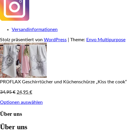
Versandinformationen
Stolz präsentiert von
WordPress
|
Theme:
Envo Multipurpose
PROFLAX Geschirrtücher und Küchenschürze „Kiss the cook“
Original
Current
34,95
€
24,95
€
price
price
Optionen auswählen
was:
is:
34,95 €.
24,95 €.
Über uns
Über uns