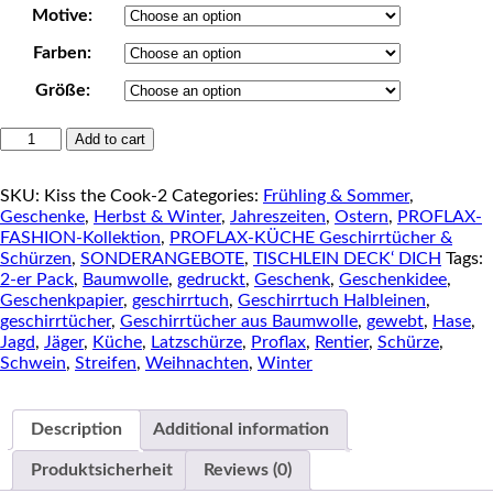
Motive:
Farben:
Größe:
PROFLAX
Add to cart
Geschirrtücher
und
SKU:
Kiss the Cook-2
Categories:
Frühling & Sommer
,
Küchenschürze
Geschenke
,
Herbst & Winter
,
Jahreszeiten
,
Ostern
,
PROFLAX-
"Kiss
FASHION-Kollektion
,
PROFLAX-KÜCHE Geschirrtücher &
the
Schürzen
,
SONDERANGEBOTE
,
TISCHLEIN DECK‘ DICH
Tags:
cook"
2-er Pack
,
Baumwolle
,
gedruckt
,
Geschenk
,
Geschenkidee
,
quantity
Geschenkpapier
,
geschirrtuch
,
Geschirrtuch Halbleinen
,
geschirrtücher
,
Geschirrtücher aus Baumwolle
,
gewebt
,
Hase
,
Jagd
,
Jäger
,
Küche
,
Latzschürze
,
Proflax
,
Rentier
,
Schürze
,
Schwein
,
Streifen
,
Weihnachten
,
Winter
Description
Additional information
Produktsicherheit
Reviews (0)