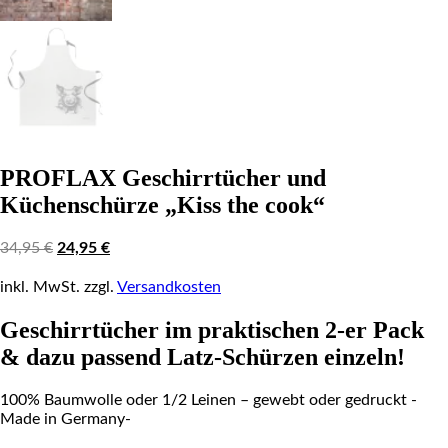
PROFLAX Geschirrtücher und
Küchenschürze „Kiss the cook“
Original
Current
34,95
€
24,95
€
price
price
was:
is:
inkl. MwSt.
zzgl.
Versandkosten
34,95 €.
24,95 €.
Geschirrtücher im praktischen 2-er Pack
& dazu passend Latz-Schürzen einzeln!
100% Baumwolle oder 1/2 Leinen – gewebt oder gedruckt -
Made in Germany-