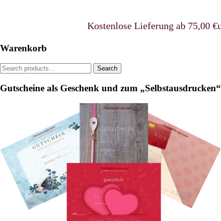
chosen
on
Kostenlose Lieferung ab 75,00 €uro i
the
product
page
Warenkorb
Search
Search
for:
Gutscheine als Geschenk und zum „Selbstausdrucken“