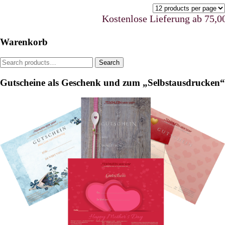
The
options
Kostenlose Lieferung ab 75,00 €
may
be
Warenkorb
chosen
on
Search
Search
the
for:
product
Gutscheine als Geschenk und zum „Selbstausdrucken“
page