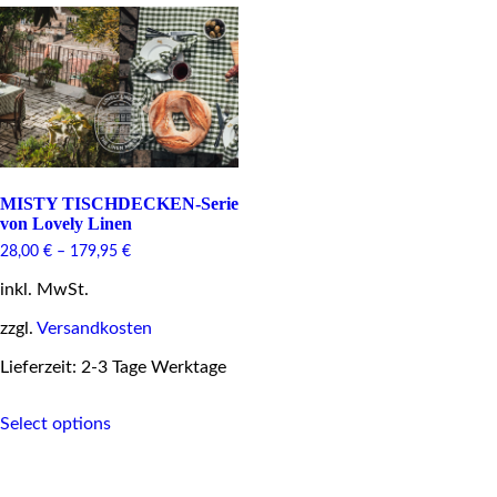
MISTY TISCHDECKEN-Serie
von Lovely Linen
28,00
€
–
179,95
€
inkl. MwSt.
zzgl.
Versandkosten
Lieferzeit: 2-3 Tage Werktage
This
Select options
product
has
multiple
variants.