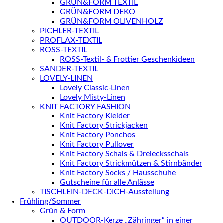
GRÜN&FORM TEXTIL
GRÜN&FORM DEKO
GRÜN&FORM OLIVENHOLZ
PICHLER-TEXTIL
PROFLAX-TEXTIL
ROSS-TEXTIL
ROSS-Textil- & Frottier Geschenkideen
SANDER-TEXTIL
LOVELY-LINEN
Lovely Classic-Linen
Lovely Misty-Linen
KNIT FACTORY FASHION
Knit Factory Kleider
Knit Factory Strickjacken
Knit Factory Ponchos
Knit Factory Pullover
Knit Factory Schals & Dreiecksschals
Knit Factory Strickmützen & Stirnbänder
Knit Factory Socks / Hausschuhe
Gutscheine für alle Anlässe
TISCHLEIN-DECK-DICH-Ausstellung
Frühling/Sommer
Grün & Form
OUTDOOR-Kerze „Zähringer“ in einer