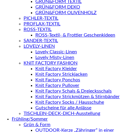
GRÜN&FORM TEXTIL
GRÜN&FORM DEKO
GRÜN&FORM OLIVENHOLZ
PICHLER-TEXTIL
PROFLAX-TEXTIL
ROSS-TEXTIL
ROSS-Textil- & Frottier Geschenkideen
SANDER-TEXTIL
LOVELY-LINEN
Lovely Classic-Linen
Lovely Misty-Linen
KNIT FACTORY FASHION
Knit Factory Kleider
Knit Factory Strickjacken
Knit Factory Ponchos
Knit Factory Pullover
Knit Factory Schals & Dreiecksschals
Knit Factory Strickmützen & Stirnbänder
Knit Factory Socks / Hausschuhe
Gutscheine für alle Anlässe
TISCHLEIN-DECK-DICH-Ausstellung
Frühling/Sommer
Grün & Form
OUTDOOR-Kerze „Zähringer“ in einer