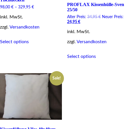
PROFLAX Kissenhülle-Sven
98,00
€
–
329,95
€
25/50
inkl. MwSt.
Original
Alter Preis:
34,95
€
Neuer Preis:
Current
price
24,95
€
price
was:
zzgl.
Versandkosten
inkl. MwSt.
is:
34,95 €.
24,95 €.
This
Select options
zzgl.
Versandkosten
product
has
This
multiple
Select options
product
variants.
has
The
multiple
options
variants.
may
Sale!
The
be
options
chosen
may
on
be
the
chosen
product
on
page
the
product
page