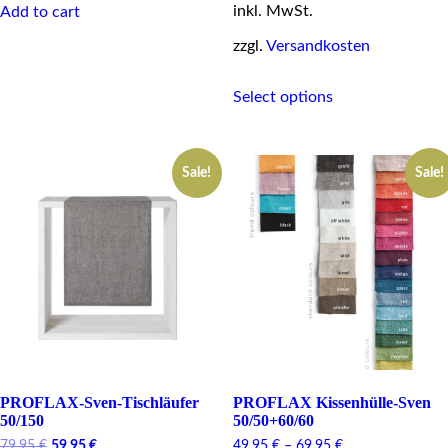
inkl. MwSt.
Add to cart
zzgl.
Versandkosten
This
Select options
product
has
multiple
variants.
Sale!
Sale!
The
options
may
be
chosen
on
the
product
page
PROFLAX-Sven-Tischläufer
PROFLAX Kissenhülle-Sven
50/150
50/50+60/60
Original
Current
79,95
€
59,95
€
49,95
€
–
69,95
€