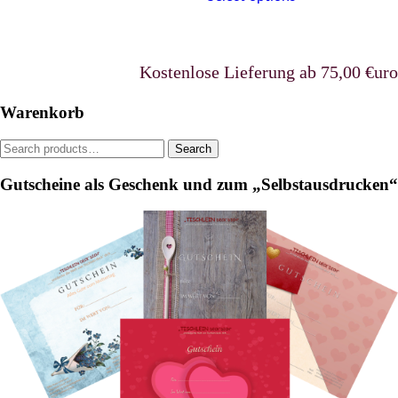
multiple
has
variants.
multiple
The
variants.
options
The
Kostenlose Lieferung ab 75,00 €uro in D
may
options
be
may
chosen
Warenkorb
be
on
chosen
the
Search
Search
on
product
for:
the
page
Gutscheine als Geschenk und zum „Selbstausdrucken“
product
page