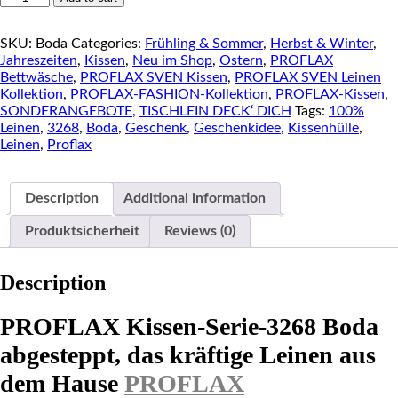
Kissen-
Serie-
SKU:
Boda
Categories:
Frühling & Sommer
,
Herbst & Winter
,
Boda-
Jahreszeiten
,
Kissen
,
Neu im Shop
,
Ostern
,
PROFLAX
3268
Bettwäsche
,
PROFLAX SVEN Kissen
,
PROFLAX SVEN Leinen
abgesteppt
Kollektion
,
PROFLAX-FASHION-Kollektion
,
PROFLAX-Kissen
,
quantity
SONDERANGEBOTE
,
TISCHLEIN DECK‘ DICH
Tags:
100%
Leinen
,
3268
,
Boda
,
Geschenk
,
Geschenkidee
,
Kissenhülle
,
Leinen
,
Proflax
Description
Additional information
Produktsicherheit
Reviews (0)
Description
PROFLAX Kissen-Serie-3268 Boda
abgesteppt, das kräftige Leinen aus
dem Hause
PROFLAX