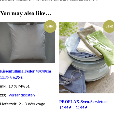
You may also like…
Sale!
Sale!
Kissenfüllung Feder 40x40cm
Original
Current
12,95
€
6,95
€
price
price
inkl. 19 % MwSt.
was:
is:
12,95 €.
6,95 €.
zzgl.
Versandkosten
PROFLAX-Sven-Servietten
Lieferzeit: 2 - 3 Werktage
12,95
€
–
24,95
€