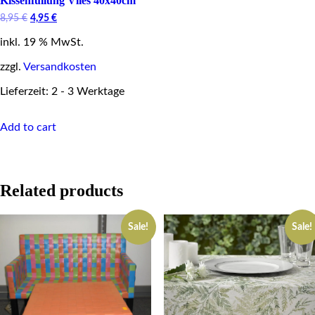
Kissenfüllung Vlies 40x40cm
Original
Current
8,95
€
4,95
€
price
price
inkl. 19 % MwSt.
was:
is:
8,95 €.
4,95 €.
zzgl.
Versandkosten
Lieferzeit: 2 - 3 Werktage
Add to cart
Related products
Sale!
Sale!