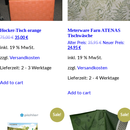
Hocker-Tisch orange
Meterware Farn ATENAS
Tischwäsche
Original
Current
75,00
€
35,00
€
price
price
Original
Alter Preis:
35,95
€
Neuer Preis:
inkl. 19 % MwSt.
was:
is:
Current
price
24,95
€
75,00 €.
35,00 €.
price
was:
zzgl.
Versandkosten
inkl. 19 % MwSt.
is:
35,95 €.
24,95 €.
Lieferzeit: 2 - 3 Werktage
zzgl.
Versandkosten
Lieferzeit: 2 - 4 Werktage
Add to cart
Add to cart
Sale!
Sale!