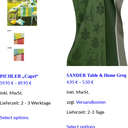
SANDER Table & Home Greg
PICHLER „Capri“
4,95
€
–
5,50
€
59,95
€
–
89,95
€
inkl. MwSt.
inkl. MwSt.
zzgl.
Versandkosten
Lieferzeit: 2 - 3 Werktage
Lieferzeit: 2-3 Tage
This
Select options
product
This
has
Select options
product