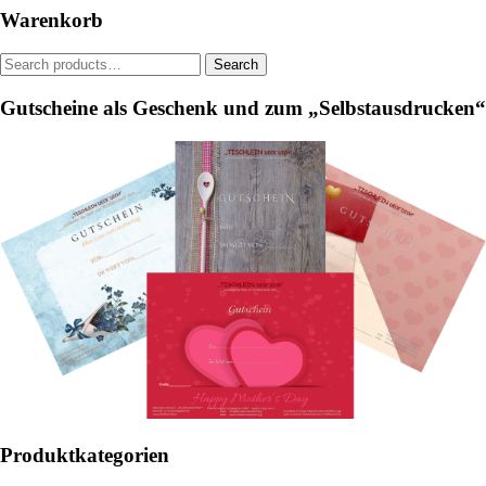
may
may
Warenkorb
be
be
chosen
chosen
Search
Search
on
on
for:
the
the
Gutscheine als Geschenk und zum „Selbstausdrucken“
product
product
page
page
Produktkategorien