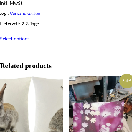
inkl. MwSt.
zzgl.
Versandkosten
Lieferzeit: 2-3 Tage
This
Select options
product
has
multiple
variants.
The
Related products
options
may
be
Sale!
chosen
on
the
product
page