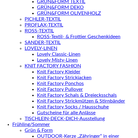
GRÜN&FORM TEXTIL
GRÜN&FORM DEKO
GRÜN&FORM OLIVENHOLZ
PICHLER-TEXTIL
PROFLAX-TEXTIL
ROSS-TEXTIL
ROSS-Textil- & Frottier Geschenkideen
SANDER-TEXTIL
LOVELY-LINEN
Lovely Classic-Linen
Lovely Misty-Linen
KNIT FACTORY FASHION
Knit Factory Kleider
Knit Factory Strickjacken
Knit Factory Ponchos
Knit Factory Pullover
Knit Factory Schals & Dreiecksschals
Knit Factory Strickmützen & Stirnbänder
Knit Factory Socks / Hausschuhe
Gutscheine für alle Anlässe
TISCHLEIN-DECK-DICH-Ausstellung
Frühling/Sommer
Grün & Form
OUTDOOR-Kerze „Zähringer“ in einer