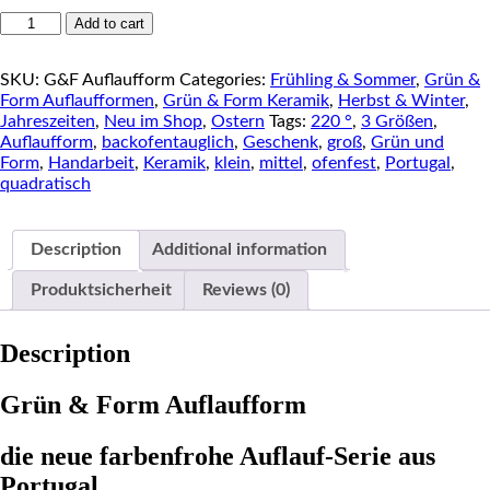
GÜN
Add to cart
&
FORM
SKU:
G&F Auflaufform
Categories:
Frühling & Sommer
,
Grün &
Auflaufformen
Form Auflaufformen
,
Grün & Form Keramik
,
Herbst & Winter
,
quantity
Jahreszeiten
,
Neu im Shop
,
Ostern
Tags:
220 °
,
3 Größen
,
Auflaufform
,
backofentauglich
,
Geschenk
,
groß
,
Grün und
Form
,
Handarbeit
,
Keramik
,
klein
,
mittel
,
ofenfest
,
Portugal
,
quadratisch
Description
Additional information
Produktsicherheit
Reviews (0)
Description
Grün & Form Auflaufform
die neue farbenfrohe Auflauf-Serie aus
Portugal