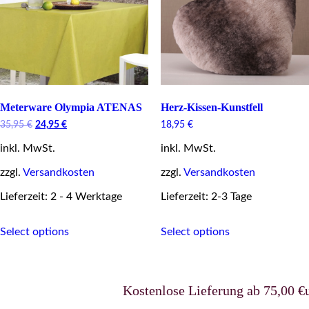
Meterware Olympia ATENAS
Herz-Kissen-Kunstfell
Original
Current
35,95
€
24,95
€
18,95
€
price
price
inkl. MwSt.
was:
is:
inkl. MwSt.
35,95 €.
24,95 €.
zzgl.
Versandkosten
zzgl.
Versandkosten
Lieferzeit: 2 - 4 Werktage
Lieferzeit: 2-3 Tage
This
This
Select options
Select options
product
product
has
has
multiple
multiple
variants.
variants.
The
The
Kostenlose Lieferung ab 75,00 €uro 
options
options