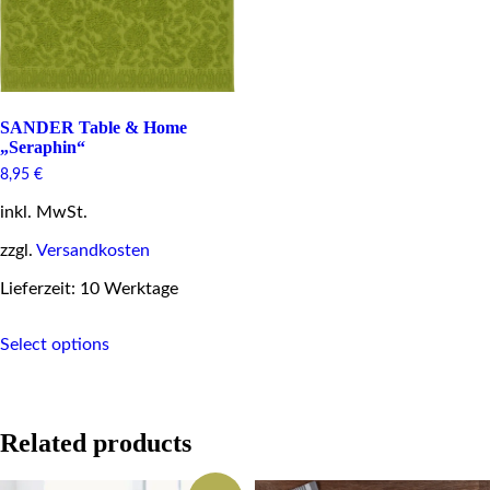
SANDER Table & Home
„Seraphin“
8,95
€
inkl. MwSt.
zzgl.
Versandkosten
Lieferzeit: 10 Werktage
This
Select options
product
has
multiple
variants.
The
Related products
options
may