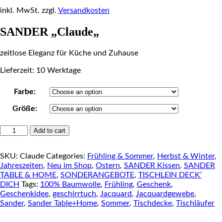
inkl. MwSt.
zzgl.
Versandkosten
SANDER „Claude
„
zeitlose Eleganz für Küche und Zuhause
Lieferzeit: 10 Werktage
Farbe:
Größe:
SANDER
Add to cart
Table
&
SKU:
Claude
Categories:
Frühling & Sommer
,
Herbst & Winter
,
Home
Jahreszeiten
,
Neu im Shop
,
Ostern
,
SANDER Kissen
,
SANDER
"Claude"
TABLE & HOME
,
SONDERANGEBOTE
,
TISCHLEIN DECK‘
quantity
DICH
Tags:
100% Baumwolle
,
Frühling
,
Geschenk
,
Geschenkidee
,
geschirrtuch
,
Jacquard
,
Jacquardgewebe
,
Sander
,
Sander Table+Home
,
Sommer
,
Tischdecke
,
Tischläufer