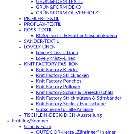
GRÜN&FORM TEXTIL
GRÜN&FORM DEKO
GRÜN&FORM OLIVENHOLZ
PICHLER-TEXTIL
PROFLAX-TEXTIL
ROSS-TEXTIL
ROSS-Textil- & Frottier Geschenkideen
SANDER-TEXTIL
LOVELY-LINEN
Lovely Classic-Linen
Lovely Misty-Linen
KNIT FACTORY FASHION
Knit Factory Kleider
Knit Factory Strickjacken
Knit Factory Ponchos
Knit Factory Pullover
Knit Factory Schals & Dreiecksschals
Knit Factory Strickmützen & Stirnbänder
Knit Factory Socks / Hausschuhe
Gutscheine für alle Anlässe
TISCHLEIN-DECK-DICH-Ausstellung
Frühling/Sommer
Grün & Form
OUTDOOR-Kerze „Zähringer“ in einer