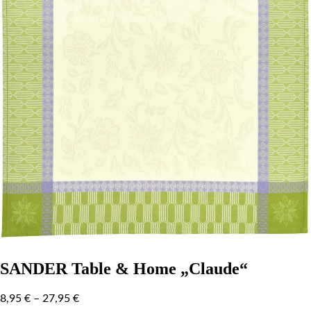
SANDER Table & Home „Claude“
8,95
€
–
27,95
€