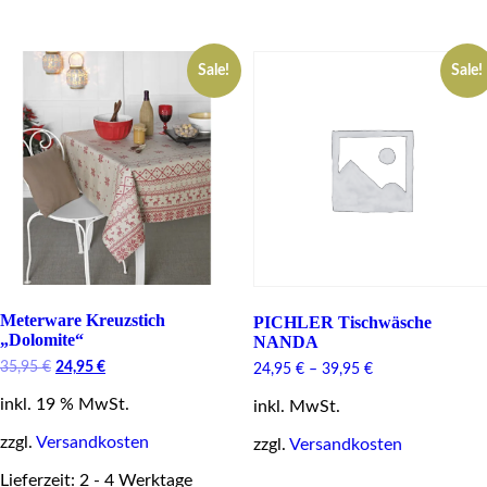
has
multiple
multiple
variants.
variants.
The
Sale!
Sale!
The
options
options
may
may
be
be
chosen
chosen
on
on
the
the
product
product
page
page
Meterware Kreuzstich
PICHLER Tischwäsche
„Dolomite“
NANDA
Original
Current
35,95
€
24,95
€
24,95
€
–
39,95
€
price
price
inkl. 19 % MwSt.
was:
is:
inkl. MwSt.
35,95 €.
24,95 €.
zzgl.
Versandkosten
zzgl.
Versandkosten
Lieferzeit: 2 - 4 Werktage
This