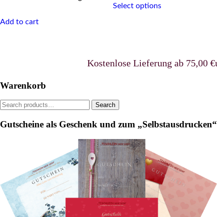
Select options
product
has
Add to cart
multiple
variants.
The
options
Kostenlose Lieferung ab 75,00 €uro 
may
be
chosen
Warenkorb
on
the
Search
Search
product
for:
page
Gutscheine als Geschenk und zum „Selbstausdrucken“