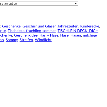
s:
Geschenke
,
Geschirr und Gläser
,
Jahreszeiten
,
Kinderecke
,
ente
,
Tischdeko-fruehling-sommer
,
TISCHLEIN DECK‘ DICH
chenke
,
Geschenkidee
,
Harry Hase
,
Hase
,
Hasen
,
milchige
lan
,
Sammy
,
Streifen
,
Windlicht