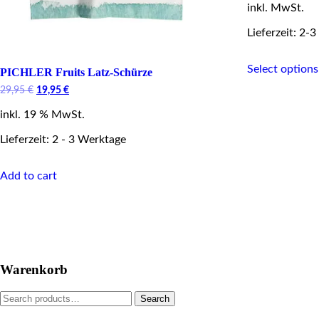
inkl. MwSt.
was:
i
32,95 €.
Lieferzeit: 2-3
Select options
PICHLER Fruits Latz-Schürze
Original
Current
29,95
€
19,95
€
price
price
inkl. 19 % MwSt.
was:
is:
29,95 €.
19,95 €.
Lieferzeit: 2 - 3 Werktage
Add to cart
Warenkorb
Search
Search
for: