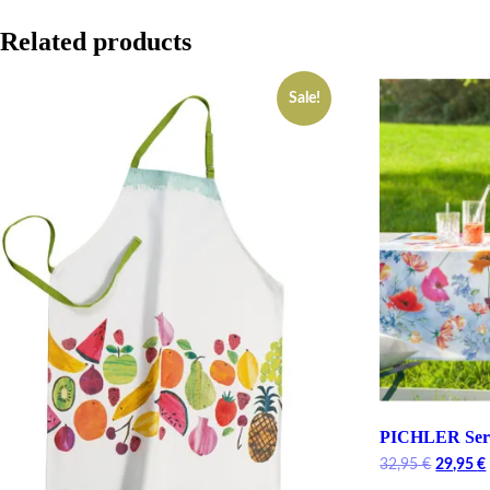
Related products
Sale!
PICHLER Ser
Original
32,95
€
29,95
€
price