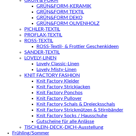
GRÜN & FORM
GRÜN&FORM-KERAMIK
GRÜN&FORM TEXTIL
GRÜN&FORM DEKO
GRÜN&FORM OLIVENHOLZ
PICHLER-TEXTIL
PROFLAX-TEXTIL
ROSS-TEXTIL
ROSS-Textil- & Frottier Geschenkideen
SANDER-TEXTIL
LOVELY-LINEN
Lovely Classic-Linen
Lovely Misty-Linen
KNIT FACTORY FASHION
Knit Factory Kleider
Knit Factory Strickjacken
Knit Factory Ponchos
Knit Factory Pullover
Knit Factory Schals & Dreiecksschals
Knit Factory Strickmützen & Stirnbänder
Knit Factory Socks / Hausschuhe
Gutscheine für alle Anlässe
TISCHLEIN-DECK-DICH-Ausstellung
Frühling/Sommer