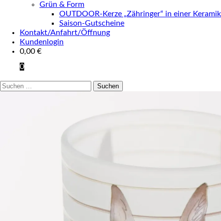
Grün & Form
OUTDOOR-Kerze „Zähringer“ in einer Keramik
Saison-Gutscheine
Kontakt/Anfahrt/Öffnung
Kundenlogin
0,00
€
0
Suchen
nach: