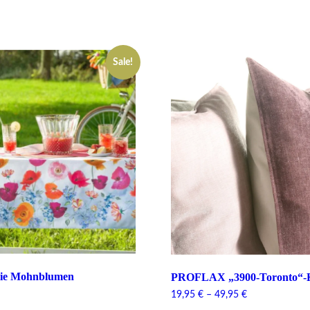
Sale!
ie Mohnblumen
PROFLAX „3900-Toronto“-K
Current
19,95
€
–
49,95
€
price