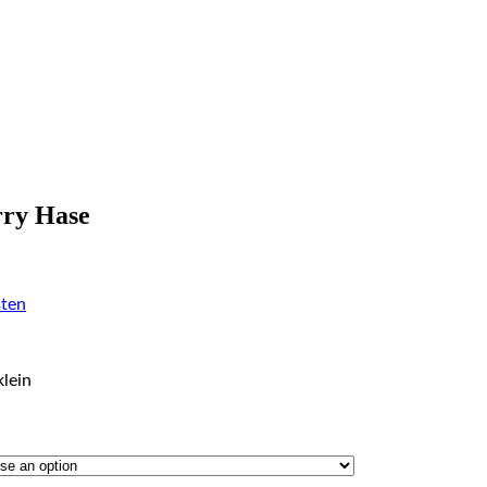
rry Hase
ten
klein