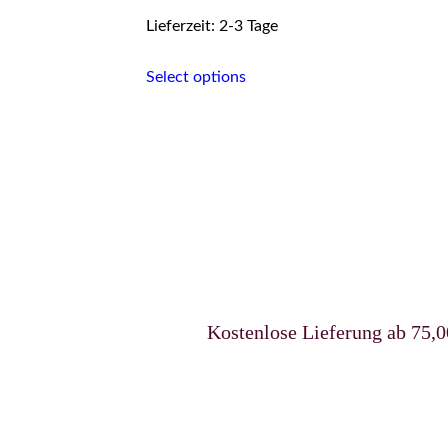
Lieferzeit: 2-3 Tage
This
Select options
product
has
multiple
variants.
The
options
may
be
chosen
on
the
product
page
Kostenlose Lieferung ab 75,00 €uro