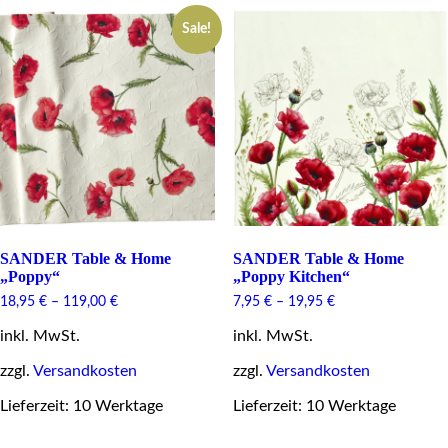
Sale!
SANDER Table & Home
SANDER Table & Home
„Poppy“
„Poppy Kitchen“
18,95
€
–
119,00
€
7,95
€
–
19,95
€
inkl. MwSt.
inkl. MwSt.
zzgl.
Versandkosten
zzgl.
Versandkosten
Lieferzeit: 10 Werktage
Lieferzeit: 10 Werktage
This
This