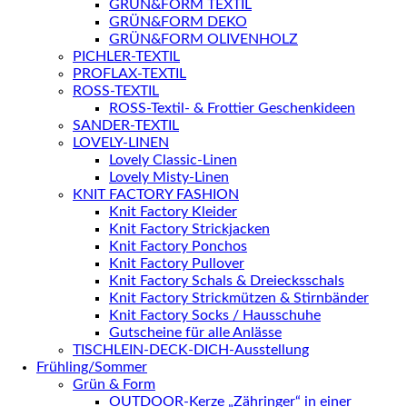
GRÜN&FORM TEXTIL
GRÜN&FORM DEKO
GRÜN&FORM OLIVENHOLZ
PICHLER-TEXTIL
PROFLAX-TEXTIL
ROSS-TEXTIL
ROSS-Textil- & Frottier Geschenkideen
SANDER-TEXTIL
LOVELY-LINEN
Lovely Classic-Linen
Lovely Misty-Linen
KNIT FACTORY FASHION
Knit Factory Kleider
Knit Factory Strickjacken
Knit Factory Ponchos
Knit Factory Pullover
Knit Factory Schals & Dreiecksschals
Knit Factory Strickmützen & Stirnbänder
Knit Factory Socks / Hausschuhe
Gutscheine für alle Anlässe
TISCHLEIN-DECK-DICH-Ausstellung
Frühling/Sommer
Grün & Form
OUTDOOR-Kerze „Zähringer“ in einer