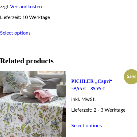
zzgl.
Versandkosten
Lieferzeit: 10 Werktage
This
Select options
product
has
multiple
variants.
The
Related products
options
may
be
Sale!
chosen
PICHLER „Capri“
on
59,95
€
–
89,95
€
the
product
inkl. MwSt.
page
Lieferzeit: 2 - 3 Werktage
This
Select options
product
has