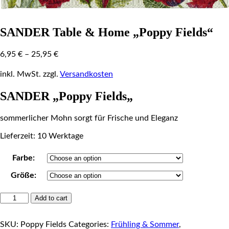
SANDER Table & Home „Poppy Fields“
6,95
€
–
25,95
€
inkl. MwSt.
zzgl.
Versandkosten
SANDER „Poppy Fields
„
sommerlicher Mohn sorgt für Frische und Eleganz
Lieferzeit: 10 Werktage
Farbe:
Größe:
SANDER
Add to cart
Table
&
SKU:
Poppy Fields
Categories:
Frühling & Sommer
,
Home