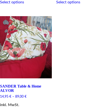
Select options
Select options
product
product
has
has
multiple
multiple
variants.
variants.
The
The
options
options
may
may
be
be
chosen
chosen
on
on
the
the
product
product
page
page
SANDER Table & Home
ALVOR
14,95
€
–
89,00
€
inkl. MwSt.