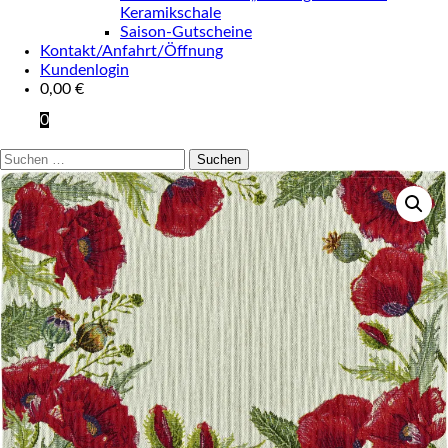
Keramikschale
Saison-Gutscheine
Kontakt/Anfahrt/Öffnung
Kundenlogin
0,00
€
0
Suchen
nach: