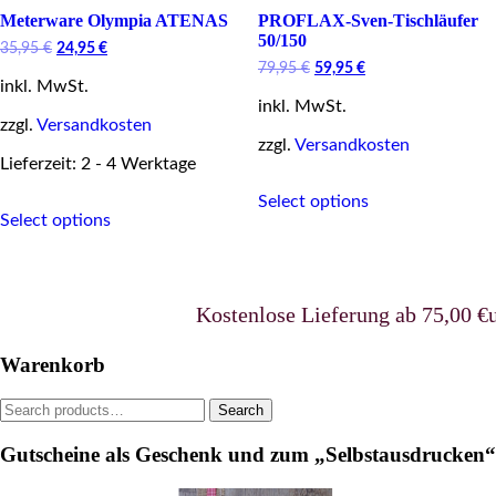
Meterware Olympia ATENAS
PROFLAX-Sven-Tischläufer
50/150
Original
Current
35,95
€
24,95
€
price
price
Original
Current
79,95
€
59,95
€
inkl. MwSt.
was:
is:
price
price
35,95 €.
24,95 €.
inkl. MwSt.
was:
is:
zzgl.
Versandkosten
79,95 €.
59,95 €.
zzgl.
Versandkosten
Lieferzeit: 2 - 4 Werktage
This
This
Select options
product
Select options
product
has
has
multiple
multiple
variants.
variants.
The
The
options
Kostenlose Lieferung ab 75,00 €uro 
options
may
may
be
Warenkorb
be
chosen
chosen
on
Search
Search
on
the
for:
the
product
Gutscheine als Geschenk und zum „Selbstausdrucken“
product
page
page