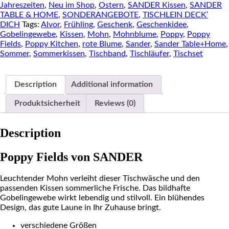
Jahreszeiten
,
Neu im Shop
,
Ostern
,
SANDER Kissen
,
SANDER
"Poppy
TABLE & HOME
,
SONDERANGEBOTE
,
TISCHLEIN DECK‘
Fields"
DICH
Tags:
Alvor
,
Frühling
,
Geschenk
,
Geschenkidee
,
quantity
Gobelingewebe
,
Kissen
,
Mohn
,
Mohnblume
,
Poppy
,
Poppy
Fields
,
Poppy Kitchen
,
rote Blume
,
Sander
,
Sander Table+Home
,
Sommer
,
Sommerkissen
,
Tischband
,
Tischläufer
,
Tischset
Description
Additional information
Produktsicherheit
Reviews (0)
Description
Poppy Fields von SANDER
Leuchtender Mohn verleiht dieser Tischwäsche und den
passenden Kissen sommerliche Frische. Das bildhafte
Gobelingewebe wirkt lebendig und stilvoll. Ein blühendes
Design, das gute Laune in Ihr Zuhause bringt.
verschiedene Größen