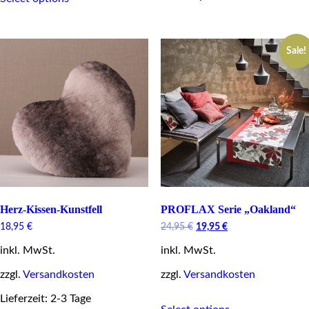
product
has
has
multiple
multiple
variants.
variants.
The
Sale!
The
options
options
may
may
be
be
chosen
chosen
on
on
the
the
product
product
page
page
Herz-Kissen-Kunstfell
PROFLAX Serie „Oakland“
Original
Current
18,95
€
24,95
€
19,95
€
price
price
inkl. MwSt.
inkl. MwSt.
was:
is:
24,95 €.
19,95 €.
zzgl.
Versandkosten
zzgl.
Versandkosten
This
Lieferzeit: 2-3 Tage