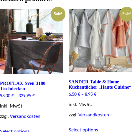
Sale!
Sale!
SANDER Table & Home
PROFLAX-Sven-3180-
Küchentücher „Haute Cuisine“
Tischdecken
6,50
€
–
8,95
€
98,00
€
–
329,95
€
inkl. MwSt.
inkl. MwSt.
zzgl.
Versandkosten
zzgl.
Versandkosten
This
This
Select options
product
Select options