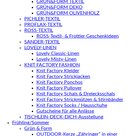
GRÜN&FORM TEXTIL
GRÜN&FORM DEKO
GRÜN&FORM OLIVENHOLZ
PICHLER-TEXTIL
PROFLAX-TEXTIL
ROSS-TEXTIL
ROSS-Textil- & Frottier Geschenkideen
SANDER-TEXTIL
LOVELY-LINEN
Lovely Classic-Linen
Lovely Misty-Linen
KNIT FACTORY FASHION
Knit Factory Kleider
Knit Factory Strickjacken
Knit Factory Ponchos
Knit Factory Pullover
Knit Factory Schals & Dreiecksschals
Knit Factory Strickmützen & Stirnbänder
Knit Factory Socks / Hausschuhe
Gutscheine für alle Anlässe
TISCHLEIN-DECK-DICH-Ausstellung
Frühling/Sommer
Grün & Form
OUTDOOR-Kerze „Zähringer“ in einer