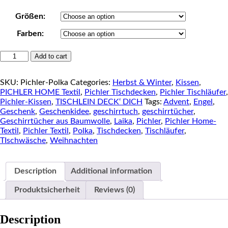
Größen:
Farben:
PICHLER
Add to cart
Tischwäsche
POLKA
SKU:
Pichler-Polka
Categories:
Herbst & Winter
,
Kissen
,
quantity
PICHLER HOME Textil
,
Pichler Tischdecken
,
Pichler Tischläufer
,
Pichler-Kissen
,
TISCHLEIN DECK‘ DICH
Tags:
Advent
,
Engel
,
Geschenk
,
Geschenkidee
,
geschirrtuch
,
geschirrtücher
,
Geschirrtücher aus Baumwolle
,
Laika
,
Pichler
,
Pichler Home-
Textil
,
Pichler Textil
,
Polka
,
Tischdecken
,
Tischläufer
,
TIschwäsche
,
Weihnachten
Description
Additional information
Produktsicherheit
Reviews (0)
Description