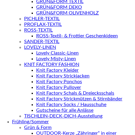
GRÜN&FORM TEXTIL
GRÜN&FORM DEKO
GRÜN&FORM OLIVENHOLZ
PICHLER-TEXTIL
PROFLAX-TEXTIL
ROSS-TEXTIL
ROSS-Textil- & Frottier Geschenkideen
SANDER-TEXTIL
LOVELY-LINEN
Lovely Classic-Linen
Lovely Misty-Linen
KNIT FACTORY FASHION
Knit Factory Kleider
Knit Factory Strickjacken
Knit Factory Ponchos
Knit Factory Pullover
Knit Factory Schals & Dreiecksschals
Knit Factory Strickmützen & Stirnbänder
Knit Factory Socks / Hausschuhe
Gutscheine für alle Anlässe
TISCHLEIN-DECK-DICH-Ausstellung
Frühling/Sommer
Grün & Form
OUTDOOR-Kerze „Zähringer“ in einer