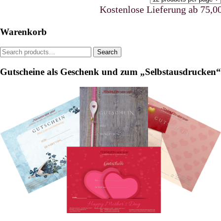
options
Kostenlose Lieferung ab 75,00 €
may
be
Warenkorb
chosen
on
Search
Search
the
for:
product
Gutscheine als Geschenk und zum „Selbstausdrucken“
page