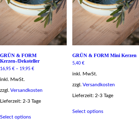
GRÜN & FORM
GRÜN & FORM Mini Kerzen
Kerzen-/Dekoteller
5,40
€
16,95
€
–
19,95
€
inkl. MwSt.
inkl. MwSt.
zzgl.
Versandkosten
zzgl.
Versandkosten
Lieferzeit: 2-3 Tage
Lieferzeit: 2-3 Tage
This
Select options
This
product
Select options
product
has
has
multiple
multiple
variants.
variants.
The