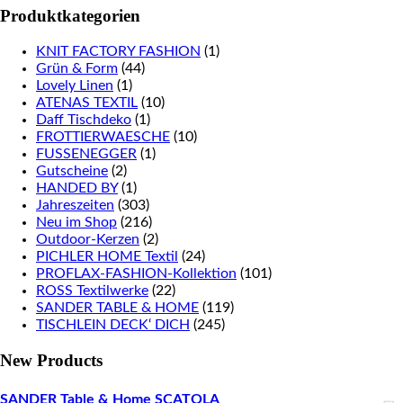
Produktkategorien
KNIT FACTORY FASHION
(1)
Grün & Form
(44)
Lovely Linen
(1)
ATENAS TEXTIL
(10)
Daff Tischdeko
(1)
FROTTIERWAESCHE
(10)
FUSSENEGGER
(1)
Gutscheine
(2)
HANDED BY
(1)
Jahreszeiten
(303)
Neu im Shop
(216)
Outdoor-Kerzen
(2)
PICHLER HOME Textil
(24)
PROFLAX-FASHION-Kollektion
(101)
ROSS Textilwerke
(22)
SANDER TABLE & HOME
(119)
TISCHLEIN DECK‘ DICH
(245)
New Products
SANDER Table & Home SCATOLA