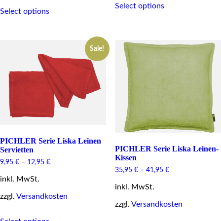
This
Select options
product
Select options
product
has
has
multiple
multiple
variants.
variants.
The
Sale!
The
options
options
may
may
be
be
chosen
chosen
on
on
the
the
product
product
page
page
PICHLER Serie Liska Leinen
PICHLER Serie Liska Leinen-
Servietten
Kissen
9,95
€
–
12,95
€
35,95
€
–
41,95
€
inkl. MwSt.
inkl. MwSt.
zzgl.
Versandkosten
zzgl.
Versandkosten
This