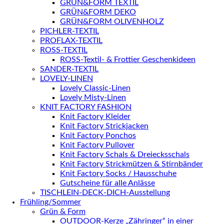
GRÜN&FORM TEXTIL
GRÜN&FORM DEKO
GRÜN&FORM OLIVENHOLZ
PICHLER-TEXTIL
PROFLAX-TEXTIL
ROSS-TEXTIL
ROSS-Textil- & Frottier Geschenkideen
SANDER-TEXTIL
LOVELY-LINEN
Lovely Classic-Linen
Lovely Misty-Linen
KNIT FACTORY FASHION
Knit Factory Kleider
Knit Factory Strickjacken
Knit Factory Ponchos
Knit Factory Pullover
Knit Factory Schals & Dreiecksschals
Knit Factory Strickmützen & Stirnbänder
Knit Factory Socks / Hausschuhe
Gutscheine für alle Anlässe
TISCHLEIN-DECK-DICH-Ausstellung
Frühling/Sommer
Grün & Form
OUTDOOR-Kerze „Zähringer“ in einer