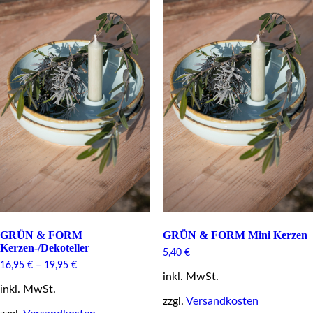
The
be
options
chosen
may
on
be
the
chosen
product
on
page
the
product
page
GRÜN & FORM
GRÜN & FORM Mini Kerzen
Kerzen-/Dekoteller
5,40
€
16,95
€
–
19,95
€
inkl. MwSt.
inkl. MwSt.
zzgl.
Versandkosten