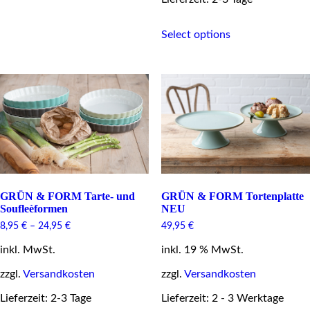
may
be
This
Select options
chosen
product
on
has
the
multiple
product
variants.
page
The
options
may
be
chosen
on
the
product
page
GRÜN & FORM Tarte- und
GRÜN & FORM Tortenplatte
Soufleèformen
NEU
8,95
€
–
24,95
€
49,95
€
inkl. MwSt.
inkl. 19 % MwSt.
zzgl.
Versandkosten
zzgl.
Versandkosten
Lieferzeit: 2-3 Tage
Lieferzeit: 2 - 3 Werktage