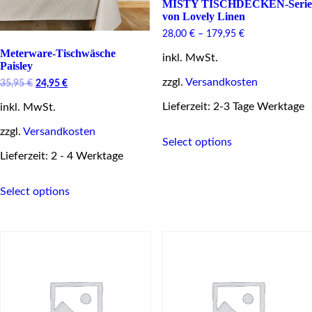
MISTY TISCHDECKEN-Serie
von Lovely Linen
28,00
€
–
179,95
€
Meterware-Tischwäsche
inkl. MwSt.
Paisley
zzgl.
Versandkosten
Original
Current
35,95
€
24,95
€
price
price
Lieferzeit: 2-3 Tage Werktage
inkl. MwSt.
was:
is:
35,95 €.
24,95 €.
This
zzgl.
Versandkosten
Select options
product
Lieferzeit: 2 - 4 Werktage
has
multiple
This
variants.
Select options
product
The
has
options
multiple
may
variants.
be
The
chosen
options
on
may
the
be
product
chosen
page
on