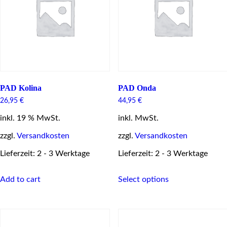
be
chosen
on
the
product
page
PAD Kolina
PAD Onda
26,95
€
44,95
€
inkl. 19 % MwSt.
inkl. MwSt.
zzgl.
Versandkosten
zzgl.
Versandkosten
Lieferzeit: 2 - 3 Werktage
Lieferzeit: 2 - 3 Werktage
This
Add to cart
Select options
product
has
multiple
variants.
The