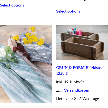
This
Select options
product
This
has
Select options
product
multiple
has
variants.
multiple
The
variants.
options
The
may
options
be
may
chosen
be
on
chosen
the
on
product
the
page
product
page
GRÜN & FORM Holzkiste alt
12,95
€
inkl. 19 % MwSt.
zzgl.
Versandkosten
Lieferzeit: 2 - 3 Werktage