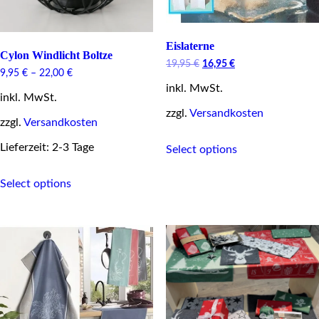
page
Eislaterne
Cylon Windlicht Boltze
Original
Current
19,95
€
16,95
€
9,95
€
–
22,00
€
price
price
inkl. MwSt.
was:
is:
inkl. MwSt.
19,95 €.
16,95 €.
zzgl.
Versandkosten
zzgl.
Versandkosten
This
Lieferzeit: 2-3 Tage
Select options
product
has
This
multiple
Select options
product
variants.
has
The
multiple
options
variants.
may
The
be
options
chosen
may
on
be
the
chosen
product
on
page