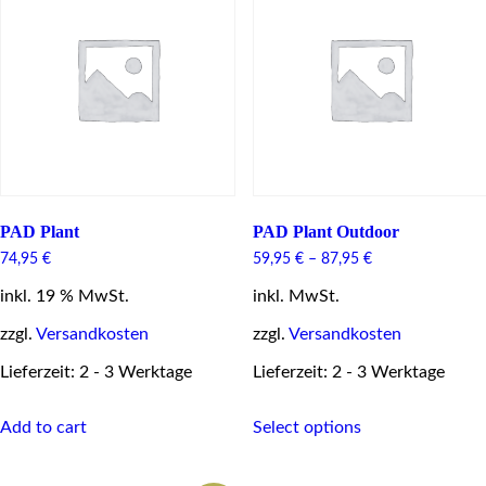
options
may
be
chosen
on
the
product
page
PAD Plant
PAD Plant Outdoor
74,95
€
59,95
€
–
87,95
€
inkl. 19 % MwSt.
inkl. MwSt.
zzgl.
Versandkosten
zzgl.
Versandkosten
Lieferzeit: 2 - 3 Werktage
Lieferzeit: 2 - 3 Werktage
This
Add to cart
Select options
product
has
multiple