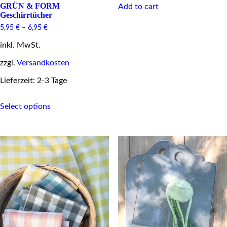
GRÜN & FORM
Add to cart
Geschirrtücher
5,95
€
–
6,95
€
inkl. MwSt.
zzgl.
Versandkosten
Lieferzeit: 2-3 Tage
This
Select options
product
has
multiple
variants.
The
options
may
be
chosen
on
the
product
page