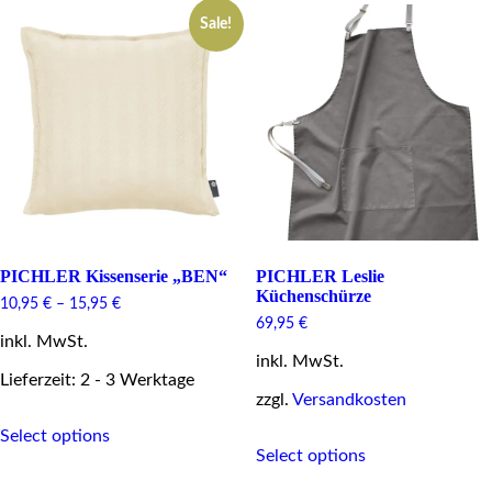
variants.
Sale!
The
options
may
be
chosen
on
the
product
page
PICHLER Kissenserie „BEN“
PICHLER Leslie
Küchenschürze
10,95
€
–
15,95
€
69,95
€
inkl. MwSt.
inkl. MwSt.
Lieferzeit: 2 - 3 Werktage
zzgl.
Versandkosten
This
Select options
This
product
Select options
product
has
has
multiple