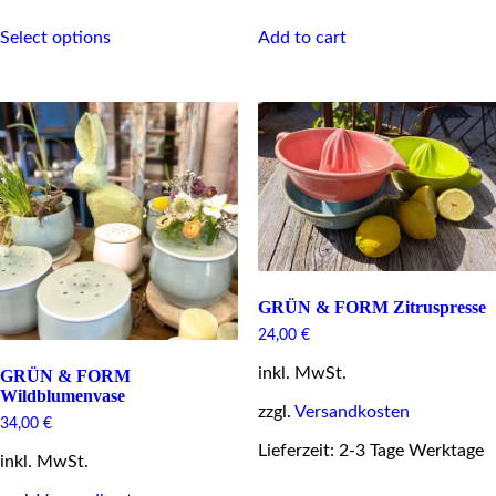
This
Select options
Add to cart
product
has
multiple
variants.
The
options
may
be
chosen
on
the
product
page
GRÜN & FORM Zitruspresse
24,00
€
inkl. MwSt.
GRÜN & FORM
Wildblumenvase
zzgl.
Versandkosten
34,00
€
Lieferzeit: 2-3 Tage Werktage
inkl. MwSt.
This