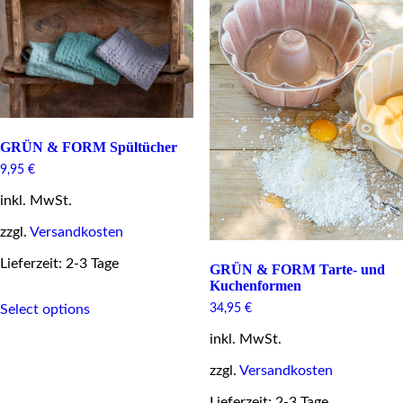
options
options
may
may
be
be
chosen
chosen
on
on
the
the
product
product
page
page
GRÜN & FORM Spültücher
9,95
€
inkl. MwSt.
zzgl.
Versandkosten
Lieferzeit: 2-3 Tage
GRÜN & FORM Tarte- und
Kuchenformen
This
34,95
€
Select options
product
has
inkl. MwSt.
multiple
variants.
zzgl.
Versandkosten
The
options
Lieferzeit: 2-3 Tage