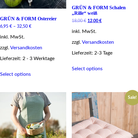
GRÜN & FORM Schalen
„Rille“ weiß
GRÜN & FORM Ostereier
Original
Current
18,00
€
12,00
€
price
price
6,95
€
–
32,50
€
inkl. MwSt.
was:
is:
18,00 €.
12,00 €.
inkl. MwSt.
zzgl.
Versandkosten
zzgl.
Versandkosten
Lieferzeit: 2-3 Tage
Lieferzeit: 2 - 3 Werktage
This
Select options
This
product
Select options
product
has
has
multiple
multiple
variants.
variants.
The
Sale!
The
options
options
may
may
be
be
chosen
chosen
on
on
the
the
product