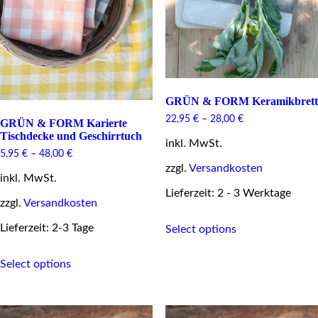
GRÜN & FORM Keramikbrett
22,95
€
–
28,00
€
GRÜN & FORM Karierte
Tischdecke und Geschirrtuch
inkl. MwSt.
5,95
€
–
48,00
€
zzgl.
Versandkosten
inkl. MwSt.
Lieferzeit: 2 - 3 Werktage
zzgl.
Versandkosten
This
Lieferzeit: 2-3 Tage
Select options
product
has
This
multiple
Select options
product
variants.
has
The
multiple
options
variants.
may