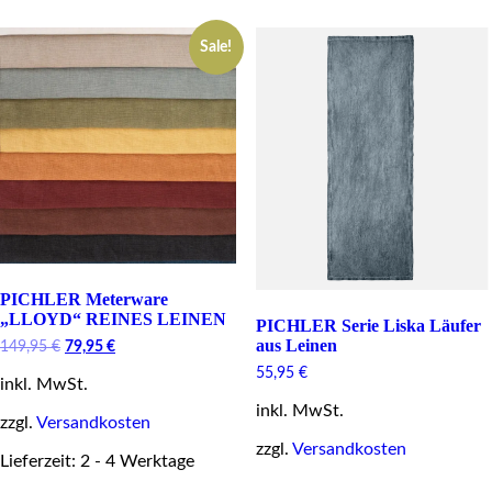
multiple
variants.
variants.
The
Sale!
The
options
options
may
may
be
be
chosen
chosen
on
on
the
the
product
product
page
page
PICHLER Meterware
„LLOYD“ REINES LEINEN
PICHLER Serie Liska Läufer
aus Leinen
Original
Current
149,95
€
79,95
€
price
price
55,95
€
inkl. MwSt.
was:
is:
149,95 €.
79,95 €.
inkl. MwSt.
zzgl.
Versandkosten
zzgl.
Versandkosten
Lieferzeit: 2 - 4 Werktage
This