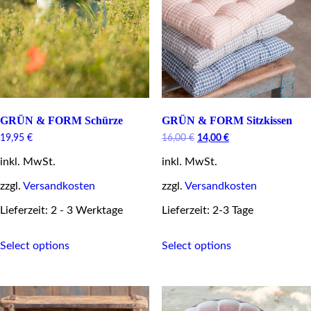
product
page
page
GRÜN & FORM Schürze
GRÜN & FORM Sitzkissen
Original
Current
19,95
€
16,00
€
14,00
€
price
price
inkl. MwSt.
inkl. MwSt.
was:
is:
16,00 €.
14,00 €.
zzgl.
Versandkosten
zzgl.
Versandkosten
Lieferzeit: 2 - 3 Werktage
Lieferzeit: 2-3 Tage
This
This
Select options
Select options
product
product
has
has
multiple
multiple
variants.
variants.
The
The