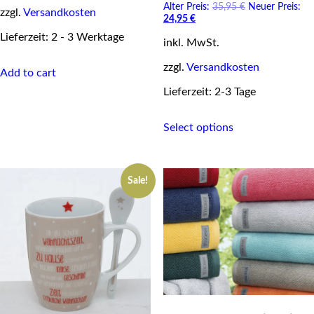
Original
Alter Preis:
35,95
€
Neuer Preis:
zzgl.
Versandkosten
Current
price
24,95
€
price
was:
Lieferzeit: 2 - 3 Werktage
inkl. MwSt.
is:
35,95 €.
24,95 €.
zzgl.
Versandkosten
Add to cart
Lieferzeit: 2-3 Tage
This
Select options
product
has
multiple
variants.
Sale!
The
options
may
be
chosen
on
the
product
page