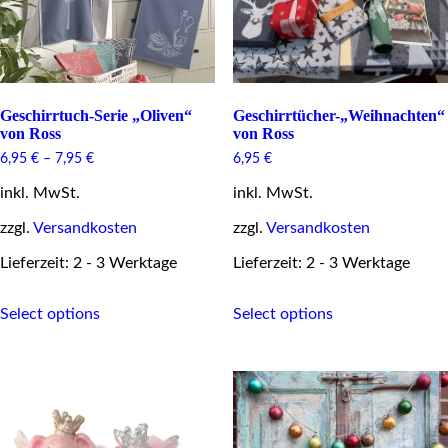
the
product
page
Geschirrtuch-Serie „Oliven“
Geschirrtücher-„Weihnachten“
von Ross
von Ross
6,95
€
–
7,95
€
6,95
€
inkl. MwSt.
inkl. MwSt.
zzgl.
Versandkosten
zzgl.
Versandkosten
Lieferzeit: 2 - 3 Werktage
Lieferzeit: 2 - 3 Werktage
This
This
Select options
Select options
product
product
has
has
multiple
multiple
variants.
variants.
The
The
options
options
may
may