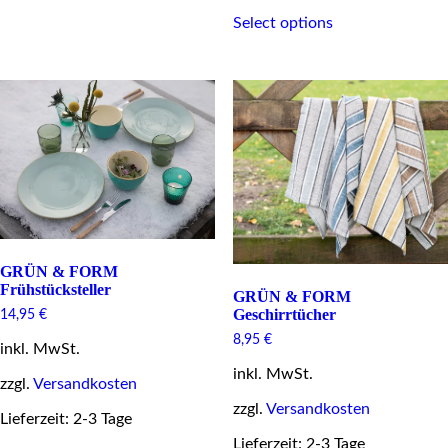
multiple
This
variants.
Select options
product
The
has
options
multiple
may
variants.
be
The
chosen
options
on
may
the
be
product
chosen
page
on
the
product
page
GRÜN & FORM
Frühstücksteller
GRÜN & FORM
Geschirrtücher
14,95
€
8,95
€
inkl. MwSt.
inkl. MwSt.
zzgl.
Versandkosten
zzgl.
Versandkosten
Lieferzeit: 2-3 Tage
Lieferzeit: 2-3 Tage