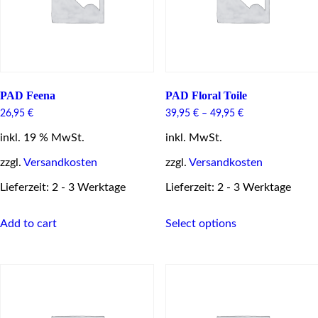
the
product
page
PAD Feena
PAD Floral Toile
26,95
€
39,95
€
–
49,95
€
inkl. 19 % MwSt.
inkl. MwSt.
zzgl.
Versandkosten
zzgl.
Versandkosten
Lieferzeit: 2 - 3 Werktage
Lieferzeit: 2 - 3 Werktage
This
Add to cart
Select options
product
has
multiple
variants.
The
options
may