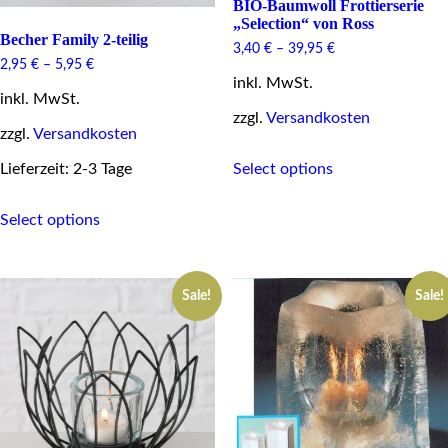
BIO-Baumwoll Frottierserie
„Selection“ von Ross
Becher Family 2-teilig
3,40
€
–
39,95
€
2,95
€
–
5,95
€
inkl. MwSt.
inkl. MwSt.
zzgl.
Versandkosten
zzgl.
Versandkosten
This
Lieferzeit: 2-3 Tage
Select options
product
has
This
multiple
Select options
product
variants.
has
The
multiple
options
variants.
may
Sale!
Sale!
The
be
options
chosen
may
on
be
the
chosen
product
on
page
the
product