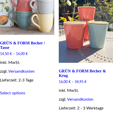
options
chosen
may
on
be
the
chosen
product
on
page
the
product
page
GRÜN & FORM Becher /
Tasse
14,50
€
–
16,00
€
inkl. MwSt.
GRÜN & FORM Becher &
zzgl.
Versandkosten
Krug
Lieferzeit: 2-3 Tage
16,00
€
–
34,95
€
This
inkl. MwSt.
Select options
product
has
zzgl.
Versandkosten
multiple
variants.
Lieferzeit: 2 - 3 Werktage
The