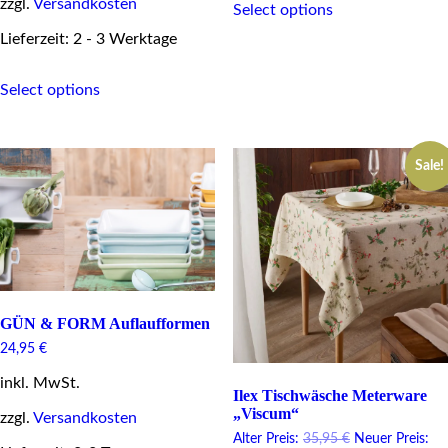
zzgl.
Versandkosten
Select options
product
has
Lieferzeit: 2 - 3 Werktage
multiple
variants.
This
The
Select options
product
options
has
may
multiple
be
variants.
chosen
Sale!
The
on
options
the
may
product
be
page
chosen
on
the
product
page
GÜN & FORM Auflaufformen
24,95
€
inkl. MwSt.
Ilex Tischwäsche Meterware
„Viscum“
zzgl.
Versandkosten
Original
Alter Preis:
35,95
€
Neuer Preis: