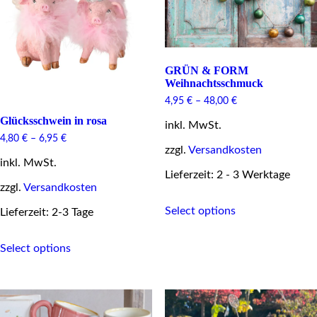
be
be
chosen
chosen
on
on
the
the
product
product
page
page
GRÜN & FORM
Weihnachtsschmuck
4,95
€
–
48,00
€
Glücksschwein in rosa
inkl. MwSt.
4,80
€
–
6,95
€
zzgl.
Versandkosten
inkl. MwSt.
Lieferzeit: 2 - 3 Werktage
zzgl.
Versandkosten
This
Select options
product
Lieferzeit: 2-3 Tage
has
This
multiple
Select options
product
variants.
has
The
multiple
options
variants.
may
The
be