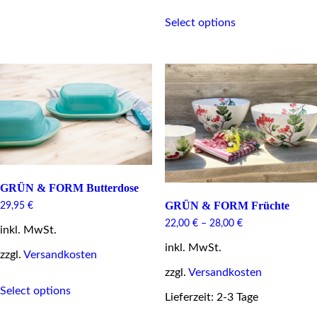
This
options
Select options
product
may
has
be
multiple
chosen
variants.
on
The
the
options
product
may
page
be
chosen
on
the
product
page
GRÜN & FORM Butterdose
GRÜN & FORM Früchte
29,95
€
22,00
€
–
28,00
€
inkl. MwSt.
inkl. MwSt.
zzgl.
Versandkosten
zzgl.
Versandkosten
This
Select options
product
Lieferzeit: 2-3 Tage
has