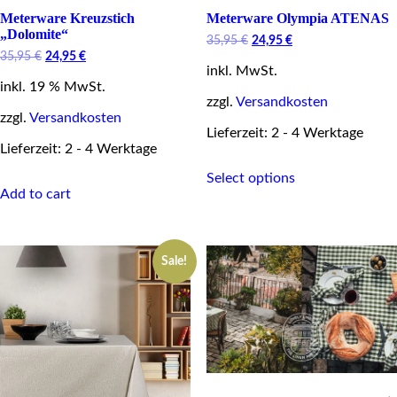
Meterware Kreuzstich
Meterware Olympia ATENAS
„Dolomite“
Original
Current
35,95
€
24,95
€
price
price
Original
Current
35,95
€
24,95
€
inkl. MwSt.
was:
is:
price
price
35,95 €.
24,95 €.
inkl. 19 % MwSt.
was:
is:
35,95 €.
24,95 €.
zzgl.
Versandkosten
zzgl.
Versandkosten
Lieferzeit: 2 - 4 Werktage
Lieferzeit: 2 - 4 Werktage
This
Select options
product
Add to cart
has
multiple
variants.
The
Sale!
options
may
be
chosen
on
the
product
page