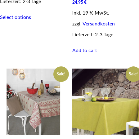
Lieferzeit: 2-3 Tage
Current
price
24,95
€
price
was:
This
inkl. 19 % MwSt.
is:
35,95 €.
Select options
product
24,95 €.
zzgl.
Versandkosten
has
multiple
Lieferzeit: 2-3 Tage
variants.
The
options
Add to cart
may
be
chosen
on
Sale!
Sale!
the
product
page