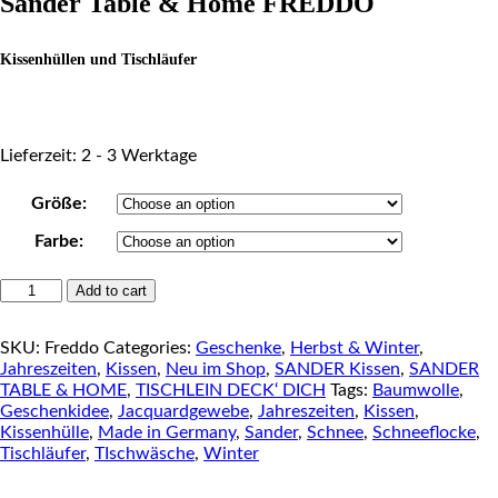
Sander Table & Home FREDDO
Kissenhüllen und Tischläufer
Lieferzeit: 2 - 3 Werktage
Größe:
Farbe:
SANDER
Add to cart
Table
&
SKU:
Freddo
Categories:
Geschenke
,
Herbst & Winter
,
Home
Jahreszeiten
,
Kissen
,
Neu im Shop
,
SANDER Kissen
,
SANDER
FREDDO
TABLE & HOME
,
TISCHLEIN DECK‘ DICH
Tags:
Baumwolle
,
quantity
Geschenkidee
,
Jacquardgewebe
,
Jahreszeiten
,
Kissen
,
Kissenhülle
,
Made in Germany
,
Sander
,
Schnee
,
Schneeflocke
,
Tischläufer
,
TIschwäsche
,
Winter