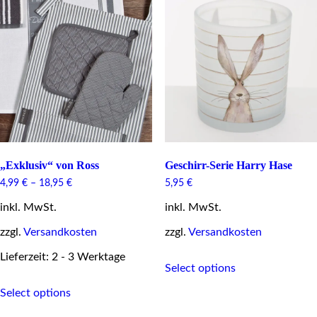
chosen
chosen
on
on
the
the
product
product
page
page
„Exklusiv“ von Ross
Geschirr-Serie Harry Hase
4,99
€
–
18,95
€
5,95
€
inkl. MwSt.
inkl. MwSt.
zzgl.
Versandkosten
zzgl.
Versandkosten
This
Lieferzeit: 2 - 3 Werktage
Select options
product
This
has
Select options
product
multiple
has
variants.