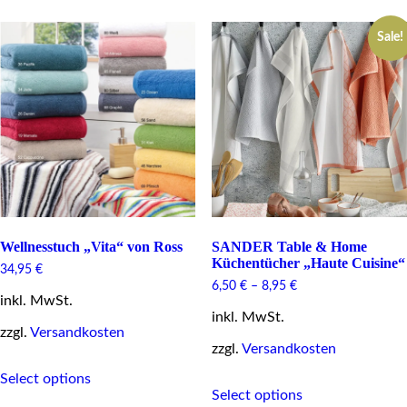
multiple
The
variants.
options
Sale!
The
may
options
be
may
chosen
be
on
chosen
the
on
product
the
page
product
page
Wellnesstuch „Vita“ von Ross
SANDER Table & Home
Küchentücher „Haute Cuisine“
34,95
€
6,50
€
–
8,95
€
inkl. MwSt.
inkl. MwSt.
zzgl.
Versandkosten
zzgl.
Versandkosten
This
Select options
This
product
Select options
product
has