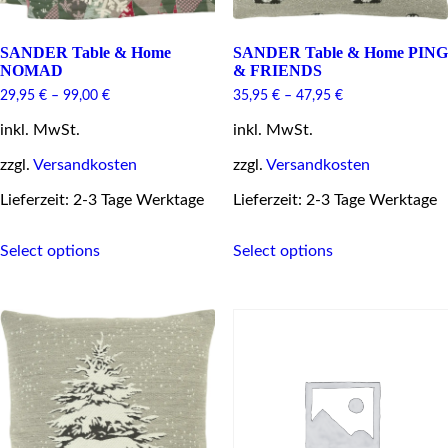
SANDER Table & Home
SANDER Table & Home PING
NOMAD
& FRIENDS
29,95
€
–
99,00
€
35,95
€
–
47,95
€
inkl. MwSt.
inkl. MwSt.
zzgl.
Versandkosten
zzgl.
Versandkosten
Lieferzeit: 2-3 Tage Werktage
Lieferzeit: 2-3 Tage Werktage
This
This
Select options
Select options
product
product
has
has
multiple
multiple
variants.
variants.
The
The
options
options
may
may
be
be
chosen
chosen
on
on
the
the