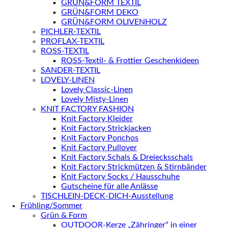
GRÜN&FORM TEXTIL
GRÜN&FORM DEKO
GRÜN&FORM OLIVENHOLZ
PICHLER-TEXTIL
PROFLAX-TEXTIL
ROSS-TEXTIL
ROSS-Textil- & Frottier Geschenkideen
SANDER-TEXTIL
LOVELY-LINEN
Lovely Classic-Linen
Lovely Misty-Linen
KNIT FACTORY FASHION
Knit Factory Kleider
Knit Factory Strickjacken
Knit Factory Ponchos
Knit Factory Pullover
Knit Factory Schals & Dreiecksschals
Knit Factory Strickmützen & Stirnbänder
Knit Factory Socks / Hausschuhe
Gutscheine für alle Anlässe
TISCHLEIN-DECK-DICH-Ausstellung
Frühling/Sommer
Grün & Form
OUTDOOR-Kerze „Zähringer“ in einer