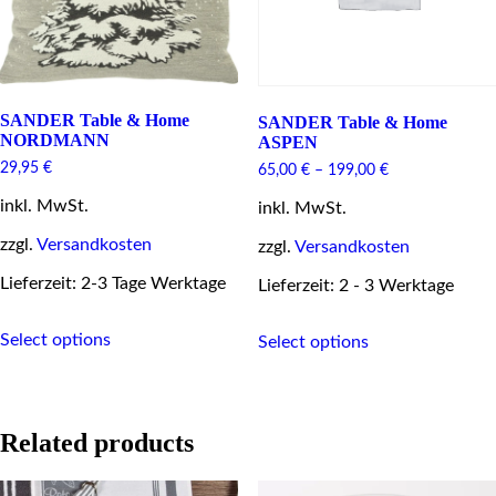
product
product
page
page
SANDER Table & Home
SANDER Table & Home
NORDMANN
ASPEN
29,95
€
65,00
€
–
199,00
€
inkl. MwSt.
inkl. MwSt.
zzgl.
Versandkosten
zzgl.
Versandkosten
Lieferzeit: 2-3 Tage Werktage
Lieferzeit: 2 - 3 Werktage
This
This
Select options
product
Select options
product
has
has
multiple
multiple
variants.
variants.
The
The
Related products
options
options
may
may
be
be