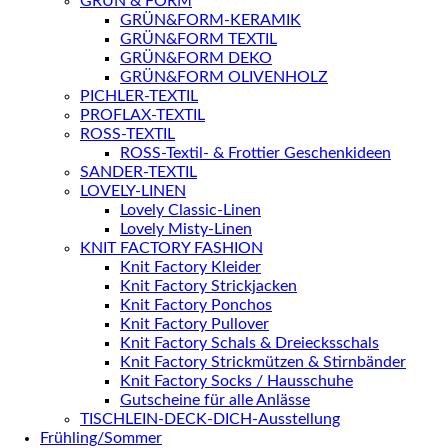
GRÜN & FORM
GRÜN&FORM-KERAMIK
GRÜN&FORM TEXTIL
GRÜN&FORM DEKO
GRÜN&FORM OLIVENHOLZ
PICHLER-TEXTIL
PROFLAX-TEXTIL
ROSS-TEXTIL
ROSS-Textil- & Frottier Geschenkideen
SANDER-TEXTIL
LOVELY-LINEN
Lovely Classic-Linen
Lovely Misty-Linen
KNIT FACTORY FASHION
Knit Factory Kleider
Knit Factory Strickjacken
Knit Factory Ponchos
Knit Factory Pullover
Knit Factory Schals & Dreiecksschals
Knit Factory Strickmützen & Stirnbänder
Knit Factory Socks / Hausschuhe
Gutscheine für alle Anlässe
TISCHLEIN-DECK-DICH-Ausstellung
Frühling/Sommer