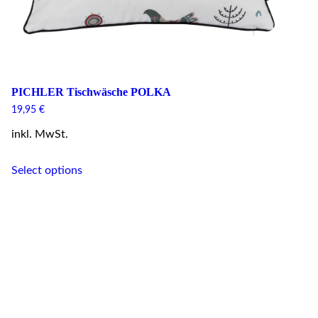
PICHLER Tischwäsche POLKA
19,95
€
inkl. MwSt.
This
Select options
product
has
multiple
variants.
The
options
may
be
chosen
on
the