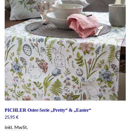
PICHLER Oster-Serie „Pretty“ & „Easter“
25,95
€
inkl. MwSt.