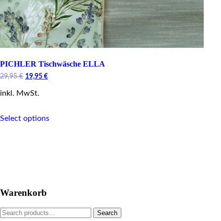
PICHLER Tischwäsche ELLA
Original
Current
29,95
€
19,95
€
price
price
inkl. MwSt.
was:
is:
29,95 €.
19,95 €.
This
Select options
product
has
multiple
variants.
The
options
may
be
Warenkorb
chosen
on
Search
Search
the
for: