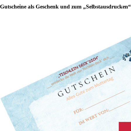
product
Gutscheine als Geschenk und zum „Selbstausdrucken“
page