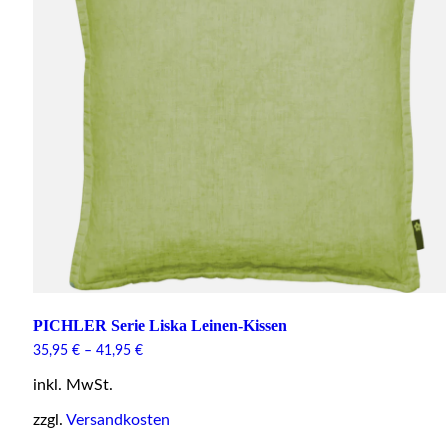
PICHLER Serie Liska Leinen-Kissen
35,95
€
–
41,95
€
inkl. MwSt.
zzgl.
Versandkosten