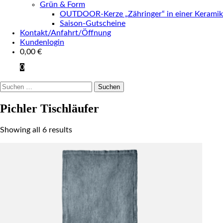
Grün & Form
OUTDOOR-Kerze „Zähringer“ in einer Keramik
Saison-Gutscheine
Kontakt/Anfahrt/Öffnung
Kundenlogin
0,00
€
0
Suchen
nach:
Pichler Tischläufer
Showing all 6 results