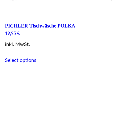
PICHLER Tischwäsche POLKA
19,95
€
inkl. MwSt.
This
Select options
product
has
multiple
variants.
The
options
may
be
chosen
on
the
product
page