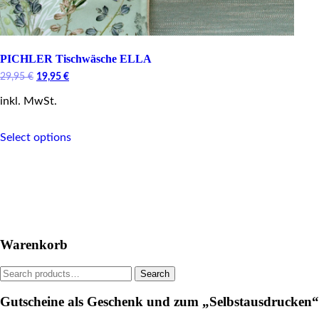
PICHLER Tischwäsche ELLA
Original
Current
29,95
€
19,95
€
price
price
inkl. MwSt.
was:
is:
29,95 €.
19,95 €.
This
Select options
product
has
multiple
variants.
The
options
may
be
Warenkorb
chosen
on
Search
Search
the
for:
product
Gutscheine als Geschenk und zum „Selbstausdrucken“
page