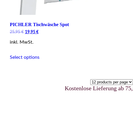
PICHLER Tischwäsche Spot
Original
Current
25,95
€
19,95
€
price
price
inkl. MwSt.
was:
is:
25,95 €.
19,95 €.
This
Select options
product
has
multiple
variants.
The
options
Kostenlose Lieferung ab 75,00 €ur
may
be
chosen
on
the
product
page