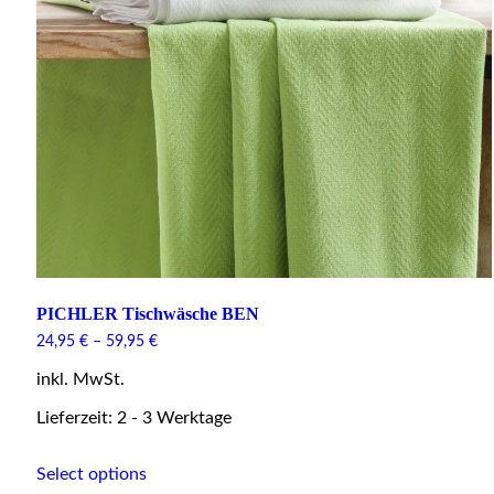
PICHLER Tischwäsche BEN
24,95
€
–
59,95
€
inkl. MwSt.
Lieferzeit: 2 - 3 Werktage
This
Select options
product