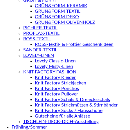
GRÜN & FORM
GRÜN&FORM-KERAMIK
GRÜN&FORM TEXTIL
GRÜN&FORM DEKO
GRÜN&FORM OLIVENHOLZ
PICHLER-TEXTIL
PROFLAX-TEXTIL
ROSS-TEXTIL
ROSS-Textil- & Frottier Geschenkideen
SANDER-TEXTIL
LOVELY-LINEN
Lovely Classic-Linen
Lovely Misty-Linen
KNIT FACTORY FASHION
Knit Factory Kleider
Knit Factory Strickjacken
Knit Factory Ponchos
Knit Factory Pullover
Knit Factory Schals & Dreiecksschals
Knit Factory Strickmützen & Stirnbänder
Knit Factory Socks / Hausschuhe
Gutscheine für alle Anlässe
TISCHLEIN-DECK-DICH-Ausstellung
Frühling/Sommer