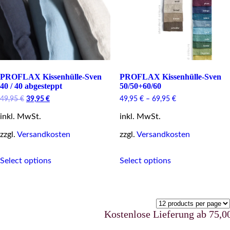
page
on
the
product
page
PROFLAX Kissenhülle-Sven
PROFLAX Kissenhülle-Sven
40 / 40 abgesteppt
50/50+60/60
Original
Current
49,95
€
39,95
€
49,95
€
–
69,95
€
price
price
inkl. MwSt.
was:
is:
inkl. MwSt.
49,95 €.
39,95 €.
zzgl.
Versandkosten
zzgl.
Versandkosten
This
This
Select options
Select options
product
product
has
has
multiple
multiple
variants.
variants.
The
The
options
options
Kostenlose Lieferung ab 75,00 €
may
may