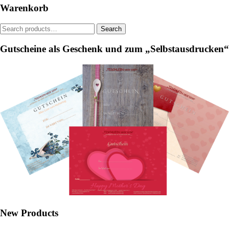
be
be
Warenkorb
chosen
chosen
on
on
Search
Search
the
the
for:
product
product
Gutscheine als Geschenk und zum „Selbstausdrucken“
page
page
New Products