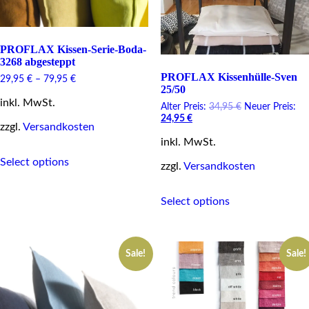
PROFLAX Kissen-Serie-Boda-
3268 abgesteppt
PROFLAX Kissenhülle-Sven
29,95
€
–
79,95
€
25/50
inkl. MwSt.
Original
Alter Preis:
34,95
€
Neuer Preis:
Current
price
24,95
€
zzgl.
Versandkosten
price
was:
inkl. MwSt.
is:
34,95 €.
This
24,95 €.
Select options
product
zzgl.
Versandkosten
has
multiple
This
Select options
variants.
product
The
has
options
multiple
may
variants.
Sale!
Sale!
be
The
chosen
options
on
may
the
be
product
chosen