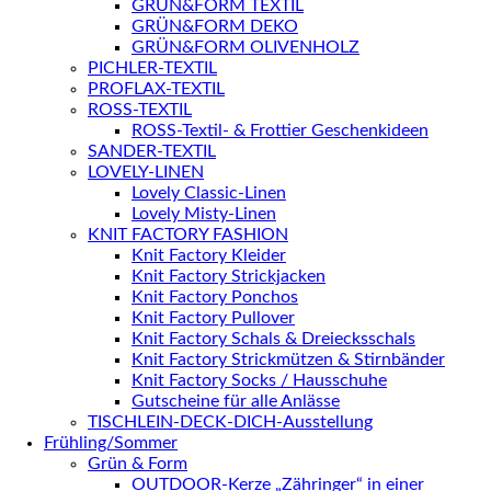
GRÜN&FORM TEXTIL
GRÜN&FORM DEKO
GRÜN&FORM OLIVENHOLZ
PICHLER-TEXTIL
PROFLAX-TEXTIL
ROSS-TEXTIL
ROSS-Textil- & Frottier Geschenkideen
SANDER-TEXTIL
LOVELY-LINEN
Lovely Classic-Linen
Lovely Misty-Linen
KNIT FACTORY FASHION
Knit Factory Kleider
Knit Factory Strickjacken
Knit Factory Ponchos
Knit Factory Pullover
Knit Factory Schals & Dreiecksschals
Knit Factory Strickmützen & Stirnbänder
Knit Factory Socks / Hausschuhe
Gutscheine für alle Anlässe
TISCHLEIN-DECK-DICH-Ausstellung
Frühling/Sommer
Grün & Form
OUTDOOR-Kerze „Zähringer“ in einer