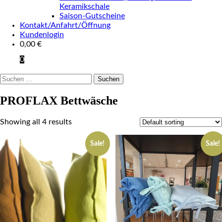
Keramikschale
Saison-Gutscheine
Kontakt/Anfahrt/Öffnung
Kundenlogin
0,00
€
0
Suchen
nach:
PROFLAX Bettwäsche
Showing all 4 results
Sale!
Sale!