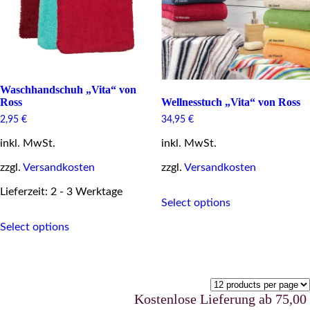
on
product
the
page
product
page
Waschhandschuh „Vita“ von
Wellnesstuch „Vita“ von Ross
Ross
34,95
€
2,95
€
inkl. MwSt.
inkl. MwSt.
zzgl.
Versandkosten
zzgl.
Versandkosten
This
Lieferzeit: 2 - 3 Werktage
Select options
product
This
has
Select options
product
multiple
has
variants.
multiple
The
variants.
options
The
may
options
be
Kostenlose Lieferung ab 75,00 €ur
may
chosen