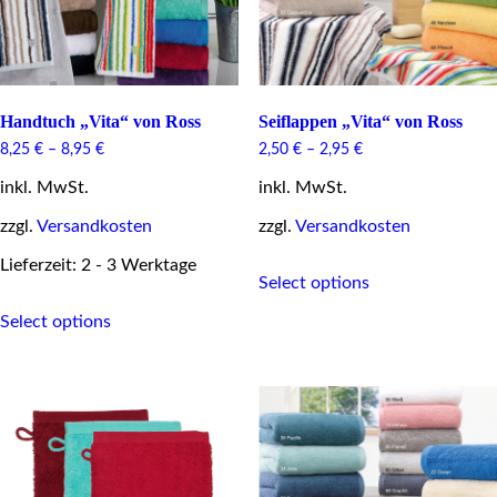
product
product
page
page
Handtuch „Vita“ von Ross
Seiflappen „Vita“ von Ross
8,25
€
–
8,95
€
2,50
€
–
2,95
€
inkl. MwSt.
inkl. MwSt.
zzgl.
Versandkosten
zzgl.
Versandkosten
This
Lieferzeit: 2 - 3 Werktage
Select options
product
This
has
Select options
product
multiple
has
variants.
multiple
The
variants.
options
The
may
options
be
may
chosen
be
on
chosen
the