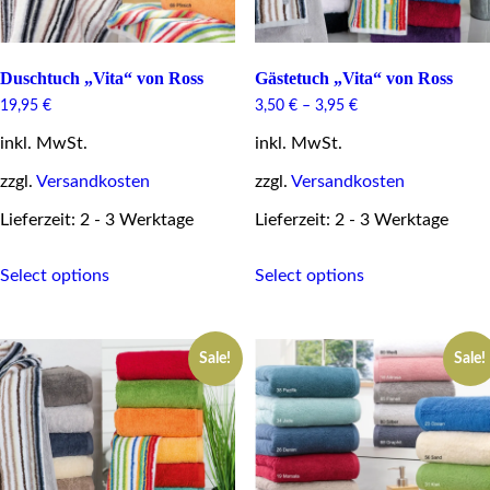
Duschtuch „Vita“ von Ross
Gästetuch „Vita“ von Ross
19,95
€
3,50
€
–
3,95
€
inkl. MwSt.
inkl. MwSt.
zzgl.
Versandkosten
zzgl.
Versandkosten
Lieferzeit: 2 - 3 Werktage
Lieferzeit: 2 - 3 Werktage
This
This
Select options
Select options
product
product
has
has
multiple
multiple
variants.
variants.
Sale!
Sale!
The
The
options
options
may
may
be
be
chosen
chosen
on
on
the
the