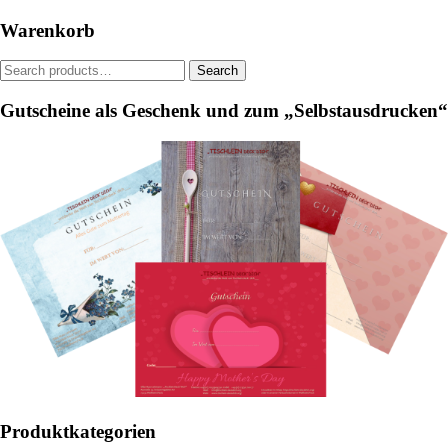
be
on
Warenkorb
chosen
the
on
product
Search
Search
the
page
for:
product
Gutscheine als Geschenk und zum „Selbstausdrucken“
page
Produktkategorien