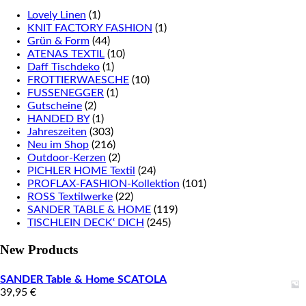
Lovely Linen
(1)
KNIT FACTORY FASHION
(1)
Grün & Form
(44)
ATENAS TEXTIL
(10)
Daff Tischdeko
(1)
FROTTIERWAESCHE
(10)
FUSSENEGGER
(1)
Gutscheine
(2)
HANDED BY
(1)
Jahreszeiten
(303)
Neu im Shop
(216)
Outdoor-Kerzen
(2)
PICHLER HOME Textil
(24)
PROFLAX-FASHION-Kollektion
(101)
ROSS Textilwerke
(22)
SANDER TABLE & HOME
(119)
TISCHLEIN DECK‘ DICH
(245)
New Products
SANDER Table & Home SCATOLA
39,95
€