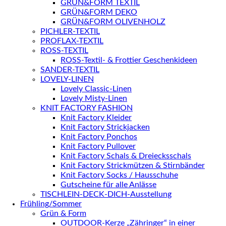
GRÜN&FORM TEXTIL
GRÜN&FORM DEKO
GRÜN&FORM OLIVENHOLZ
PICHLER-TEXTIL
PROFLAX-TEXTIL
ROSS-TEXTIL
ROSS-Textil- & Frottier Geschenkideen
SANDER-TEXTIL
LOVELY-LINEN
Lovely Classic-Linen
Lovely Misty-Linen
KNIT FACTORY FASHION
Knit Factory Kleider
Knit Factory Strickjacken
Knit Factory Ponchos
Knit Factory Pullover
Knit Factory Schals & Dreiecksschals
Knit Factory Strickmützen & Stirnbänder
Knit Factory Socks / Hausschuhe
Gutscheine für alle Anlässe
TISCHLEIN-DECK-DICH-Ausstellung
Frühling/Sommer
Grün & Form
OUTDOOR-Kerze „Zähringer“ in einer