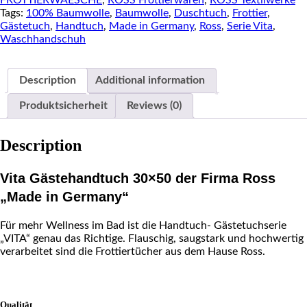
FROTTIERWAESCHE
,
ROSS Frottierwaren
,
ROSS Textilwerke
quantity
Tags:
100% Baumwolle
,
Baumwolle
,
Duschtuch
,
Frottier
,
Gästetuch
,
Handtuch
,
Made in Germany
,
Ross
,
Serie Vita
,
Waschhandschuh
Description
Additional information
Produktsicherheit
Reviews (0)
Description
Vita Gästehandtuch 30×50 der Firma Ross
„Made in Germany“
Für mehr Wellness im Bad ist die Handtuch- Gästetuchserie
„VITA“ genau das Richtige. Flauschig, saugstark und hochwertig
verarbeitet sind die Frottiertücher aus dem Hause Ross.
Qualität