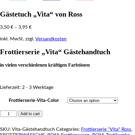
Gästetuch „Vita“ von Ross
3,50
€
–
3,95
€
inkl. MwSt.
zzgl.
Versandkosten
Frottierserie „Vita“ Gästehandtuch
in vielen verschiedenen kräftigen Farbtönen
Lieferzeit: 2 - 3 Werktage
Frottierserie-Vita-Color
Gästetuch
Add to cart
"Vita"
von
SKU:
Vita-Gästehandtuch
Categories:
Frottierserie "Vita" Ross
,
Ross