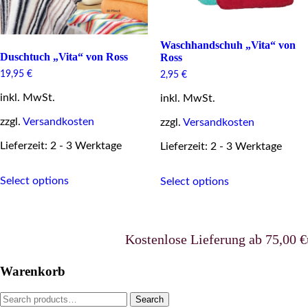
page
Waschhandschuh „Vita“ von
Duschtuch „Vita“ von Ross
Ross
19,95
€
2,95
€
inkl. MwSt.
inkl. MwSt.
zzgl.
Versandkosten
zzgl.
Versandkosten
Lieferzeit: 2 - 3 Werktage
Lieferzeit: 2 - 3 Werktage
This
This
Select options
Select options
product
product
has
has
multiple
multiple
variants.
variants.
The
The
Kostenlose Lieferung ab 75,00 €uro
options
options
may
may
Warenkorb
be
be
chosen
chosen
Search
Search
on
on