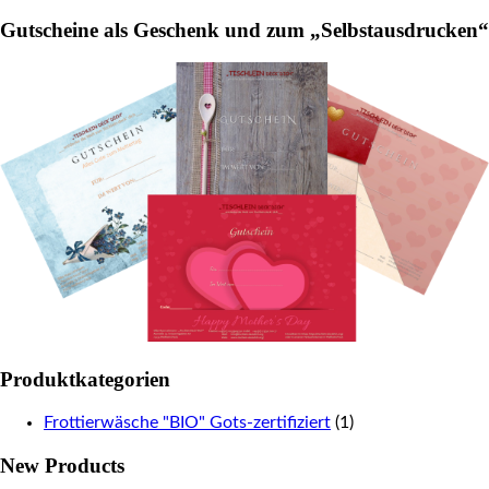
for:
the
the
Gutscheine als Geschenk und zum „Selbstausdrucken“
product
product
page
page
Produktkategorien
Frottierwäsche "BIO" Gots-zertifiziert
(1)
New Products