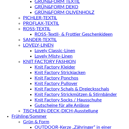
GRÜN&FORM TEXTIL
GRÜN&FORM DEKO
GRÜN&FORM OLIVENHOLZ
PICHLER-TEXTIL
PROFLAX-TEXTIL
ROSS-TEXTIL
ROSS-Textil- & Frottier Geschenkideen
SANDER-TEXTIL
LOVELY-LINEN
Lovely Classic-Linen
Lovely Misty-Linen
KNIT FACTORY FASHION
Knit Factory Kleider
Knit Factory Strickjacken
Knit Factory Ponchos
Knit Factory Pullover
Knit Factory Schals & Dreiecksschals
Knit Factory Strickmützen & Stirnbänder
Knit Factory Socks / Hausschuhe
Gutscheine für alle Anlässe
TISCHLEIN-DECK-DICH-Ausstellung
Frühling/Sommer
Grün & Form
OUTDOOR-Kerze „Zähringer“ in einer