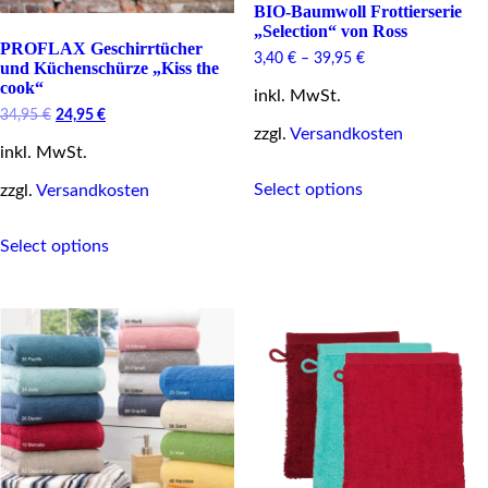
BIO-Baumwoll Frottierserie
„Selection“ von Ross
PROFLAX Geschirrtücher
3,40
€
–
39,95
€
und Küchenschürze „Kiss the
cook“
inkl. MwSt.
Original
Current
34,95
€
24,95
€
price
price
zzgl.
Versandkosten
inkl. MwSt.
was:
is:
34,95 €.
24,95 €.
This
Select options
zzgl.
Versandkosten
product
has
This
multiple
Select options
product
variants.
has
The
multiple
options
variants.
may
The
be
options
chosen
may
on
be
the
chosen
product
on
page
the
product