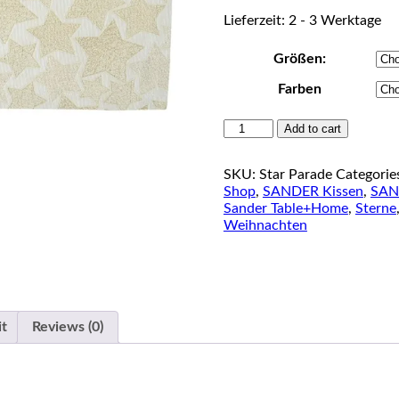
Lieferzeit: 2 - 3 Werktage
Größen:
Farben
SANDER
Add to cart
Table
&
SKU:
Star Parade
Categorie
Home
Shop
,
SANDER Kissen
,
SAN
Serie
Sander Table+Home
,
Sterne
"Star
Weihnachten
Parade"
quantity
it
Reviews (0)