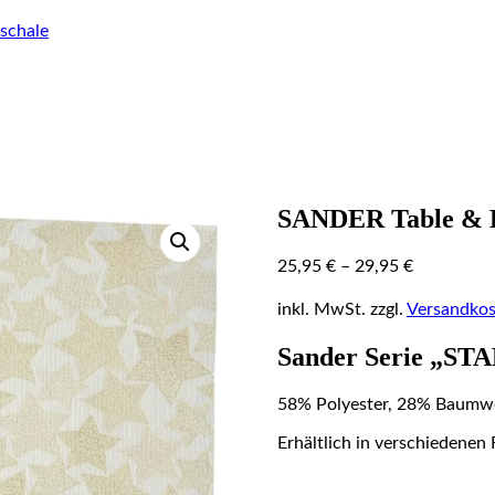
schale
SANDER Table & H
25,95
€
–
29,95
€
inkl. MwSt.
zzgl.
Versandkos
Sander Serie „S
58% Polyester, 28% Baumwol
Erhältlich in verschiedenen