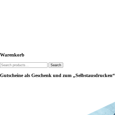
The
options
may
be
chosen
on
the
product
page
Warenkorb
Search
Search
for:
Gutscheine als Geschenk und zum „Selbstausdrucken“