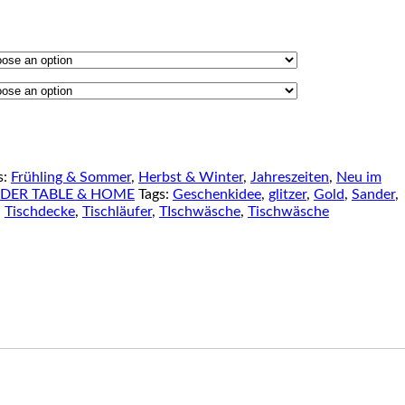
s:
Frühling & Sommer
,
Herbst & Winter
,
Jahreszeiten
,
Neu im
DER TABLE & HOME
Tags:
Geschenkidee
,
glitzer
,
Gold
,
Sander
,
,
Tischdecke
,
Tischläufer
,
TIschwäsche
,
Tischwäsche