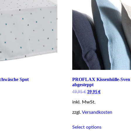
hwäsche Spot
PROFLAX Kissenhülle-Sven 4
abgesteppt
Current
price
Original
Current
49,95
€
39,95
€
s:
price
price
19,95 €.
inkl. MwSt.
was:
is:
This
49,95 €.
39,95 €.
product
zzgl.
Versandkosten
has
This
multiple
Select options
product
variants.