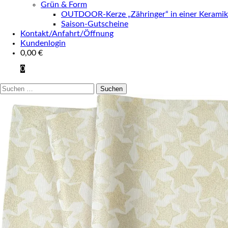
Grün & Form
OUTDOOR-Kerze „Zähringer“ in einer Keramik
Saison-Gutscheine
Kontakt/Anfahrt/Öffnung
Kundenlogin
0,00
€
0
Suchen
nach: