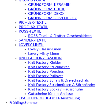
GRÜN & FORM
GRÜN&FORM-KERAMIK
GRÜN&FORM TEXTIL
GRÜN&FORM DEKO
GRÜN&FORM OLIVENHOLZ
PICHLER-TEXTIL
PROFLAX-TEXTIL
ROSS-TEXTIL
ROSS-Textil- & Frottier Geschenkideen
SANDER-TEXTIL
LOVELY-LINEN
Lovely Classic-Linen
Lovely Misty-Linen
KNIT FACTORY FASHION
Knit Factory Kleider
Knit Factory Strickjacken
Knit Factory Ponchos
Knit Factory Pullover
Knit Factory Schals & Dreiecksschals
Knit Factory Strickmützen & Stirnbänder
Knit Factory Socks / Hausschuhe
Gutscheine für alle Anlässe
TISCHLEIN-DECK-DICH-Ausstellung
Frühling/Sommer