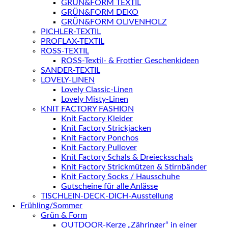
GRÜN&FORM TEXTIL
GRÜN&FORM DEKO
GRÜN&FORM OLIVENHOLZ
PICHLER-TEXTIL
PROFLAX-TEXTIL
ROSS-TEXTIL
ROSS-Textil- & Frottier Geschenkideen
SANDER-TEXTIL
LOVELY-LINEN
Lovely Classic-Linen
Lovely Misty-Linen
KNIT FACTORY FASHION
Knit Factory Kleider
Knit Factory Strickjacken
Knit Factory Ponchos
Knit Factory Pullover
Knit Factory Schals & Dreiecksschals
Knit Factory Strickmützen & Stirnbänder
Knit Factory Socks / Hausschuhe
Gutscheine für alle Anlässe
TISCHLEIN-DECK-DICH-Ausstellung
Frühling/Sommer
Grün & Form
OUTDOOR-Kerze „Zähringer“ in einer