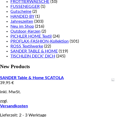
FROTTIERWAESCHE
(10)
FUSSENEGGER
(1)
Gutscheine
(2)
HANDED BY
(1)
Jahreszeiten
(303)
Neu im Shop
(216)
Outdoor-Kerzen
(2)
PICHLER HOME Textil
(24)
PROFLAX-FASHION-Kollektion
(101)
ROSS Textilwerke
(22)
SANDER TABLE & HOME
(119)
TISCHLEIN DECK‘ DICH
(245)
New Products
SANDER Table & Home SCATOLA
39,95
€
inkl. MwSt.
zzgl.
Versandkosten
Lieferzeit: 2 - 3 Werktage