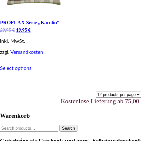
PROFLAX Serie „Karolin“
Original
Current
29,95
€
19,95
€
price
price
inkl. MwSt.
was:
is:
29,95 €.
19,95 €.
zzgl.
Versandkosten
This
Select options
product
has
multiple
variants.
The
options
Kostenlose Lieferung ab 75,00 €u
may
be
Warenkorb
chosen
on
Search
Search
the
for:
product
Gutscheine als Geschenk und zum „Selbstausdrucken“
page