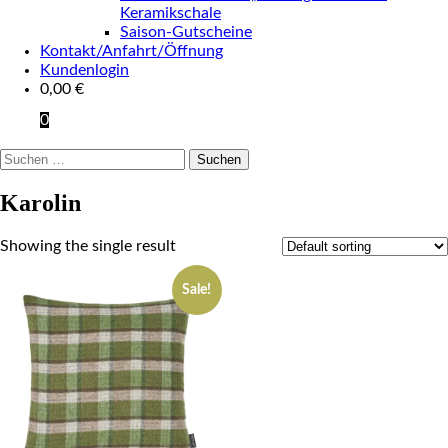
Keramikschale
Saison-Gutscheine
Kontakt/Anfahrt/Öffnung
Kundenlogin
0,00
€
0
Suchen
nach:
Karolin
Showing the single result
Sale!