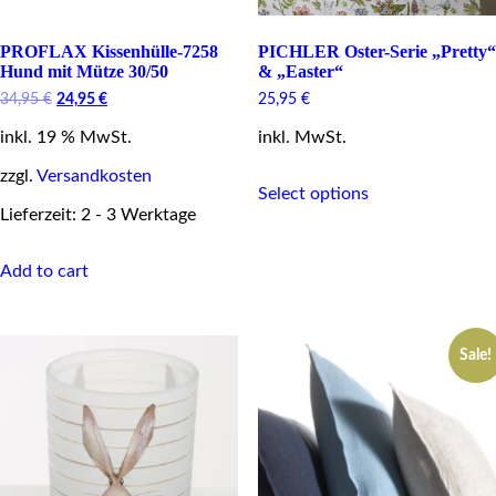
PROFLAX Kissenhülle-7258
PICHLER Oster-Serie „Pretty“
Hund mit Mütze 30/50
& „Easter“
Original
Current
34,95
€
24,95
€
25,95
€
price
price
inkl. 19 % MwSt.
was:
is:
inkl. MwSt.
34,95 €.
24,95 €.
This
zzgl.
Versandkosten
Select options
product
Lieferzeit: 2 - 3 Werktage
has
multiple
variants.
Add to cart
The
options
may
be
Sale!
chosen
on
the
product
page