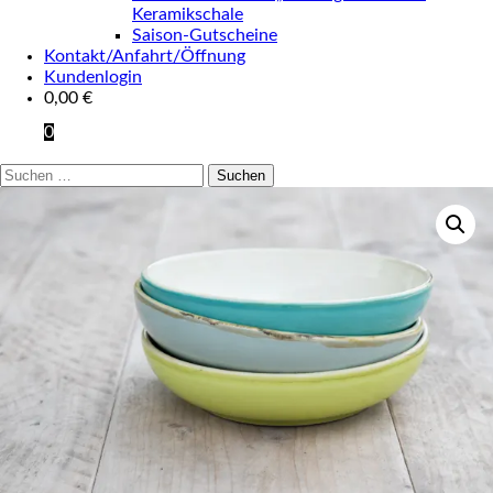
Keramikschale
Saison-Gutscheine
Kontakt/Anfahrt/Öffnung
Kundenlogin
0,00
€
0
Suchen
nach: