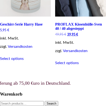
Geschirr-Serie Harry Hase
PROFLAX Kissenhülle-Sven
40 / 40 abgesteppt
5,95
€
Original
Current
49,95
€
39,95
€
inkl. MwSt.
price
price
inkl. MwSt.
was:
is:
zzgl.
Versandkosten
49,95 €.
39,95 €.
zzgl.
Versandkosten
This
Select options
This
product
Select options
product
has
has
multiple
multiple
variants.
variants.
The
The
options
ng ab 75,00 €uro in Deutschland.
options
may
may
be
Warenkorb
be
chosen
chosen
on
Search
Search
on
the