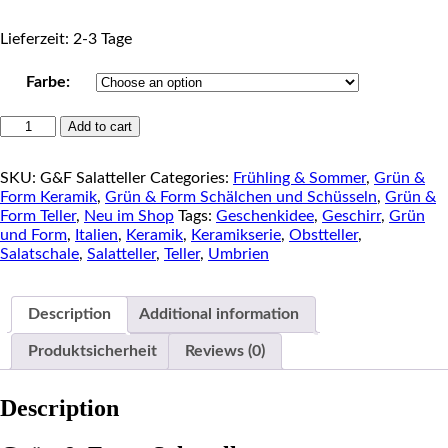
Lieferzeit: 2-3 Tage
Farbe:
GRÜN
Add to cart
&
FORM
SKU:
G&F Salatteller
Categories:
Frühling & Sommer
,
Grün &
Salatteller
Form Keramik
,
Grün & Form Schälchen und Schüsseln
,
Grün &
quantity
Form Teller
,
Neu im Shop
Tags:
Geschenkidee
,
Geschirr
,
Grün
und Form
,
Italien
,
Keramik
,
Keramikserie
,
Obstteller
,
Salatschale
,
Salatteller
,
Teller
,
Umbrien
Description
Additional information
Produktsicherheit
Reviews (0)
Description