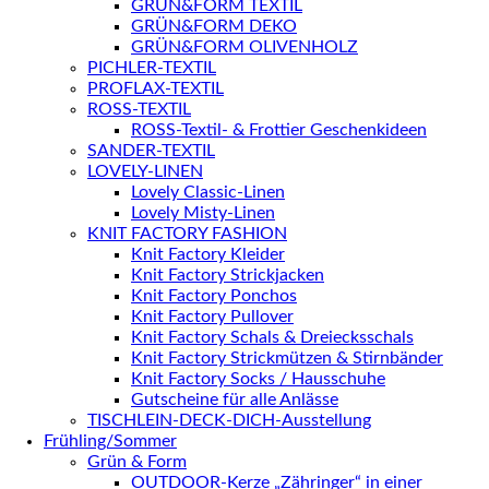
GRÜN&FORM TEXTIL
GRÜN&FORM DEKO
GRÜN&FORM OLIVENHOLZ
PICHLER-TEXTIL
PROFLAX-TEXTIL
ROSS-TEXTIL
ROSS-Textil- & Frottier Geschenkideen
SANDER-TEXTIL
LOVELY-LINEN
Lovely Classic-Linen
Lovely Misty-Linen
KNIT FACTORY FASHION
Knit Factory Kleider
Knit Factory Strickjacken
Knit Factory Ponchos
Knit Factory Pullover
Knit Factory Schals & Dreiecksschals
Knit Factory Strickmützen & Stirnbänder
Knit Factory Socks / Hausschuhe
Gutscheine für alle Anlässe
TISCHLEIN-DECK-DICH-Ausstellung
Frühling/Sommer
Grün & Form
OUTDOOR-Kerze „Zähringer“ in einer