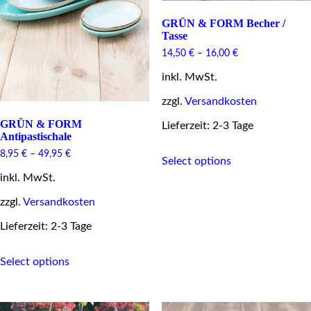
GRÜN & FORM Becher /
Tasse
14,50
€
–
16,00
€
inkl. MwSt.
zzgl.
Versandkosten
GRÜN & FORM
Lieferzeit: 2-3 Tage
Antipastischale
This
8,95
€
–
49,95
€
Select options
product
has
inkl. MwSt.
multiple
variants.
zzgl.
Versandkosten
The
Lieferzeit: 2-3 Tage
options
may
This
be
Select options
product
chosen
has
on
multiple
the
variants.
product