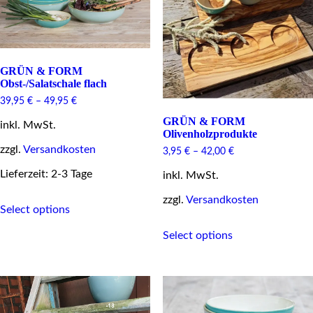
be
product
chosen
page
on
the
product
page
GRÜN & FORM
Obst-/Salatschale flach
39,95
€
–
49,95
€
GRÜN & FORM
inkl. MwSt.
Olivenholzprodukte
zzgl.
Versandkosten
3,95
€
–
42,00
€
Lieferzeit: 2-3 Tage
inkl. MwSt.
This
zzgl.
Versandkosten
Select options
product
This
has
Select options
product
multiple
has
variants.
multiple
The
variants.
options
The
may
options
be