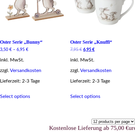
the
on
product
the
page
product
page
Oster Serie „Bunny“
Oster Serie „Knuffi“
Original
Current
3,50
€
–
6,95
€
7,95
€
6,95
€
price
price
inkl. MwSt.
inkl. MwSt.
was:
is:
7,95 €.
6,95 €.
zzgl.
Versandkosten
zzgl.
Versandkosten
Lieferzeit: 2-3 Tage
Lieferzeit: 2-3 Tage
This
This
Select options
Select options
product
product
has
has
multiple
multiple
variants.
variants.
The
The
options
options
Kostenlose Lieferung ab 75,00 €uro in De
may
may