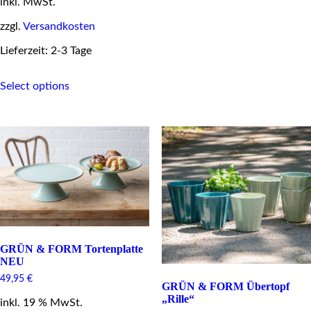
inkl. MwSt.
was:
is:
multiple
18,00 €.
12,00 €.
variants.
zzgl.
Versandkosten
The
options
Lieferzeit: 2-3 Tage
may
be
This
Select options
chosen
product
on
has
the
multiple
product
variants.
page
The
options
may
be
chosen
on
the
product
page
GRÜN & FORM Tortenplatte
NEU
49,95
€
GRÜN & FORM Übertopf
„Rille“
inkl. 19 % MwSt.