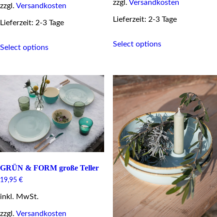
zzgl.
Versandkosten
zzgl.
Versandkosten
Lieferzeit: 2-3 Tage
Lieferzeit: 2-3 Tage
This
This
Select options
product
Select options
product
has
has
multiple
multiple
variants.
variants.
The
The
options
options
may
may
be
be
chosen
chosen
on
on
the
the
product
product
page
page
GRÜN & FORM große Teller
19,95
€
inkl. MwSt.
zzgl.
Versandkosten