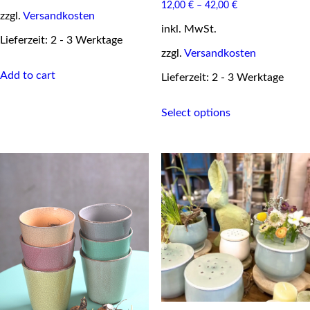
12,00
€
–
42,00
€
zzgl.
Versandkosten
inkl. MwSt.
Lieferzeit: 2 - 3 Werktage
zzgl.
Versandkosten
Add to cart
Lieferzeit: 2 - 3 Werktage
This
Select options
product
has
multiple
variants.
The
options
may
be
chosen
on
the
product
page