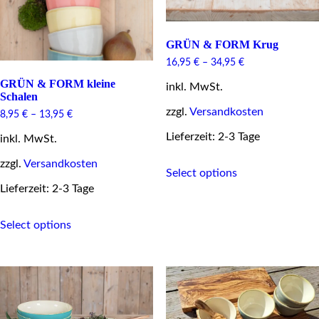
the
product
page
GRÜN & FORM Krug
16,95
€
–
34,95
€
GRÜN & FORM kleine
inkl. MwSt.
Schalen
zzgl.
Versandkosten
8,95
€
–
13,95
€
Lieferzeit: 2-3 Tage
inkl. MwSt.
This
zzgl.
Versandkosten
Select options
product
has
Lieferzeit: 2-3 Tage
multiple
This
variants.
Select options
product
The
has
options
multiple
may
variants.
be
The
chosen
options
on
may
the