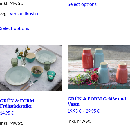
inkl. MwSt.
Select options
product
has
zzgl.
Versandkosten
multiple
variants.
This
The
Select options
product
options
has
may
multiple
be
variants.
chosen
The
on
options
the
may
product
be
page
chosen
on
the
product
page
GRÜN & FORM Gefäße und
GRÜN & FORM
Vasen
Frühstücksteller
19,95
€
–
29,95
€
14,95
€
inkl. MwSt.
inkl. MwSt.