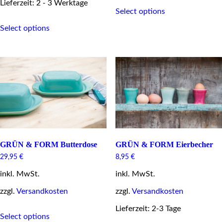
Lieferzeit: 2 - 3 Werktage
This
Select options
product
This
has
Select options
product
multiple
has
variants.
multiple
The
variants.
options
The
may
options
be
may
chosen
be
on
chosen
the
on
product
the
page
product
page
GRÜN & FORM Butterdose
GRÜN & FORM Eierbecher
29,95
€
8,95
€
inkl. MwSt.
inkl. MwSt.
zzgl.
Versandkosten
zzgl.
Versandkosten
This
Lieferzeit: 2-3 Tage
Select options
product