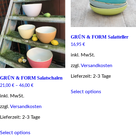
may
chosen
be
on
chosen
the
on
product
the
page
product
page
GRÜN & FORM Salatteller
16,95
€
inkl. MwSt.
zzgl.
Versandkosten
Lieferzeit: 2-3 Tage
GRÜN & FORM Salatschalen
21,00
€
–
46,00
€
This
Select options
product
inkl. MwSt.
has
multiple
zzgl.
Versandkosten
variants.
The
Lieferzeit: 2-3 Tage
options
may
This
be
Select options
product