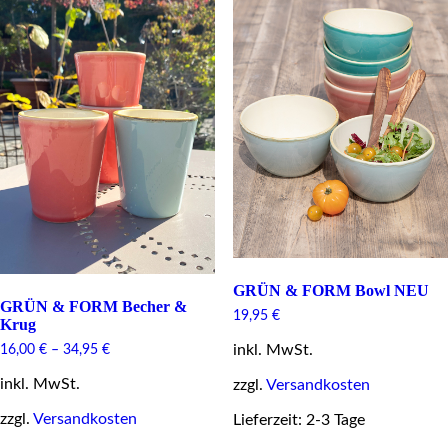
The
page
options
may
be
chosen
on
the
product
page
GRÜN & FORM Bowl NEU
GRÜN & FORM Becher &
19,95
€
Krug
inkl. MwSt.
16,00
€
–
34,95
€
inkl. MwSt.
zzgl.
Versandkosten
zzgl.
Versandkosten
Lieferzeit: 2-3 Tage