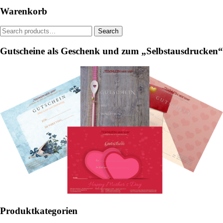
be
be
Warenkorb
chosen
chosen
on
on
Search
Search
the
the
for:
product
product
Gutscheine als Geschenk und zum „Selbstausdrucken“
page
page
Produktkategorien