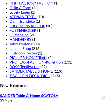
KNIT FACTORY FASHION
(1)
Grün & Form
(44)
Lovely Linen
(1)
ATENAS TEXTIL
(10)
Daff Tischdeko
(1)
FROTTIERWAESCHE
(10)
FUSSENEGGER
(1)
Gutscheine
(2)
HANDED BY
(1)
Jahreszeiten
(303)
Neu im Shop
(216)
Outdoor-Kerzen
(2)
PICHLER HOME Textil
(24)
PROFLAX-FASHION-Kollektion
(101)
ROSS Textilwerke
(22)
SANDER TABLE & HOME
(119)
TISCHLEIN DECK‘ DICH
(245)
New Products
SANDER Table & Home SCATOLA
39,95
€