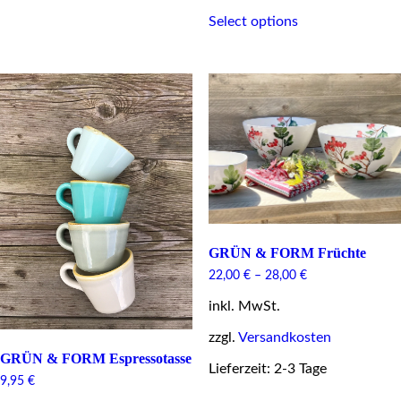
This
has
Select options
product
multiple
has
variants.
multiple
The
variants.
options
The
may
options
be
may
chosen
be
on
chosen
the
on
product
the
page
product
page
GRÜN & FORM Früchte
22,00
€
–
28,00
€
inkl. MwSt.
zzgl.
Versandkosten
GRÜN & FORM Espressotasse
Lieferzeit: 2-3 Tage
9,95
€
This