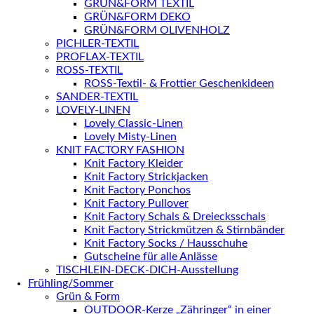
GRÜN&FORM TEXTIL
GRÜN&FORM DEKO
GRÜN&FORM OLIVENHOLZ
PICHLER-TEXTIL
PROFLAX-TEXTIL
ROSS-TEXTIL
ROSS-Textil- & Frottier Geschenkideen
SANDER-TEXTIL
LOVELY-LINEN
Lovely Classic-Linen
Lovely Misty-Linen
KNIT FACTORY FASHION
Knit Factory Kleider
Knit Factory Strickjacken
Knit Factory Ponchos
Knit Factory Pullover
Knit Factory Schals & Dreiecksschals
Knit Factory Strickmützen & Stirnbänder
Knit Factory Socks / Hausschuhe
Gutscheine für alle Anlässe
TISCHLEIN-DECK-DICH-Ausstellung
Frühling/Sommer
Grün & Form
OUTDOOR-Kerze „Zähringer“ in einer