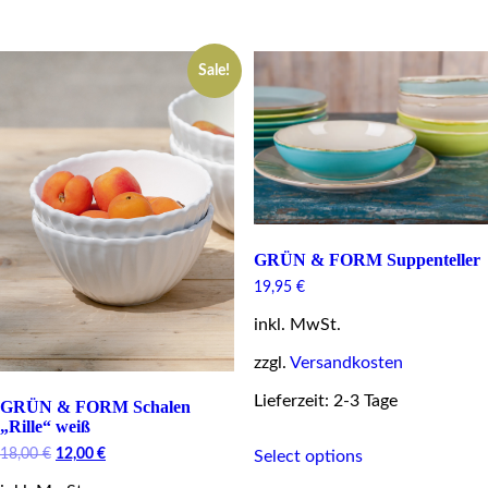
chosen
has
on
multiple
the
variants.
product
Sale!
The
page
options
may
be
chosen
on
the
product
page
GRÜN & FORM Suppenteller
19,95
€
inkl. MwSt.
zzgl.
Versandkosten
Lieferzeit: 2-3 Tage
GRÜN & FORM Schalen
„Rille“ weiß
This
Original
Current
18,00
€
12,00
€
Select options
product
price
price
has