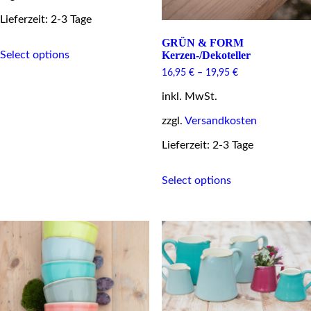
Lieferzeit: 2-3 Tage
GRÜN & FORM
This
Select options
Kerzen-/Dekoteller
product
has
16,95
€
–
19,95
€
multiple
variants.
inkl. MwSt.
The
zzgl.
Versandkosten
options
may
Lieferzeit: 2-3 Tage
be
chosen
This
on
Select options
product
the
has
product
multiple
page
variants.
The
options
may
be
chosen
on