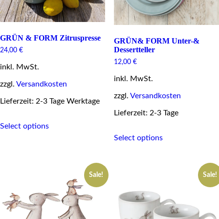
page
on
the
product
page
GRÜN & FORM Zitruspresse
GRÜN& FORM Unter-&
Dessertteller
24,00
€
12,00
€
inkl. MwSt.
inkl. MwSt.
zzgl.
Versandkosten
zzgl.
Versandkosten
Lieferzeit: 2-3 Tage Werktage
Lieferzeit: 2-3 Tage
This
Select options
product
This
has
Select options
product
multiple
has
variants.
multiple
The
variants.
options
Sale!
Sale!
The
may
options
be
may
chosen
be
on
chosen