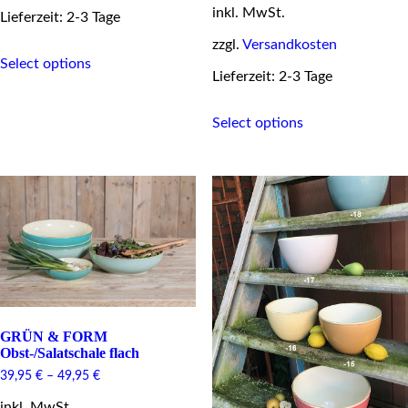
inkl. MwSt.
Lieferzeit: 2-3 Tage
zzgl.
Versandkosten
This
Select options
product
Lieferzeit: 2-3 Tage
has
multiple
This
variants.
Select options
product
The
has
options
multiple
may
variants.
be
The
chosen
options
on
may
the
be
product
chosen
page
on
the
product
page
GRÜN & FORM
Obst-/Salatschale flach
39,95
€
–
49,95
€
inkl. MwSt.