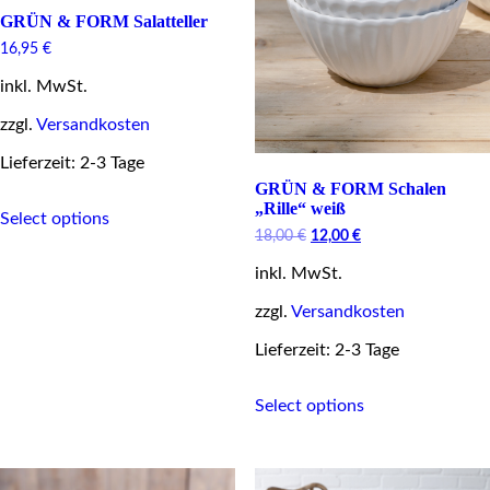
page
GRÜN & FORM Salatteller
16,95
€
inkl. MwSt.
zzgl.
Versandkosten
Lieferzeit: 2-3 Tage
GRÜN & FORM Schalen
This
„Rille“ weiß
Select options
product
Original
Current
18,00
€
12,00
€
has
price
price
multiple
inkl. MwSt.
was:
is:
variants.
18,00 €.
12,00 €.
The
zzgl.
Versandkosten
options
may
Lieferzeit: 2-3 Tage
be
chosen
This
Select options
on
product
the
has
product
multiple
page
variants.