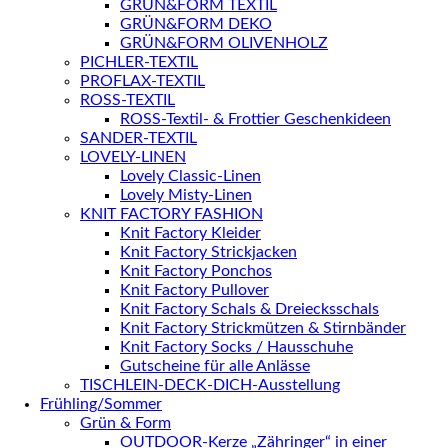
GRÜN&FORM TEXTIL
GRÜN&FORM DEKO
GRÜN&FORM OLIVENHOLZ
PICHLER-TEXTIL
PROFLAX-TEXTIL
ROSS-TEXTIL
ROSS-Textil- & Frottier Geschenkideen
SANDER-TEXTIL
LOVELY-LINEN
Lovely Classic-Linen
Lovely Misty-Linen
KNIT FACTORY FASHION
Knit Factory Kleider
Knit Factory Strickjacken
Knit Factory Ponchos
Knit Factory Pullover
Knit Factory Schals & Dreiecksschals
Knit Factory Strickmützen & Stirnbänder
Knit Factory Socks / Hausschuhe
Gutscheine für alle Anlässe
TISCHLEIN-DECK-DICH-Ausstellung
Frühling/Sommer
Grün & Form
OUTDOOR-Kerze „Zähringer“ in einer