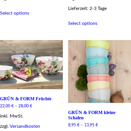
This
Lieferzeit: 2-3 Tage
Select options
product
This
has
Select options
product
multiple
has
variants.
multiple
The
variants.
options
The
may
options
be
may
chosen
be
on
chosen
the
on
product
the
page
product
page
GRÜN & FORM Früchte
22,00
€
–
28,00
€
GRÜN & FORM kleine
inkl. MwSt.
Schalen
8,95
€
–
13,95
€
zzgl.
Versandkosten