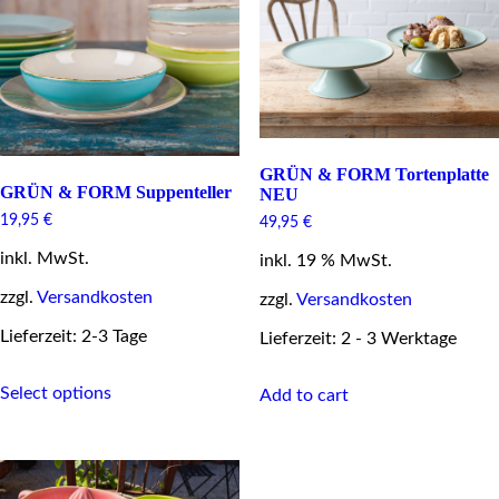
The
options
may
be
chosen
on
the
product
page
GRÜN & FORM Tortenplatte
GRÜN & FORM Suppenteller
NEU
19,95
€
49,95
€
inkl. MwSt.
inkl. 19 % MwSt.
zzgl.
Versandkosten
zzgl.
Versandkosten
Lieferzeit: 2-3 Tage
Lieferzeit: 2 - 3 Werktage
This
Select options
product
Add to cart
has
multiple
variants.
The