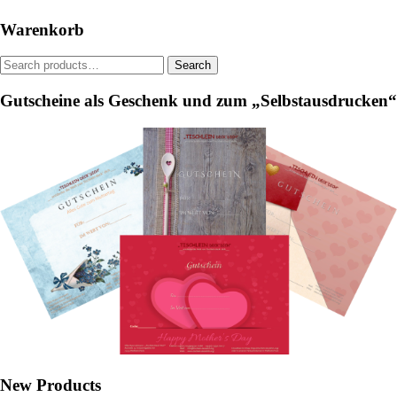
be
Warenkorb
chosen
on
Search
Search
the
for:
product
Gutscheine als Geschenk und zum „Selbstausdrucken“
page
New Products