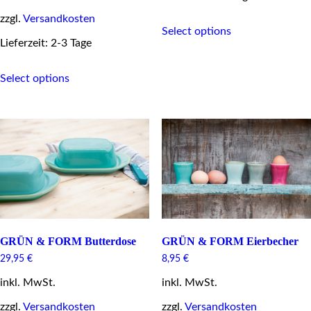
zzgl.
Versandkosten
This
Select options
product
Lieferzeit: 2-3 Tage
has
multiple
This
variants.
Select options
product
The
has
options
multiple
may
variants.
be
The
chosen
options
on
may
the
be
product
chosen
page
on
the
product
page
GRÜN & FORM Butterdose
GRÜN & FORM Eierbecher
29,95
€
8,95
€
inkl. MwSt.
inkl. MwSt.
zzgl.
Versandkosten
zzgl.
Versandkosten