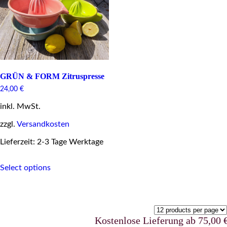
options
may
be
chosen
on
the
product
page
GRÜN & FORM Zitruspresse
24,00
€
inkl. MwSt.
zzgl.
Versandkosten
Lieferzeit: 2-3 Tage Werktage
This
Select options
product
has
multiple
variants.
The
options
Kostenlose Lieferung ab 75,00 €uro 
may