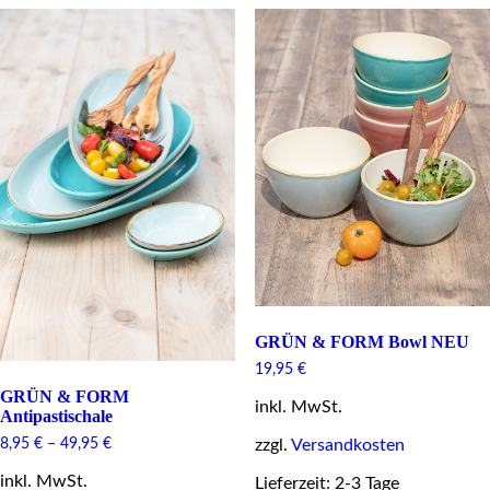
GRÜN & FORM Bowl NEU
19,95
€
GRÜN & FORM
inkl. MwSt.
Antipastischale
zzgl.
Versandkosten
8,95
€
–
49,95
€
inkl. MwSt.
Lieferzeit: 2-3 Tage