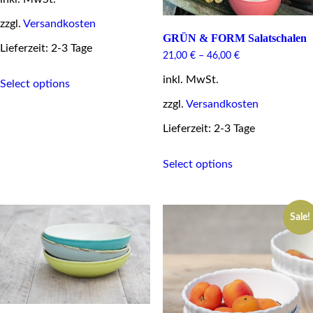
zzgl.
Versandkosten
GRÜN & FORM Salatschalen
Lieferzeit: 2-3 Tage
21,00
€
–
46,00
€
This
inkl. MwSt.
Select options
product
has
zzgl.
Versandkosten
multiple
variants.
Lieferzeit: 2-3 Tage
The
options
This
Select options
may
product
be
has
chosen
multiple
on
variants.
the
Sale!
The
product
options
page
may
be
chosen
on
the
product