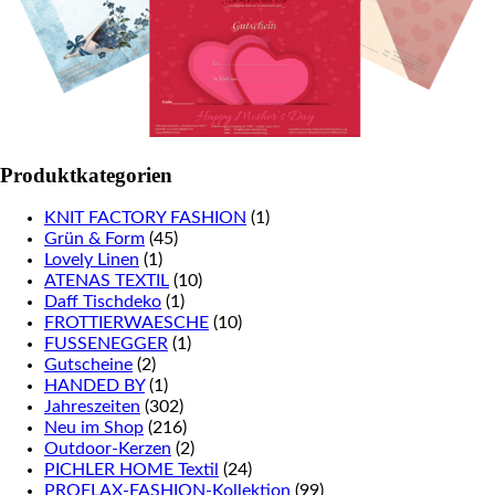
Produktkategorien
KNIT FACTORY FASHION
(1)
Grün & Form
(45)
Lovely Linen
(1)
ATENAS TEXTIL
(10)
Daff Tischdeko
(1)
FROTTIERWAESCHE
(10)
FUSSENEGGER
(1)
Gutscheine
(2)
HANDED BY
(1)
Jahreszeiten
(302)
Neu im Shop
(216)
Outdoor-Kerzen
(2)
PICHLER HOME Textil
(24)
PROFLAX-FASHION-Kollektion
(99)