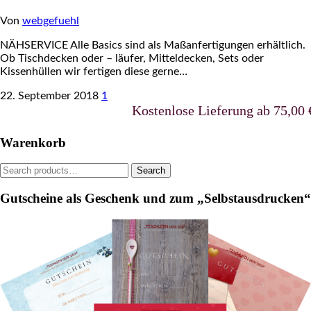
Von
webgefuehl
NÄHSERVICE Alle Basics sind als Maßanfertigungen erhältlich.
Ob Tischdecken oder – läufer, Mitteldecken, Sets oder
Kissenhüllen wir fertigen diese gerne…
22. September 2018
1
Kostenlose Lieferung ab 75,00 €uro i
Warenkorb
Search
Search
for:
Gutscheine als Geschenk und zum „Selbstausdrucken“