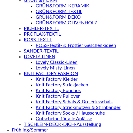
GRÜN & FORM
GRÜN&FORM-KERAMIK
GRÜN&FORM TEXTIL
GRÜN&FORM DEKO
GRÜN&FORM OLIVENHOLZ
PICHLER-TEXTIL
PROFLAX-TEXTIL
ROSS-TEXTIL
ROSS-Textil- & Frottier Geschenkideen
SANDER-TEXTIL
LOVELY-LINEN
Lovely Classic-Linen
Lovely Misty-Linen
KNIT FACTORY FASHION
Knit Factory Kleider
Knit Factory Strickjacken
Knit Factory Ponchos
Knit Factory Pullover
Knit Factory Schals & Dreiecksschals
Knit Factory Strickmützen & Stirnbänder
Knit Factory Socks / Hausschuhe
Gutscheine für alle Anlässe
TISCHLEIN-DECK-DICH-Ausstellung
Frühling/Sommer