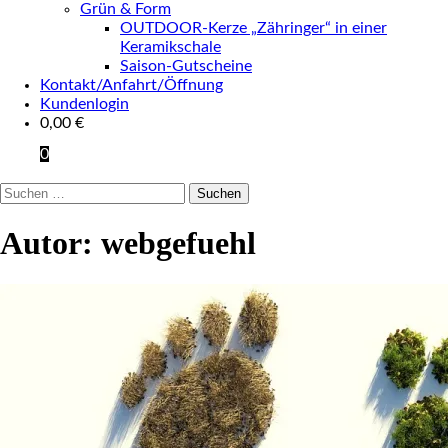
Grün & Form
OUTDOOR-Kerze „Zähringer“ in einer
Keramikschale
Saison-Gutscheine
Kontakt/Anfahrt/Öffnung
Kundenlogin
0,00
€
0
Suchen
nach:
Autor:
webgefuehl