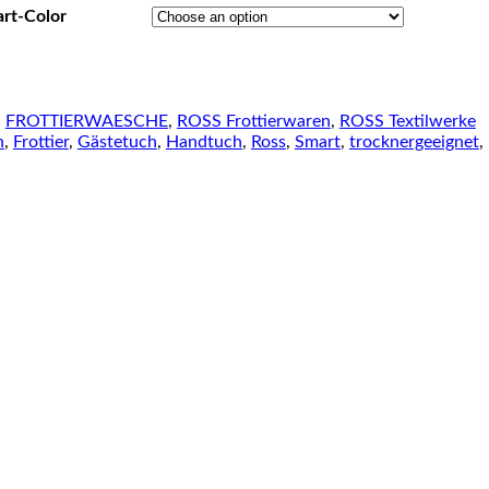
art-Color
:
FROTTIERWAESCHE
,
ROSS Frottierwaren
,
ROSS Textilwerke
h
,
Frottier
,
Gästetuch
,
Handtuch
,
Ross
,
Smart
,
trocknergeeignet
,