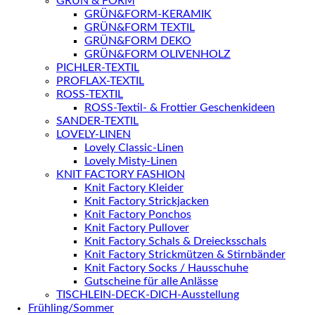
GRÜN & FORM
GRÜN&FORM-KERAMIK
GRÜN&FORM TEXTIL
GRÜN&FORM DEKO
GRÜN&FORM OLIVENHOLZ
PICHLER-TEXTIL
PROFLAX-TEXTIL
ROSS-TEXTIL
ROSS-Textil- & Frottier Geschenkideen
SANDER-TEXTIL
LOVELY-LINEN
Lovely Classic-Linen
Lovely Misty-Linen
KNIT FACTORY FASHION
Knit Factory Kleider
Knit Factory Strickjacken
Knit Factory Ponchos
Knit Factory Pullover
Knit Factory Schals & Dreiecksschals
Knit Factory Strickmützen & Stirnbänder
Knit Factory Socks / Hausschuhe
Gutscheine für alle Anlässe
TISCHLEIN-DECK-DICH-Ausstellung
Frühling/Sommer