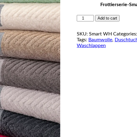
Frottierserie-Sm
Waschhandschuh
Add to cart
"Smart"
von
SKU:
Smart WH
Categories
Ross
Tags:
Baumwolle
,
Duschtuc
quantity
Waschlappen