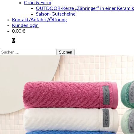
Grün & Form
OUTDOOR-Kerze „Zähringer“ in einer Keramik
Saison-Gutscheine
Kontakt/Anfahrt/Öffnung
Kundenlogin
0,00
€
0
Suchen
nach: