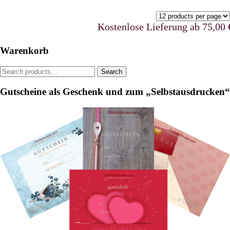
variants.
The
The
options
options
may
Kostenlose Lieferung ab 75,00 €ur
may
be
be
chosen
Warenkorb
chosen
on
on
the
Search
Search
the
product
for:
product
page
Gutscheine als Geschenk und zum „Selbstausdrucken“
page