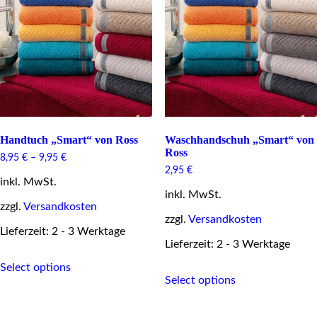
may
product
be
page
chosen
on
the
product
page
Handtuch „Smart“ von Ross
Waschhandschuh „Smart“ von
Ross
8,95
€
–
9,95
€
2,95
€
inkl. MwSt.
inkl. MwSt.
zzgl.
Versandkosten
zzgl.
Versandkosten
Lieferzeit: 2 - 3 Werktage
Lieferzeit: 2 - 3 Werktage
This
Select options
This
product
Select options
product
has
has
multiple
multiple
variants.