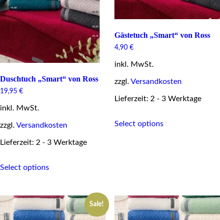
Gästetuch „Smart“ von Ross
4,90
€
inkl. MwSt.
Duschtuch „Smart“ von Ross
zzgl.
Versandkosten
19,95
€
Lieferzeit: 2 - 3 Werktage
inkl. MwSt.
This
Select options
product
zzgl.
Versandkosten
has
Lieferzeit: 2 - 3 Werktage
multiple
variants.
This
The
Select options
product
options
has
may
multiple
be
variants.
chosen
Sale!
The
on
options
the