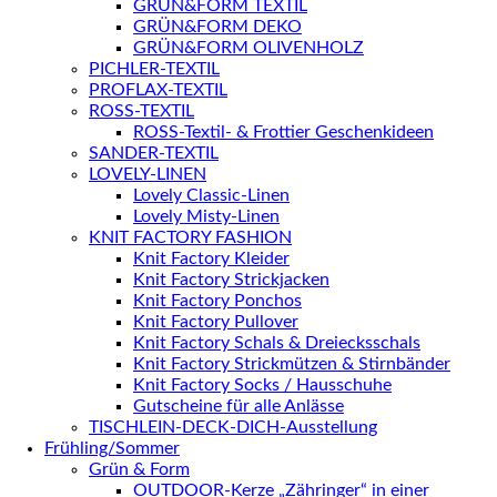
GRÜN&FORM TEXTIL
GRÜN&FORM DEKO
GRÜN&FORM OLIVENHOLZ
PICHLER-TEXTIL
PROFLAX-TEXTIL
ROSS-TEXTIL
ROSS-Textil- & Frottier Geschenkideen
SANDER-TEXTIL
LOVELY-LINEN
Lovely Classic-Linen
Lovely Misty-Linen
KNIT FACTORY FASHION
Knit Factory Kleider
Knit Factory Strickjacken
Knit Factory Ponchos
Knit Factory Pullover
Knit Factory Schals & Dreiecksschals
Knit Factory Strickmützen & Stirnbänder
Knit Factory Socks / Hausschuhe
Gutscheine für alle Anlässe
TISCHLEIN-DECK-DICH-Ausstellung
Frühling/Sommer
Grün & Form
OUTDOOR-Kerze „Zähringer“ in einer