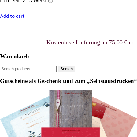
Lieferzeit: 2 - 3 Werktage
variants.
The
options
Add to cart
may
be
chosen
on
Kostenlose Lieferung ab 75,00 €uro in 
the
product
page
Warenkorb
Search
Search
for:
Gutscheine als Geschenk und zum „Selbstausdrucken“