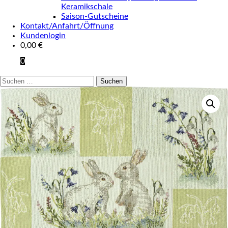
Keramikschale
Saison-Gutscheine
Kontakt/Anfahrt/Öffnung
Kundenlogin
0,00
€
0
Suchen
nach: