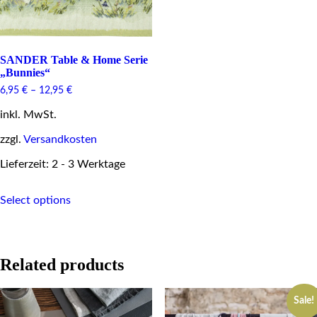
SANDER Table & Home Serie
„Bunnies“
6,95
€
–
12,95
€
inkl. MwSt.
zzgl.
Versandkosten
Lieferzeit: 2 - 3 Werktage
This
Select options
product
has
multiple
variants.
The
Related products
options
may
be
Sale!
chosen