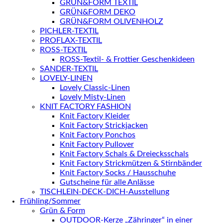
GRÜN&FORM TEXTIL
GRÜN&FORM DEKO
GRÜN&FORM OLIVENHOLZ
PICHLER-TEXTIL
PROFLAX-TEXTIL
ROSS-TEXTIL
ROSS-Textil- & Frottier Geschenkideen
SANDER-TEXTIL
LOVELY-LINEN
Lovely Classic-Linen
Lovely Misty-Linen
KNIT FACTORY FASHION
Knit Factory Kleider
Knit Factory Strickjacken
Knit Factory Ponchos
Knit Factory Pullover
Knit Factory Schals & Dreiecksschals
Knit Factory Strickmützen & Stirnbänder
Knit Factory Socks / Hausschuhe
Gutscheine für alle Anlässe
TISCHLEIN-DECK-DICH-Ausstellung
Frühling/Sommer
Grün & Form
OUTDOOR-Kerze „Zähringer“ in einer