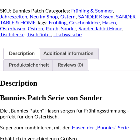
&
SKU:
Bunnies Patch
Categories:
Frühling & Sommer
,
Home
Jahreszeiten
,
Neu im Shop
,
Ostern
,
SANDER Kissen
,
SANDER
Serie
TABLE & HOME
Tags:
Frühling
,
Geschenkidee
,
Hasen
,
"Bunnies
Osterhasen
,
Ostern
,
Patch
,
Sander
,
Sander Table+Home
,
Patch"
Tischdecke
,
Tischläufer
,
TIschwäsche
quantity
Description
Additional information
Produktsicherheit
Reviews (0)
Description
Bunnies Patch Serie von Sander
Die „Bunnies Patch“ Hasen sorgen für Frühlingsstimmung –
perfekt für den Ostertisch.
Super zum kombinieren, mit den
Hasen der „Bunnies“ Serie.
Erhältlich in verschiedenen Größen