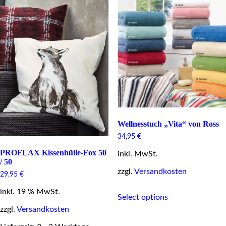
The
The
options
options
may
may
be
be
chosen
chosen
on
on
the
the
product
product
page
page
Wellnesstuch „Vita“ von Ross
34,95
€
PROFLAX Kissenhülle-Fox 50
inkl. MwSt.
/ 50
zzgl.
Versandkosten
29,95
€
This
inkl. 19 % MwSt.
Select options
product
has
zzgl.
Versandkosten
multiple