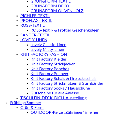
GRÜN&FORM TEXTIL
GRÜN&FORM DEKO
GRÜN&FORM OLIVENHOLZ
PICHLER-TEXTIL
PROFLAX-TEXTIL
ROSS-TEXTIL
ROSS-Textil- & Frottier Geschenkideen
SANDER-TEXTIL
LOVELY-LINEN
Lovely Classic-Linen
Lovely Misty-Linen
KNIT FACTORY FASHION
Knit Factory Kleider
Knit Factory Strickjacken
Knit Factory Ponchos
Knit Factory Pullover
Knit Factory Schals & Dreiecksschals
Knit Factory Strickmützen & Stirnbänder
Knit Factory Socks / Hausschuhe
Gutscheine für alle Anlässe
TISCHLEIN-DECK-DICH-Ausstellung
Frühling/Sommer
Grün & Form
OUTDOOR-Kerze „Zähringer“ in einer