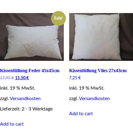
Sale!
Kissenfüllung Feder 45x45cm
Kissenfüllung Vlies 27x43cm
Original
Current
17,95
€
11,50
€
7,25
€
price
price
inkl. 19 % MwSt.
was:
is:
inkl. 19 % MwSt.
17,95 €.
11,50 €.
zzgl.
Versandkosten
zzgl.
Versandkosten
Lieferzeit: 2 - 3 Werktage
Add to cart
Add to cart