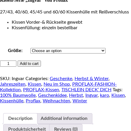
Kissen-Serie „Ingvar“ von Proflax
27/43, 40/60, 45/45 und 60/60 Kissenhülle mit Reißverschluss
Kissen Vorder-& Rückseite gewebt
Kissenfüllung: einzeln bestellbar
Größe:
PROFLAX
Add to cart
Kissenserie
"Ingvar"
SKU:
Ingvar
Categories:
Geschenke
,
Herbst & Winter
,
quantity
Jahreszeiten
,
Kissen
,
Neu im Shop
,
PROFLAX-FASHION-
Kollektion
,
PROFLAX-Kissen
,
TISCHLEIN DECK‘ DICH
Tags:
100% Baumwolle
,
Geschenkidee
,
Herbst
,
Ingvar
,
karo
,
Kissen
,
Kissenhülle
,
Proflax
,
Weihnachten
,
Winter
Description
Additional information
Produktsicherheit
Reviews (0)