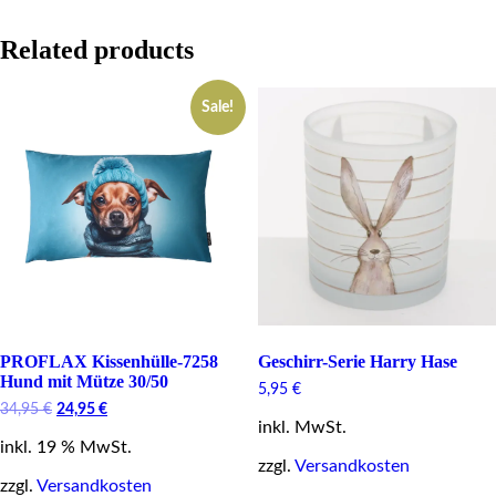
Related products
Sale!
PROFLAX Kissenhülle-7258
Geschirr-Serie Harry Hase
Hund mit Mütze 30/50
5,95
€
Original
Current
34,95
€
24,95
€
inkl. MwSt.
price
price
inkl. 19 % MwSt.
was:
is:
34,95 €.
24,95 €.
zzgl.
Versandkosten
zzgl.
Versandkosten