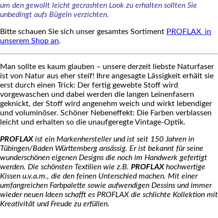
um den gewollt leicht gecrashten Look zu erhalten sollten Sie
unbedingt aufs Bügeln verzichten.
Bitte schauen Sie sich unser gesamtes Sortiment
PROFLAX in
unserem Shop an
.
Man sollte es kaum glauben – unsere derzeit liebste Naturfaser
ist von Natur aus eher steif! Ihre angesagte Lässigkeit erhält sie
erst durch einen Trick: Der fertig gewebte Stoff wird
vorgewaschen und dabei werden die langen Leinenfasern
geknickt, der Stoff wird angenehm weich und wirkt lebendiger
und voluminöser. Schöner Nebeneffekt: Die Farben verblassen
leicht und erhalten so die unaufgeregte Vintage-Optik.
PROFLAX
ist ein Markenhersteller und ist seit 150 Jahren in
Tübingen/Baden Württemberg ansässig. Er ist bekannt für seine
wunderschönen eigenen Designs die noch im Handwerk gefertigt
werden. Die schönsten Textilien wie z.B.
PROFLAX
hochwertige
Kissen u.v.a.m., die den feinen Unterschied machen. Mit einer
umfangreichen Farbpalette sowie aufwendigen Dessins und immer
wieder neuen Ideen schafft es PROFLAX die schlichte Kollektion mit
Kreativität und Freude zu erfüllen.