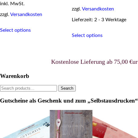
inkl. MwSt.
was:
is:
49,95 €.
39,95 €.
zzgl.
Versandkosten
zzgl.
Versandkosten
Lieferzeit: 2 - 3 Werktage
This
Select options
This
product
Select options
product
has
has
multiple
multiple
variants.
variants.
The
The
options
Kostenlose Lieferung ab 75,00 €uro in
options
may
may
be
Warenkorb
be
chosen
chosen
on
Search
Search
on
the
for:
the
product
Gutscheine als Geschenk und zum „Selbstausdrucken“
product
page
page