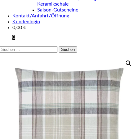
Keramikschale
Saison-Gutscheine
Kontakt/Anfahrt/Öffnung
Kundenlogin
0,00
€
0
Suchen
nach: