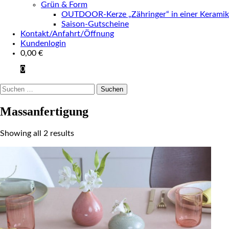
Grün & Form
OUTDOOR-Kerze „Zähringer“ in einer Keramik
Saison-Gutscheine
Kontakt/Anfahrt/Öffnung
Kundenlogin
0,00
€
0
Suchen
nach:
Massanfertigung
Showing all 2 results