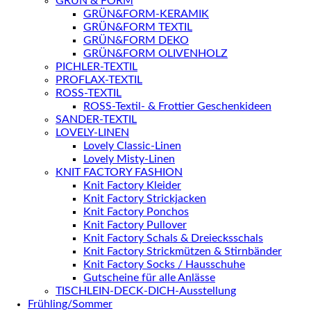
GRÜN & FORM
GRÜN&FORM-KERAMIK
GRÜN&FORM TEXTIL
GRÜN&FORM DEKO
GRÜN&FORM OLIVENHOLZ
PICHLER-TEXTIL
PROFLAX-TEXTIL
ROSS-TEXTIL
ROSS-Textil- & Frottier Geschenkideen
SANDER-TEXTIL
LOVELY-LINEN
Lovely Classic-Linen
Lovely Misty-Linen
KNIT FACTORY FASHION
Knit Factory Kleider
Knit Factory Strickjacken
Knit Factory Ponchos
Knit Factory Pullover
Knit Factory Schals & Dreiecksschals
Knit Factory Strickmützen & Stirnbänder
Knit Factory Socks / Hausschuhe
Gutscheine für alle Anlässe
TISCHLEIN-DECK-DICH-Ausstellung
Frühling/Sommer