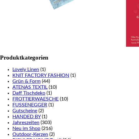
Produktkategorien
Lovely Linen
(1)
KNIT FACTORY FASHION
(1)
Grün & Form
(44)
ATENAS TEXTIL
(10)
Daff Tischdeko
(1)
FROTTIERWAESCHE
(10)
FUSSENEGGER
(1)
Gutscheine
(2)
HANDED BY
(1)
Jahreszeiten
(303)
Neu im Shop
(216)
Outdoor-Kerzen
(2)