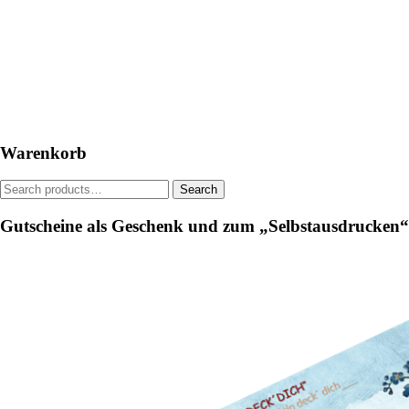
has
multiple
variants.
The
options
may
be
chosen
on
Warenkorb
the
product
Search
Search
page
for:
Gutscheine als Geschenk und zum „Selbstausdrucken“