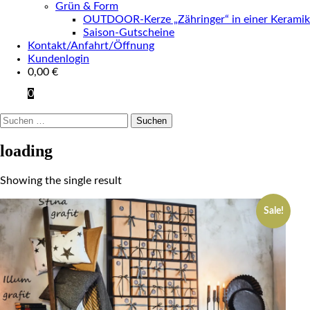
Grün & Form
OUTDOOR-Kerze „Zähringer“ in einer Keramik
Saison-Gutscheine
Kontakt/Anfahrt/Öffnung
Kundenlogin
0,00
€
0
Suchen
nach:
loading
Showing the single result
Sale!