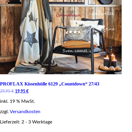
PROFLAX Kissenhülle 6129 „Countdown“ 27/43
Original
Current
29,95
€
19,95
€
price
price
inkl. 19 % MwSt.
was:
is:
29,95 €.
19,95 €.
zzgl.
Versandkosten
Lieferzeit: 2 - 3 Werktage