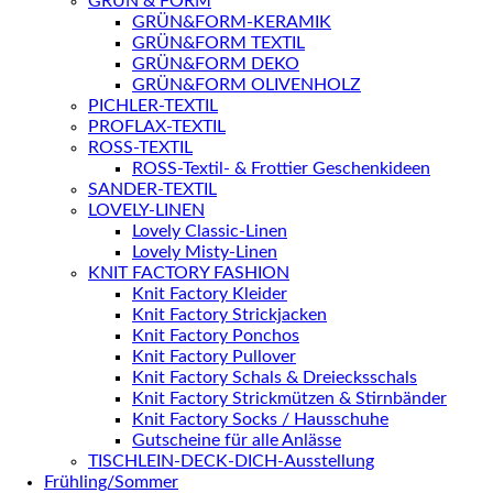
GRÜN & FORM
GRÜN&FORM-KERAMIK
GRÜN&FORM TEXTIL
GRÜN&FORM DEKO
GRÜN&FORM OLIVENHOLZ
PICHLER-TEXTIL
PROFLAX-TEXTIL
ROSS-TEXTIL
ROSS-Textil- & Frottier Geschenkideen
SANDER-TEXTIL
LOVELY-LINEN
Lovely Classic-Linen
Lovely Misty-Linen
KNIT FACTORY FASHION
Knit Factory Kleider
Knit Factory Strickjacken
Knit Factory Ponchos
Knit Factory Pullover
Knit Factory Schals & Dreiecksschals
Knit Factory Strickmützen & Stirnbänder
Knit Factory Socks / Hausschuhe
Gutscheine für alle Anlässe
TISCHLEIN-DECK-DICH-Ausstellung
Frühling/Sommer