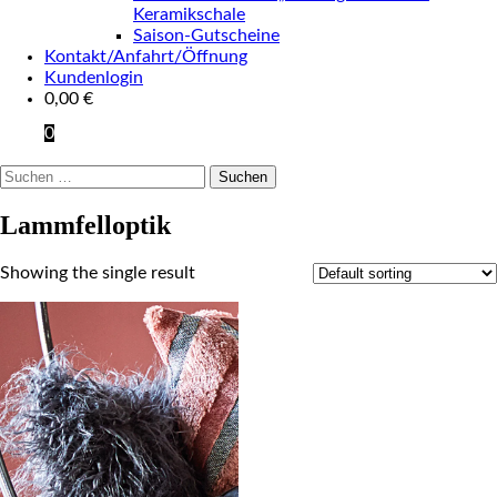
Keramikschale
Saison-Gutscheine
Kontakt/Anfahrt/Öffnung
Kundenlogin
0,00
€
0
Suchen
nach:
Lammfelloptik
Showing the single result