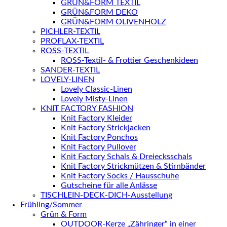
GRÜN&FORM TEXTIL
GRÜN&FORM DEKO
GRÜN&FORM OLIVENHOLZ
PICHLER-TEXTIL
PROFLAX-TEXTIL
ROSS-TEXTIL
ROSS-Textil- & Frottier Geschenkideen
SANDER-TEXTIL
LOVELY-LINEN
Lovely Classic-Linen
Lovely Misty-Linen
KNIT FACTORY FASHION
Knit Factory Kleider
Knit Factory Strickjacken
Knit Factory Ponchos
Knit Factory Pullover
Knit Factory Schals & Dreiecksschals
Knit Factory Strickmützen & Stirnbänder
Knit Factory Socks / Hausschuhe
Gutscheine für alle Anlässe
TISCHLEIN-DECK-DICH-Ausstellung
Frühling/Sommer
Grün & Form
OUTDOOR-Kerze „Zähringer“ in einer