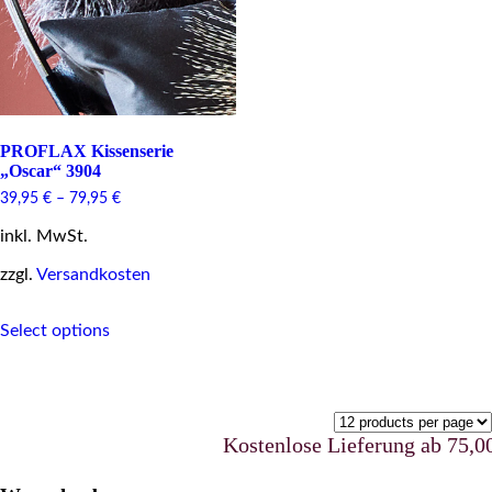
PROFLAX Kissenserie
„Oscar“ 3904
39,95
€
–
79,95
€
inkl. MwSt.
zzgl.
Versandkosten
This
Select options
product
has
multiple
variants.
The
options
Kostenlose Lieferung ab 75,00 €
may
be