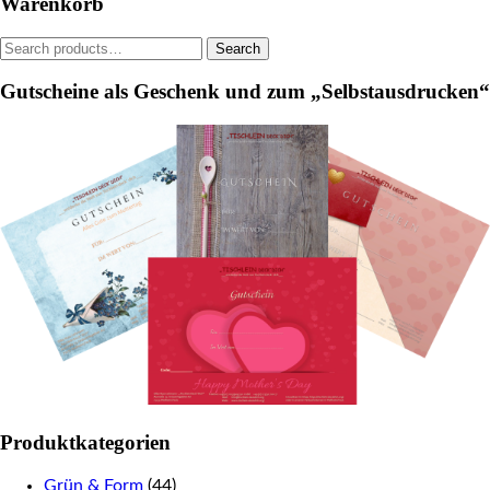
Warenkorb
chosen
on
Search
Search
the
for:
product
Gutscheine als Geschenk und zum „Selbstausdrucken“
page
Produktkategorien
Grün & Form
(44)