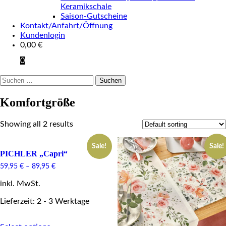
Keramikschale
Saison-Gutscheine
Kontakt/Anfahrt/Öffnung
Kundenlogin
0,00
€
0
Suchen
nach:
Komfortgröße
Showing all 2 results
Sale!
Sale!
PICHLER „Capri“
59,95
€
–
89,95
€
inkl. MwSt.
Lieferzeit: 2 - 3 Werktage
This