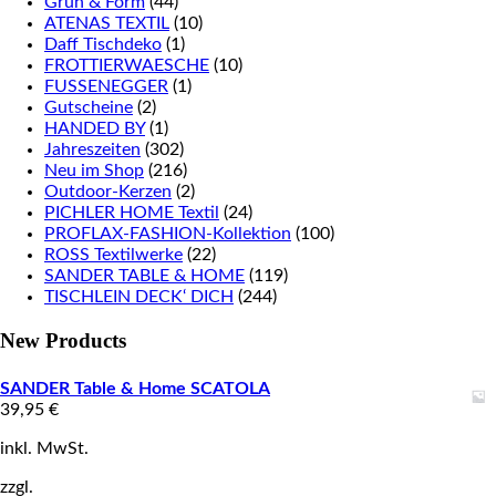
Grün & Form
(44)
ATENAS TEXTIL
(10)
Daff Tischdeko
(1)
FROTTIERWAESCHE
(10)
FUSSENEGGER
(1)
Gutscheine
(2)
HANDED BY
(1)
Jahreszeiten
(302)
Neu im Shop
(216)
Outdoor-Kerzen
(2)
PICHLER HOME Textil
(24)
PROFLAX-FASHION-Kollektion
(100)
ROSS Textilwerke
(22)
SANDER TABLE & HOME
(119)
TISCHLEIN DECK‘ DICH
(244)
New Products
SANDER Table & Home SCATOLA
39,95
€
inkl. MwSt.
zzgl.