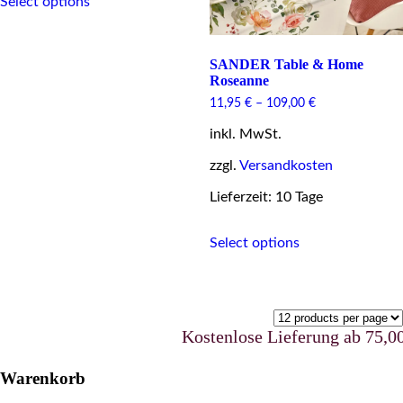
Select options
product
has
multiple
variants.
SANDER Table & Home
The
Roseanne
options
11,95
€
–
109,00
€
may
be
inkl. MwSt.
chosen
on
zzgl.
Versandkosten
the
product
Lieferzeit: 10 Tage
page
This
Select options
product
has
multiple
variants.
The
options
Kostenlose Lieferung ab 75,00 €
may
be
Warenkorb
chosen
on