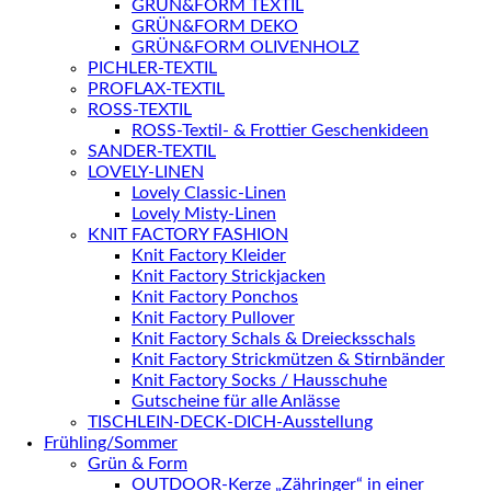
GRÜN&FORM TEXTIL
GRÜN&FORM DEKO
GRÜN&FORM OLIVENHOLZ
PICHLER-TEXTIL
PROFLAX-TEXTIL
ROSS-TEXTIL
ROSS-Textil- & Frottier Geschenkideen
SANDER-TEXTIL
LOVELY-LINEN
Lovely Classic-Linen
Lovely Misty-Linen
KNIT FACTORY FASHION
Knit Factory Kleider
Knit Factory Strickjacken
Knit Factory Ponchos
Knit Factory Pullover
Knit Factory Schals & Dreiecksschals
Knit Factory Strickmützen & Stirnbänder
Knit Factory Socks / Hausschuhe
Gutscheine für alle Anlässe
TISCHLEIN-DECK-DICH-Ausstellung
Frühling/Sommer
Grün & Form
OUTDOOR-Kerze „Zähringer“ in einer