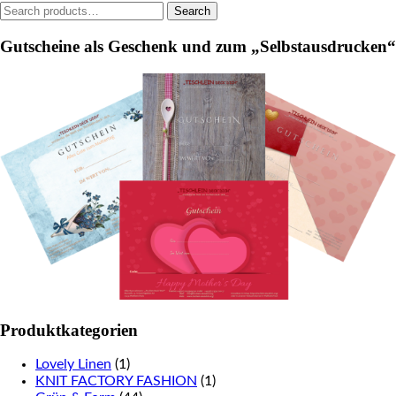
Search
Search
the
for:
product
Gutscheine als Geschenk und zum „Selbstausdrucken“
page
Produktkategorien
Lovely Linen
(1)
KNIT FACTORY FASHION
(1)