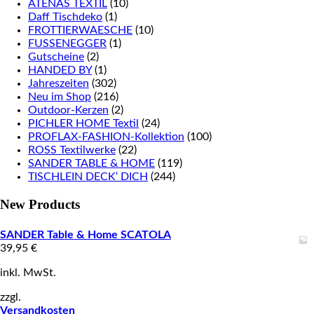
ATENAS TEXTIL
(10)
Daff Tischdeko
(1)
FROTTIERWAESCHE
(10)
FUSSENEGGER
(1)
Gutscheine
(2)
HANDED BY
(1)
Jahreszeiten
(302)
Neu im Shop
(216)
Outdoor-Kerzen
(2)
PICHLER HOME Textil
(24)
PROFLAX-FASHION-Kollektion
(100)
ROSS Textilwerke
(22)
SANDER TABLE & HOME
(119)
TISCHLEIN DECK‘ DICH
(244)
New Products
SANDER Table & Home SCATOLA
39,95
€
inkl. MwSt.
zzgl.
Versandkosten