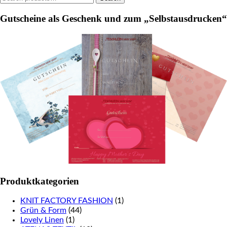
for:
Gutscheine als Geschenk und zum „Selbstausdrucken“
Produktkategorien
KNIT FACTORY FASHION
(1)
Grün & Form
(44)
Lovely Linen
(1)