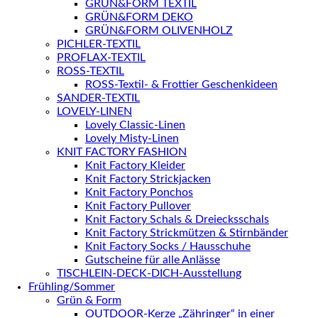
GRÜN&FORM TEXTIL
GRÜN&FORM DEKO
GRÜN&FORM OLIVENHOLZ
PICHLER-TEXTIL
PROFLAX-TEXTIL
ROSS-TEXTIL
ROSS-Textil- & Frottier Geschenkideen
SANDER-TEXTIL
LOVELY-LINEN
Lovely Classic-Linen
Lovely Misty-Linen
KNIT FACTORY FASHION
Knit Factory Kleider
Knit Factory Strickjacken
Knit Factory Ponchos
Knit Factory Pullover
Knit Factory Schals & Dreiecksschals
Knit Factory Strickmützen & Stirnbänder
Knit Factory Socks / Hausschuhe
Gutscheine für alle Anlässe
TISCHLEIN-DECK-DICH-Ausstellung
Frühling/Sommer
Grün & Form
OUTDOOR-Kerze „Zähringer“ in einer