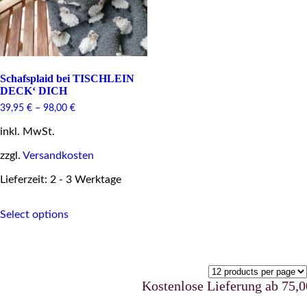
Schafsplaid bei TISCHLEIN
DECK‘ DICH
39,95
€
–
98,00
€
inkl. MwSt.
zzgl.
Versandkosten
Lieferzeit: 2 - 3 Werktage
This
Select options
product
has
multiple
variants.
The
options
Kostenlose Lieferung ab 75,00 
may