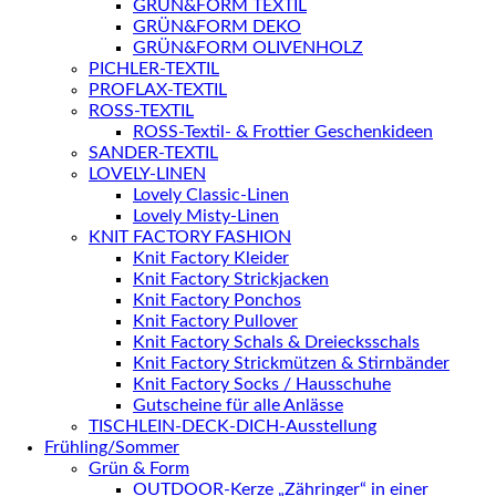
GRÜN&FORM TEXTIL
GRÜN&FORM DEKO
GRÜN&FORM OLIVENHOLZ
PICHLER-TEXTIL
PROFLAX-TEXTIL
ROSS-TEXTIL
ROSS-Textil- & Frottier Geschenkideen
SANDER-TEXTIL
LOVELY-LINEN
Lovely Classic-Linen
Lovely Misty-Linen
KNIT FACTORY FASHION
Knit Factory Kleider
Knit Factory Strickjacken
Knit Factory Ponchos
Knit Factory Pullover
Knit Factory Schals & Dreiecksschals
Knit Factory Strickmützen & Stirnbänder
Knit Factory Socks / Hausschuhe
Gutscheine für alle Anlässe
TISCHLEIN-DECK-DICH-Ausstellung
Frühling/Sommer
Grün & Form
OUTDOOR-Kerze „Zähringer“ in einer