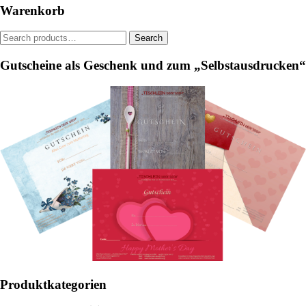
be
Warenkorb
chosen
on
Search
Search
the
for:
product
Gutscheine als Geschenk und zum „Selbstausdrucken“
page
Produktkategorien