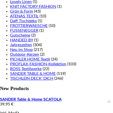
Lovely Linen
(1)
KNIT FACTORY FASHION
(1)
Grün & Form
(43)
ATENAS TEXTIL
(10)
Daff Tischdeko
(1)
FROTTIERWAESCHE
(10)
FUSSENEGGER
(1)
Gutscheine
(2)
HANDED BY
(1)
Jahreszeiten
(304)
Neu im Shop
(217)
Outdoor-Kerzen
(2)
PICHLER HOME Textil
(24)
PROFLAX-FASHION-Kollektion
(103)
ROSS Textilwerke
(22)
SANDER TABLE & HOME
(119)
TISCHLEIN DECK‘ DICH
(246)
New Products
SANDER Table & Home SCATOLA
39,95
€
inkl. MwSt.