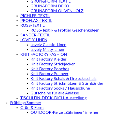
GRÜN&FORM TEXTIL
GRÜN&FORM DEKO
GRÜN&FORM OLIVENHOLZ
PICHLER-TEXTIL
PROFLAX-TEXTIL
ROSS-TEXTIL
ROSS-Textil- & Frottier Geschenkideen
SANDER-TEXTIL
LOVELY-LINEN
Lovely Classic-Linen
Lovely Misty-Linen
KNIT FACTORY FASHION
Knit Factory Kleider
Knit Factory Strickjacken
Knit Factory Ponchos
Knit Factory Pullover
Knit Factory Schals & Dreiecksschals
Knit Factory Strickmützen & Stirnbänder
Knit Factory Socks / Hausschuhe
Gutscheine für alle Anlässe
TISCHLEIN-DECK-DICH-Ausstellung
Frühling/Sommer
Grün & Form
OUTDOOR-Kerze „Zähringer“ in einer