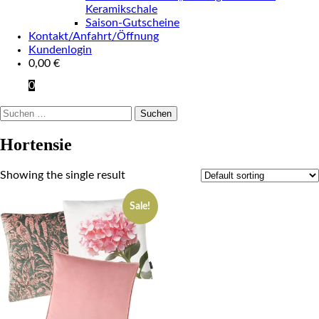
Keramikschale
Saison-Gutscheine
Kontakt/Anfahrt/Öffnung
Kundenlogin
0,00
€
0
Suchen
nach:
Hortensie
Showing the single result
Sale!