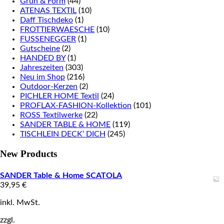
Grün & Form
(44)
ATENAS TEXTIL
(10)
Daff Tischdeko
(1)
FROTTIERWAESCHE
(10)
FUSSENEGGER
(1)
Gutscheine
(2)
HANDED BY
(1)
Jahreszeiten
(303)
Neu im Shop
(216)
Outdoor-Kerzen
(2)
PICHLER HOME Textil
(24)
PROFLAX-FASHION-Kollektion
(101)
ROSS Textilwerke
(22)
SANDER TABLE & HOME
(119)
TISCHLEIN DECK‘ DICH
(245)
New Products
SANDER Table & Home SCATOLA
39,95
€
inkl. MwSt.
zzgl.