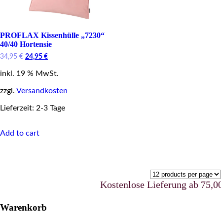
PROFLAX Kissenhülle „7230“
40/40 Hortensie
Original
Current
34,95
€
24,95
€
price
price
inkl. 19 % MwSt.
was:
is:
34,95 €.
24,95 €.
zzgl.
Versandkosten
Lieferzeit: 2-3 Tage
Add to cart
Kostenlose Lieferung ab 75,00 €
Warenkorb