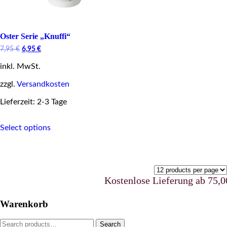
Oster Serie „Knuffi“
Original
Current
7,95
€
6,95
€
price
price
inkl. MwSt.
was:
is:
7,95 €.
6,95 €.
zzgl.
Versandkosten
Lieferzeit: 2-3 Tage
This
Select options
product
has
multiple
variants.
The
options
Kostenlose Lieferung ab 75,00 
may
be
Warenkorb
chosen
on
Search
Search
the