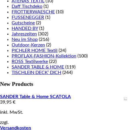
ATENAS TEXTIL
(10)
Daff Tischdeko
(1)
FROTTIERWAESCHE
(10)
FUSSENEGGER
(1)
Gutscheine
(2)
HANDED BY
(1)
Jahreszeiten
(302)
Neu im Shop
(216)
Outdoor-Kerzen
(2)
PICHLER HOME Textil
(24)
PROFLAX-FASHION-Kollektion
(100)
ROSS Textilwerke
(22)
SANDER TABLE & HOME
(119)
TISCHLEIN DECK‘ DICH
(244)
New Products
SANDER Table & Home SCATOLA
39,95
€
inkl. MwSt.
zzgl.
Versandkosten