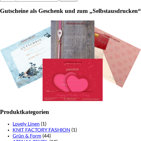
for:
product
Gutscheine als Geschenk und zum „Selbstausdrucken“
page
Produktkategorien
Lovely Linen
(1)
KNIT FACTORY FASHION
(1)
Grün & Form
(44)