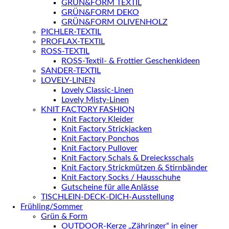
GRÜN&FORM TEXTIL
GRÜN&FORM DEKO
GRÜN&FORM OLIVENHOLZ
PICHLER-TEXTIL
PROFLAX-TEXTIL
ROSS-TEXTIL
ROSS-Textil- & Frottier Geschenkideen
SANDER-TEXTIL
LOVELY-LINEN
Lovely Classic-Linen
Lovely Misty-Linen
KNIT FACTORY FASHION
Knit Factory Kleider
Knit Factory Strickjacken
Knit Factory Ponchos
Knit Factory Pullover
Knit Factory Schals & Dreiecksschals
Knit Factory Strickmützen & Stirnbänder
Knit Factory Socks / Hausschuhe
Gutscheine für alle Anlässe
TISCHLEIN-DECK-DICH-Ausstellung
Frühling/Sommer
Grün & Form
OUTDOOR-Kerze „Zähringer“ in einer