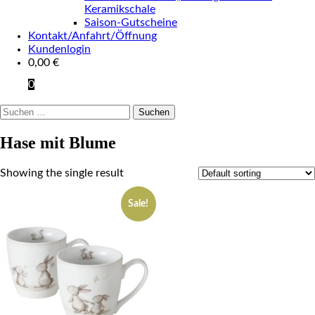
Keramikschale
Saison-Gutscheine
Kontakt/Anfahrt/Öffnung
Kundenlogin
0,00
€
0
Suchen
nach:
Hase mit Blume
Showing the single result
Sale!