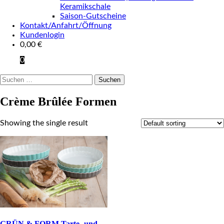
Keramikschale
Saison-Gutscheine
Kontakt/Anfahrt/Öffnung
Kundenlogin
0,00
€
0
Suchen
nach:
Crème Brûlée Formen
Showing the single result
GRÜN & FORM Tarte- und