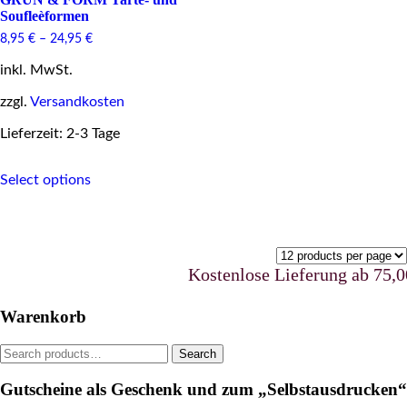
Soufleèformen
8,95
€
–
24,95
€
inkl. MwSt.
zzgl.
Versandkosten
Lieferzeit: 2-3 Tage
This
Select options
product
has
multiple
variants.
The
options
Kostenlose Lieferung ab 75,00 
may
be
Warenkorb
chosen
on
Search
Search
the
for:
product
Gutscheine als Geschenk und zum „Selbstausdrucken“
page