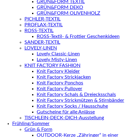
GRÜN&FORM TEXTIL
GRÜN&FORM DEKO
GRÜN&FORM OLIVENHOLZ
PICHLER-TEXTIL
PROFLAX-TEXTIL
ROSS-TEXTIL
ROSS-Textil- & Frottier Geschenkideen
SANDER-TEXTIL
LOVELY-LINEN
Lovely Classic-Linen
Lovely Misty-Linen
KNIT FACTORY FASHION
Knit Factory Kleider
Knit Factory Strickjacken
Knit Factory Ponchos
Knit Factory Pullover
Knit Factory Schals & Dreiecksschals
Knit Factory Strickmützen & Stirnbänder
Knit Factory Socks / Hausschuhe
Gutscheine für alle Anlässe
TISCHLEIN-DECK-DICH-Ausstellung
Frühling/Sommer
Grün & Form
OUTDOOR-Kerze „Zähringer“ in einer