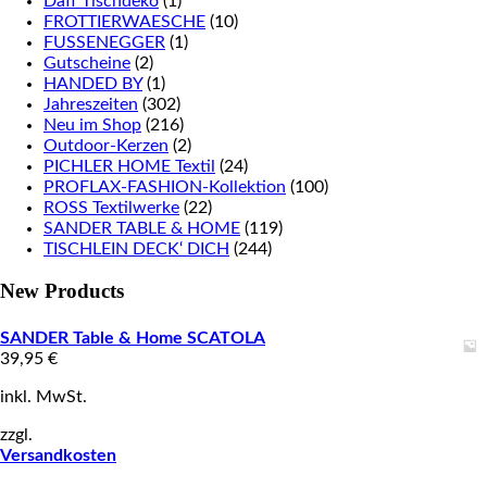
Daff Tischdeko
(1)
FROTTIERWAESCHE
(10)
FUSSENEGGER
(1)
Gutscheine
(2)
HANDED BY
(1)
Jahreszeiten
(302)
Neu im Shop
(216)
Outdoor-Kerzen
(2)
PICHLER HOME Textil
(24)
PROFLAX-FASHION-Kollektion
(100)
ROSS Textilwerke
(22)
SANDER TABLE & HOME
(119)
TISCHLEIN DECK‘ DICH
(244)
New Products
SANDER Table & Home SCATOLA
39,95
€
inkl. MwSt.
zzgl.
Versandkosten