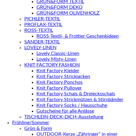
GRÜN&FORM TEXTIL
GRÜN&FORM DEKO
GRÜN&FORM OLIVENHOLZ
PICHLER-TEXTIL
PROFLAX-TEXTIL
ROSS-TEXTIL
ROSS-Textil- & Frottier Geschenkideen
SANDER-TEXTIL
LOVELY-LINEN
Lovely Classic-Linen
Lovely Misty-Linen
KNIT FACTORY FASHION
Knit Factory Kleider
Knit Factory Strickjacken
Knit Factory Ponchos
Knit Factory Pullover
Knit Factory Schals & Dreiecksschals
Knit Factory Strickmützen & Stirnbänder
Knit Factory Socks / Hausschuhe
Gutscheine für alle Anlässe
TISCHLEIN-DECK-DICH-Ausstellung
Frühling/Sommer
Grün & Form
OUTDOOR-Kerze „Zähringer“ in einer