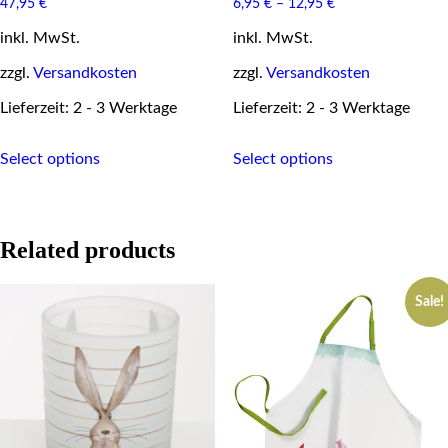
47,95
€
6,95
€
–
12,95
€
inkl. MwSt.
inkl. MwSt.
zzgl.
Versandkosten
zzgl.
Versandkosten
Lieferzeit: 2 - 3 Werktage
Lieferzeit: 2 - 3 Werktage
This
This
Select options
Select options
product
product
has
has
multiple
multiple
variants.
variants.
The
The
Related products
options
options
may
may
be
be
Sale!
chosen
chosen
on
on
the
the
product
product
page
page