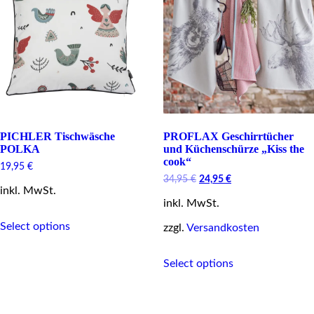
page
PICHLER Tischwäsche
PROFLAX Geschirrtücher
POLKA
und Küchenschürze „Kiss the
cook“
19,95
€
Original
Current
34,95
€
24,95
€
inkl. MwSt.
price
price
inkl. MwSt.
was:
is:
This
34,95 €.
24,95 €.
Select options
product
zzgl.
Versandkosten
has
This
multiple
Select options
product
variants.
has
The
multiple
options
variants.
may