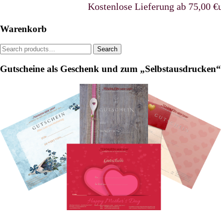
The
Kostenlose Lieferung ab 75,00 €uro 
be
options
chosen
may
on
Warenkorb
be
the
chosen
product
Search
Search
on
page
for:
the
Gutscheine als Geschenk und zum „Selbstausdrucken“
product
page