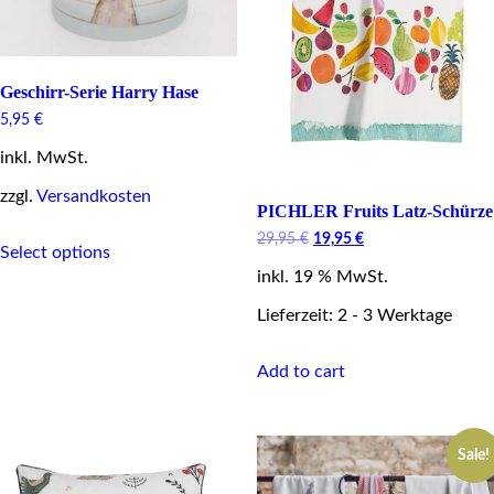
Geschirr-Serie Harry Hase
5,95
€
inkl. MwSt.
zzgl.
Versandkosten
PICHLER Fruits Latz-Schürze
This
Original
Current
29,95
€
19,95
€
Select options
product
price
price
has
inkl. 19 % MwSt.
was:
is:
29,95 €.
19,95 €.
multiple
Lieferzeit: 2 - 3 Werktage
variants.
The
options
Add to cart
may
be
chosen
on
Sale!
the
product