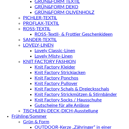
GRÜN&FORM TEXTIL
GRÜN&FORM DEKO
GRÜN&FORM OLIVENHOLZ
PICHLER-TEXTIL
PROFLAX-TEXTIL
ROSS-TEXTIL
ROSS-Textil- & Frottier Geschenkideen
SANDER-TEXTIL
LOVELY-LINEN
Lovely Classic-Linen
Lovely Misty-Linen
KNIT FACTORY FASHION
Knit Factory Kleider
Knit Factory Strickjacken
Knit Factory Ponchos
Knit Factory Pullover
Knit Factory Schals & Dreiecksschals
Knit Factory Strickmützen & Stirnbänder
Knit Factory Socks / Hausschuhe
Gutscheine für alle Anlässe
TISCHLEIN-DECK-DICH-Ausstellung
Frühling/Sommer
Grün & Form
OUTDOOR-Kerze „Zähringer“ in einer