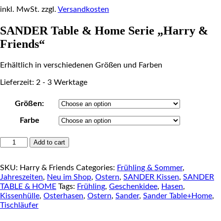
inkl. MwSt.
zzgl.
Versandkosten
SANDER Table & Home Serie „Harry &
Friends“
Erhältlich in verschiedenen Größen und Farben
Lieferzeit: 2 - 3 Werktage
Größen:
Farbe
SANDER
Add to cart
Table
&
SKU:
Harry & Friends
Categories:
Frühling & Sommer
,
Home
Jahreszeiten
,
Neu im Shop
,
Ostern
,
SANDER Kissen
,
SANDER
Serie
TABLE & HOME
Tags:
Frühling
,
Geschenkidee
,
Hasen
,
"Harry
Kissenhülle
,
Osterhasen
,
Ostern
,
Sander
,
Sander Table+Home
,
&
Tischläufer
Friends"
quantity