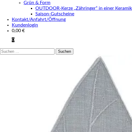
Grün & Form
OUTDOOR-Kerze „Zähringer“ in einer Keramik
Saison-Gutscheine
Kontakt/Anfahrt/Öffnung
Kundenlogin
0,00
€
0
Suchen
nach: