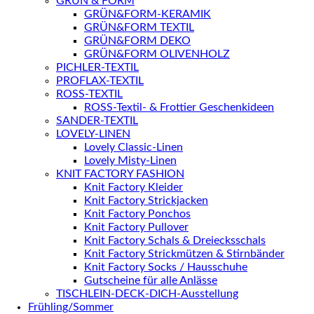
GRÜN & FORM
GRÜN&FORM-KERAMIK
GRÜN&FORM TEXTIL
GRÜN&FORM DEKO
GRÜN&FORM OLIVENHOLZ
PICHLER-TEXTIL
PROFLAX-TEXTIL
ROSS-TEXTIL
ROSS-Textil- & Frottier Geschenkideen
SANDER-TEXTIL
LOVELY-LINEN
Lovely Classic-Linen
Lovely Misty-Linen
KNIT FACTORY FASHION
Knit Factory Kleider
Knit Factory Strickjacken
Knit Factory Ponchos
Knit Factory Pullover
Knit Factory Schals & Dreiecksschals
Knit Factory Strickmützen & Stirnbänder
Knit Factory Socks / Hausschuhe
Gutscheine für alle Anlässe
TISCHLEIN-DECK-DICH-Ausstellung
Frühling/Sommer