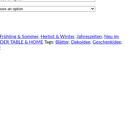
Frühling & Sommer
,
Herbst & Winter
,
Jahreszeiten
,
Neu im
DER TABLE & HOME
Tags:
Blätter
,
Dekoidee
,
Geschenkidee
,
r