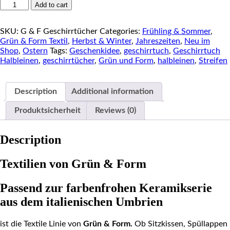
GRÜN
Add to cart
&
FORM
SKU:
G & F Geschirrtücher
Categories:
Frühling & Sommer
,
Geschirrtücher
Grün & Form Textil
,
Herbst & Winter
,
Jahreszeiten
,
Neu im
quantity
Shop
,
Ostern
Tags:
Geschenkidee
,
geschirrtuch
,
Geschirrtuch
Halbleinen
,
geschirrtücher
,
Grün und Form
,
halbleinen
,
Streifen
Description
Additional information
Produktsicherheit
Reviews (0)
Description
Textilien von Grün & Form
Passend zur farbenfrohen Keramikserie
aus dem italienischen Umbrien
ist die Textile Linie von
Grün & Form.
Ob Sitzkissen, Spüllappen