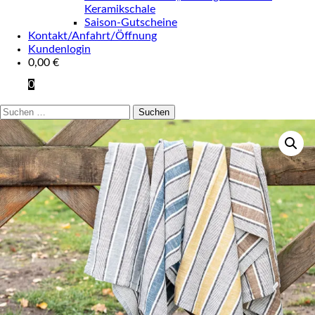
Keramikschale
Saison-Gutscheine
Kontakt/Anfahrt/Öffnung
Kundenlogin
0,00
€
0
Suchen
nach: