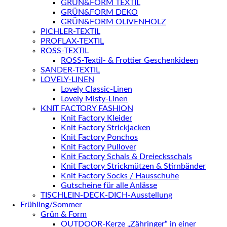
GRÜN&FORM TEXTIL
GRÜN&FORM DEKO
GRÜN&FORM OLIVENHOLZ
PICHLER-TEXTIL
PROFLAX-TEXTIL
ROSS-TEXTIL
ROSS-Textil- & Frottier Geschenkideen
SANDER-TEXTIL
LOVELY-LINEN
Lovely Classic-Linen
Lovely Misty-Linen
KNIT FACTORY FASHION
Knit Factory Kleider
Knit Factory Strickjacken
Knit Factory Ponchos
Knit Factory Pullover
Knit Factory Schals & Dreiecksschals
Knit Factory Strickmützen & Stirnbänder
Knit Factory Socks / Hausschuhe
Gutscheine für alle Anlässe
TISCHLEIN-DECK-DICH-Ausstellung
Frühling/Sommer
Grün & Form
OUTDOOR-Kerze „Zähringer“ in einer