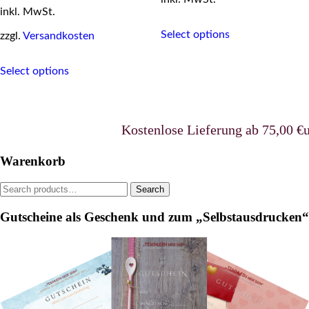
25,95 €.
19,95 €.
inkl. MwSt.
This
Select options
zzgl.
Versandkosten
product
has
This
multiple
Select options
product
variants.
has
The
multiple
options
variants.
may
The
Kostenlose Lieferung ab 75,00 €uro i
be
options
chosen
may
on
Warenkorb
be
the
chosen
product
Search
Search
on
page
for:
the
Gutscheine als Geschenk und zum „Selbstausdrucken“
product
page