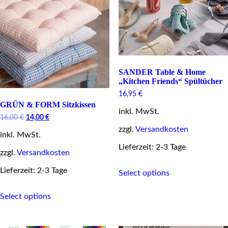
SANDER Table & Home
„Kitchen Friends“ Spültücher
16,95
€
GRÜN & FORM Sitzkissen
inkl. MwSt.
Original
Current
16,00
€
14,00
€
price
price
zzgl.
Versandkosten
inkl. MwSt.
was:
is:
16,00 €.
14,00 €.
Lieferzeit: 2-3 Tage
zzgl.
Versandkosten
This
Lieferzeit: 2-3 Tage
Select options
product
has
This
multiple
Select options
product
variants.
has
The
multiple
options
variants.