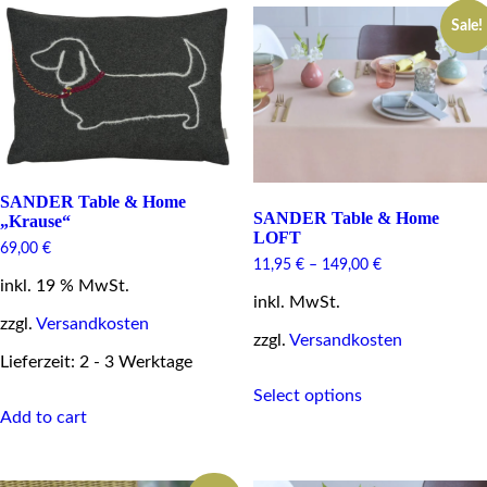
variants.
The
Sale!
The
options
options
may
may
be
be
chosen
chosen
on
on
the
the
product
product
page
page
SANDER Table & Home
SANDER Table & Home
„Krause“
LOFT
69,00
€
11,95
€
–
149,00
€
inkl. 19 % MwSt.
inkl. MwSt.
zzgl.
Versandkosten
zzgl.
Versandkosten
Lieferzeit: 2 - 3 Werktage
This
Select options
product
Add to cart
has
multiple
variants.
The