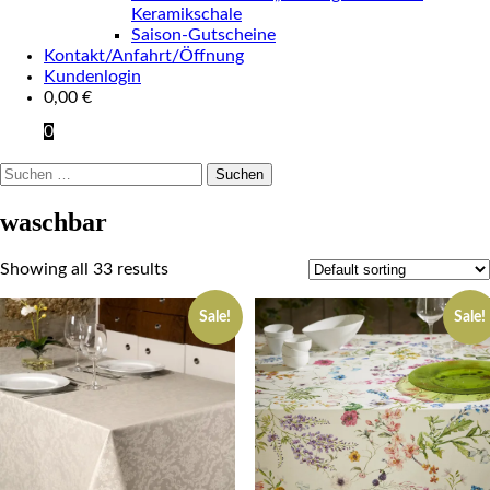
Keramikschale
Saison-Gutscheine
Kontakt/Anfahrt/Öffnung
Kundenlogin
0,00
€
0
Suchen
nach:
waschbar
Showing all 33 results
Sale!
Sale!