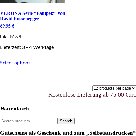
VERONA Serie “Faulpelz” von
David Fussenegger
69,95
€
inkl. MwSt.
Lieferzeit: 3 - 4 Werktage
This
Select options
product
has
multiple
variants.
The
options
Kostenlose Lieferung ab 75,00 €uro in Deu
may
be
Warenkorb
chosen
on
Search
Search
the
for:
product
Gutscheine als Geschenk und zum „Selbstausdrucken“
page