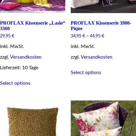
PROFLAX Kissenserie „Laslo“
PROFLAX Kissenserie 3980-
3360
Pique
29,95
€
34,95
€
–
44,95
€
inkl. MwSt.
inkl. MwSt.
zzgl.
Versandkosten
zzgl.
Versandkosten
This
Lieferzeit: 10 Tage
Select options
product
This
has
Select options
product
multiple
has
variants.
multiple
The
variants.
options
The
may
options
be
may
chosen
be
on
chosen
the
on