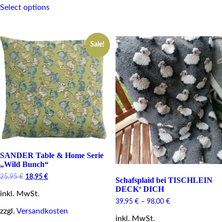
Select options
product
multiple
has
variants.
multiple
The
variants.
options
Sale!
The
may
options
be
may
chosen
be
on
chosen
the
on
product
the
page
product
page
SANDER Table & Home Serie
„Wild Bunch“
Original
Current
25,95
€
18,95
€
Schafsplaid bei TISCHLEIN
price
price
DECK‘ DICH
inkl. MwSt.
was:
is:
39,95
€
–
98,00
€
25,95 €.
18,95 €.
zzgl.
Versandkosten
inkl. MwSt.