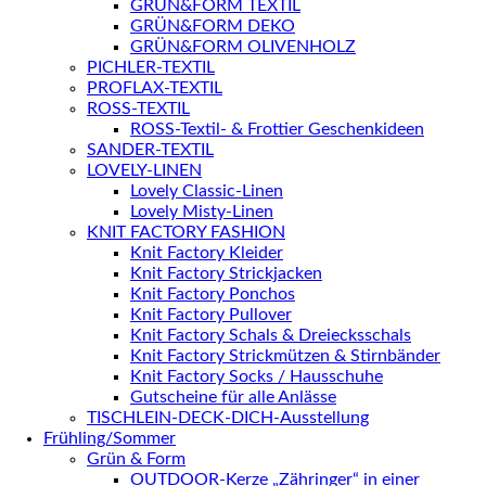
GRÜN&FORM TEXTIL
GRÜN&FORM DEKO
GRÜN&FORM OLIVENHOLZ
PICHLER-TEXTIL
PROFLAX-TEXTIL
ROSS-TEXTIL
ROSS-Textil- & Frottier Geschenkideen
SANDER-TEXTIL
LOVELY-LINEN
Lovely Classic-Linen
Lovely Misty-Linen
KNIT FACTORY FASHION
Knit Factory Kleider
Knit Factory Strickjacken
Knit Factory Ponchos
Knit Factory Pullover
Knit Factory Schals & Dreiecksschals
Knit Factory Strickmützen & Stirnbänder
Knit Factory Socks / Hausschuhe
Gutscheine für alle Anlässe
TISCHLEIN-DECK-DICH-Ausstellung
Frühling/Sommer
Grün & Form
OUTDOOR-Kerze „Zähringer“ in einer