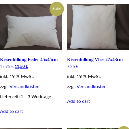
Sale!
Kissenfüllung Feder 45x45cm
Kissenfüllung Vlies 27x43cm
Original
Current
17,95
€
11,50
€
7,25
€
price
price
inkl. 19 % MwSt.
was:
is:
inkl. 19 % MwSt.
17,95 €.
11,50 €.
zzgl.
Versandkosten
zzgl.
Versandkosten
Lieferzeit: 2 - 3 Werktage
Add to cart
Add to cart