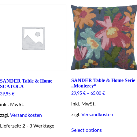
options
variants.
may
The
be
options
chosen
may
on
be
the
chosen
product
on
page
the
product
page
SANDER Table & Home Serie
SANDER Table & Home
„Monterey“
SCATOLA
29,95
€
–
65,00
€
39,95
€
inkl. MwSt.
inkl. MwSt.
zzgl.
Versandkosten
zzgl.
Versandkosten
This
Lieferzeit: 2 - 3 Werktage
Select options
product
This
has