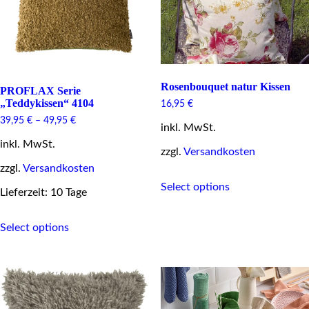
product
the
page
product
page
Rosenbouquet natur Kissen
PROFLAX Serie
„Teddykissen“ 4104
16,95
€
39,95
€
–
49,95
€
inkl. MwSt.
inkl. MwSt.
zzgl.
Versandkosten
zzgl.
Versandkosten
This
Select options
product
Lieferzeit: 10 Tage
has
multiple
This
Select options
variants.
product
The
has
options
multiple
may
variants.
be
The
chosen
options
on
may