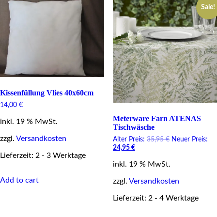
Sale!
Kissenfüllung Vlies 40x60cm
14,00
€
Meterware Farn ATENAS
inkl. 19 % MwSt.
Tischwäsche
zzgl.
Versandkosten
Original
Alter Preis:
35,95
€
Neuer Preis:
Current
price
24,95
€
Lieferzeit: 2 - 3 Werktage
price
was:
inkl. 19 % MwSt.
is:
35,95 €.
24,95 €.
Add to cart
zzgl.
Versandkosten
Lieferzeit: 2 - 4 Werktage