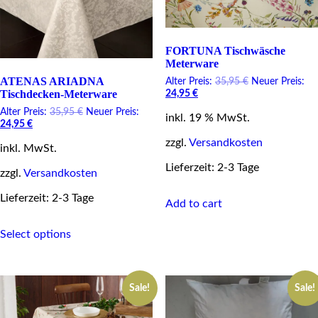
FORTUNA Tischwäsche
Meterware
ATENAS ARIADNA
Original
Alter Preis:
35,95
€
Neuer Preis:
Tischdecken-Meterware
Current
price
24,95
€
price
was:
Original
Alter Preis:
35,95
€
Neuer Preis:
inkl. 19 % MwSt.
is:
35,95 €.
Current
price
24,95
€
24,95 €.
price
was:
zzgl.
Versandkosten
inkl. MwSt.
is:
35,95 €.
24,95 €.
Lieferzeit: 2-3 Tage
zzgl.
Versandkosten
Lieferzeit: 2-3 Tage
Add to cart
This
Select options
product
has
multiple
variants.
Sale!
Sale!
The
options
may