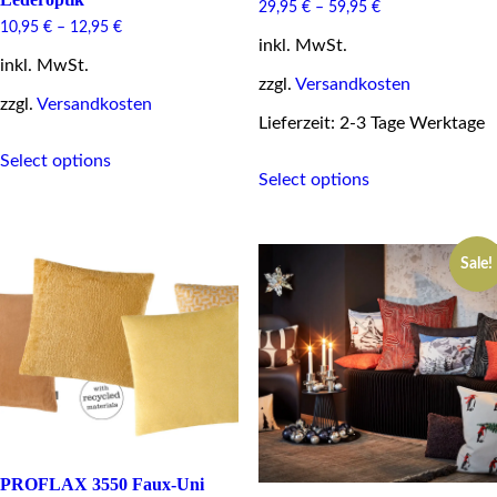
29,95
€
–
59,95
€
10,95
€
–
12,95
€
inkl. MwSt.
inkl. MwSt.
zzgl.
Versandkosten
zzgl.
Versandkosten
Lieferzeit: 2-3 Tage Werktage
This
Select options
This
product
Select options
product
has
has
multiple
multiple
variants.
variants.
The
Sale!
The
options
options
may
may
be
be
chosen
chosen
on
on
the
the
product
product
page
page
PROFLAX 3550 Faux-Uni