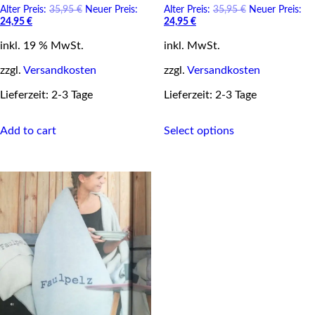
Original
Original
Alter Preis:
35,95
€
Neuer Preis:
Alter Preis:
35,95
€
Neuer Preis:
Current
price
Current
price
24,95
€
24,95
€
price
was:
price
was:
inkl. 19 % MwSt.
is:
35,95 €.
inkl. MwSt.
is:
35,95 €.
24,95 €.
24,95 €.
zzgl.
Versandkosten
zzgl.
Versandkosten
Lieferzeit: 2-3 Tage
Lieferzeit: 2-3 Tage
This
Add to cart
Select options
product
has
multiple
variants.
The
options
may
be
chosen
on
the
product
page