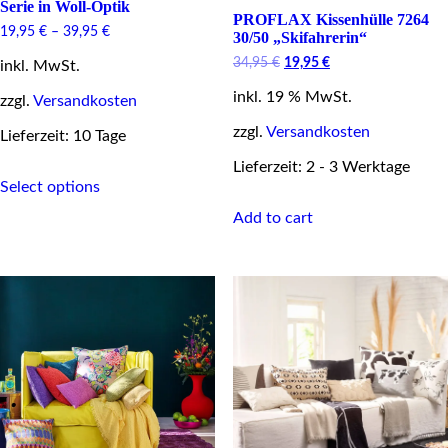
Serie in Woll-Optik
PROFLAX Kissenhülle 7264
19,95
€
–
39,95
€
30/50 „Skifahrerin“
Original
Current
34,95
€
19,95
€
inkl. MwSt.
price
price
inkl. 19 % MwSt.
was:
is:
zzgl.
Versandkosten
34,95 €.
19,95 €.
zzgl.
Versandkosten
Lieferzeit: 10 Tage
Lieferzeit: 2 - 3 Werktage
This
Select options
product
has
Add to cart
multiple
variants.
The
options
may
be
chosen
on
the
product
page