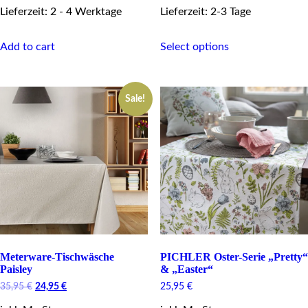
Lieferzeit: 2 - 4 Werktage
Lieferzeit: 2-3 Tage
This
Add to cart
Select options
product
has
multiple
variants.
Sale!
The
options
may
be
chosen
on
the
product
page
Meterware-Tischwäsche
PICHLER Oster-Serie „Pretty“
Paisley
& „Easter“
Original
Current
35,95
€
24,95
€
25,95
€
price
price