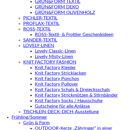
GRÜN&FORM TEXTIL
GRÜN&FORM DEKO
GRÜN&FORM OLIVENHOLZ
PICHLER-TEXTIL
PROFLAX-TEXTIL
ROSS-TEXTIL
ROSS-Textil- & Frottier Geschenkideen
SANDER-TEXTIL
LOVELY-LINEN
Lovely Classic-Linen
Lovely Misty-Linen
KNIT FACTORY FASHION
Knit Factory Kleider
Knit Factory Strickjacken
Knit Factory Ponchos
Knit Factory Pullover
Knit Factory Schals & Dreiecksschals
Knit Factory Strickmützen & Stirnbänder
Knit Factory Socks / Hausschuhe
Gutscheine für alle Anlässe
TISCHLEIN-DECK-DICH-Ausstellung
Frühling/Sommer
Grün & Form
OUTDOOR-Kerze „Zähringer“ in einer