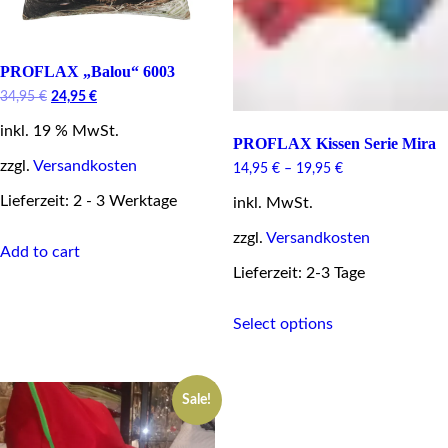
PROFLAX „Balou“ 6003
Original
Current
34,95
€
24,95
€
price
price
inkl. 19 % MwSt.
was:
is:
PROFLAX Kissen Serie Mira
34,95 €.
24,95 €.
zzgl.
Versandkosten
14,95
€
–
19,95
€
Lieferzeit: 2 - 3 Werktage
inkl. MwSt.
zzgl.
Versandkosten
Add to cart
Lieferzeit: 2-3 Tage
This
Select options
product
has
multiple
variants.
Sale!
The
options
may