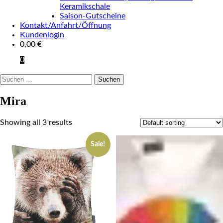
Keramikschale
Saison-Gutscheine
Kontakt/Anfahrt/Öffnung
Kundenlogin
0,00
€
0
Suchen
nach:
Mira
Showing all 3 results
Sale!