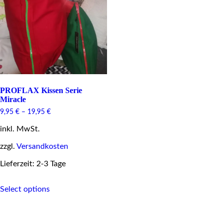
be
chosen
on
the
product
page
PROFLAX Kissen Serie
Miracle
9,95
€
–
19,95
€
inkl. MwSt.
zzgl.
Versandkosten
Lieferzeit: 2-3 Tage
This
Select options
product
has
multiple
variants.