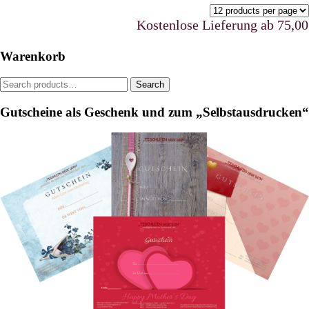
The
options
Kostenlose Lieferung ab 75,00 €u
may
be
Warenkorb
chosen
on
Search
Search
the
for:
product
Gutscheine als Geschenk und zum „Selbstausdrucken“
page