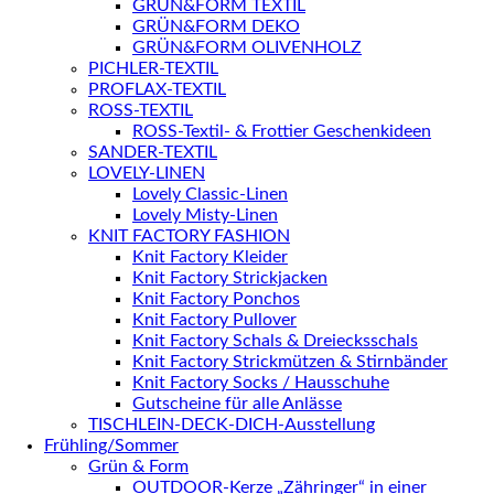
GRÜN&FORM TEXTIL
GRÜN&FORM DEKO
GRÜN&FORM OLIVENHOLZ
PICHLER-TEXTIL
PROFLAX-TEXTIL
ROSS-TEXTIL
ROSS-Textil- & Frottier Geschenkideen
SANDER-TEXTIL
LOVELY-LINEN
Lovely Classic-Linen
Lovely Misty-Linen
KNIT FACTORY FASHION
Knit Factory Kleider
Knit Factory Strickjacken
Knit Factory Ponchos
Knit Factory Pullover
Knit Factory Schals & Dreiecksschals
Knit Factory Strickmützen & Stirnbänder
Knit Factory Socks / Hausschuhe
Gutscheine für alle Anlässe
TISCHLEIN-DECK-DICH-Ausstellung
Frühling/Sommer
Grün & Form
OUTDOOR-Kerze „Zähringer“ in einer