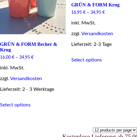
GRÜN & FORM Krug
16,95
€
–
34,95
€
inkl. MwSt.
zzgl.
Versandkosten
GRÜN & FORM Becher &
Lieferzeit: 2-3 Tage
Krug
This
16,00
€
–
34,95
€
Select options
product
has
inkl. MwSt.
multiple
variants.
zzgl.
Versandkosten
The
Lieferzeit: 2 - 3 Werktage
options
may
This
be
Select options
product
chosen
has
on
multiple
the
variants.
product
The
page
options
Kostenlose Lieferung ab 75,00 €