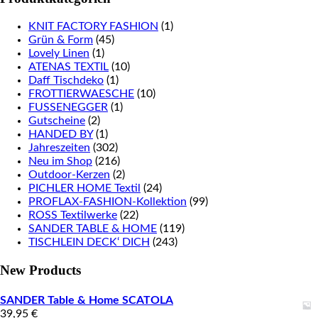
KNIT FACTORY FASHION
(1)
Grün & Form
(45)
Lovely Linen
(1)
ATENAS TEXTIL
(10)
Daff Tischdeko
(1)
FROTTIERWAESCHE
(10)
FUSSENEGGER
(1)
Gutscheine
(2)
HANDED BY
(1)
Jahreszeiten
(302)
Neu im Shop
(216)
Outdoor-Kerzen
(2)
PICHLER HOME Textil
(24)
PROFLAX-FASHION-Kollektion
(99)
ROSS Textilwerke
(22)
SANDER TABLE & HOME
(119)
TISCHLEIN DECK‘ DICH
(243)
New Products
SANDER Table & Home SCATOLA
39,95
€