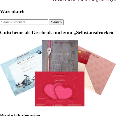
may
be
Warenkorb
chosen
on
Search
Search
the
for:
product
Gutscheine als Geschenk und zum „Selbstausdrucken“
page
Produktkategorien