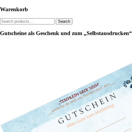
be
Warenkorb
chosen
on
Search
Search
the
for:
product
Gutscheine als Geschenk und zum „Selbstausdrucken“
page