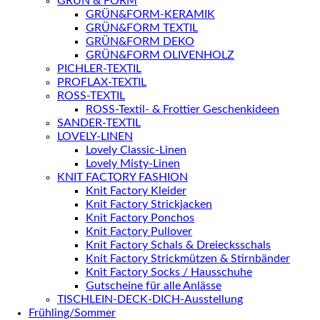
GRÜN & FORM
GRÜN&FORM-KERAMIK
GRÜN&FORM TEXTIL
GRÜN&FORM DEKO
GRÜN&FORM OLIVENHOLZ
PICHLER-TEXTIL
PROFLAX-TEXTIL
ROSS-TEXTIL
ROSS-Textil- & Frottier Geschenkideen
SANDER-TEXTIL
LOVELY-LINEN
Lovely Classic-Linen
Lovely Misty-Linen
KNIT FACTORY FASHION
Knit Factory Kleider
Knit Factory Strickjacken
Knit Factory Ponchos
Knit Factory Pullover
Knit Factory Schals & Dreiecksschals
Knit Factory Strickmützen & Stirnbänder
Knit Factory Socks / Hausschuhe
Gutscheine für alle Anlässe
TISCHLEIN-DECK-DICH-Ausstellung
Frühling/Sommer