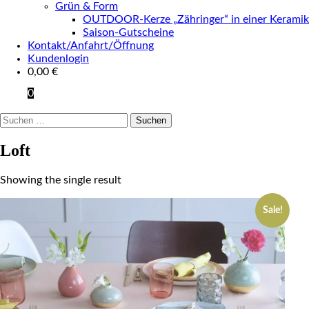
Grün & Form
OUTDOOR-Kerze „Zähringer“ in einer Keramik
Saison-Gutscheine
Kontakt/Anfahrt/Öffnung
Kundenlogin
0,00
€
0
Suchen
nach:
Loft
Showing the single result
Sale!