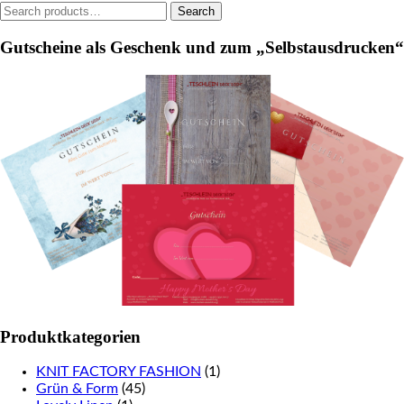
Search
Search
the
for:
product
Gutscheine als Geschenk und zum „Selbstausdrucken“
page
Produktkategorien
KNIT FACTORY FASHION
(1)
Grün & Form
(45)