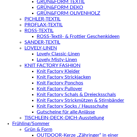
GRÜN&FORM TEXTIL
GRÜN&FORM DEKO
GRÜN&FORM OLIVENHOLZ
PICHLER-TEXTIL
PROFLAX-TEXTIL
ROSS-TEXTIL
ROSS-Textil- & Frottier Geschenkideen
SANDER-TEXTIL
LOVELY-LINEN
Lovely Classic-Linen
Lovely Misty-Linen
KNIT FACTORY FASHION
Knit Factory Kleider
Knit Factory Strickjacken
Knit Factory Ponchos
Knit Factory Pullover
Knit Factory Schals & Dreiecksschals
Knit Factory Strickmützen & Stirnbänder
Knit Factory Socks / Hausschuhe
Gutscheine für alle Anlässe
TISCHLEIN-DECK-DICH-Ausstellung
Frühling/Sommer
Grün & Form
OUTDOOR-Kerze „Zähringer“ in einer