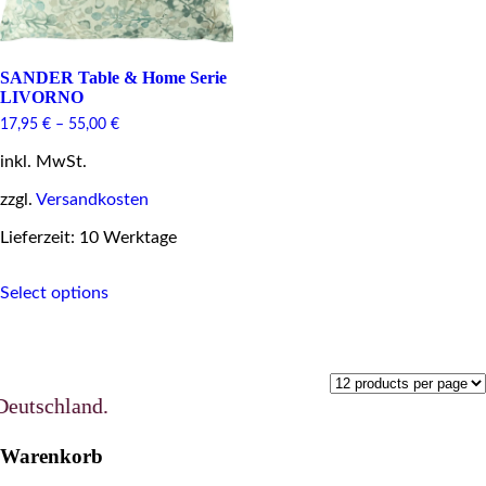
SANDER Table & Home Serie
LIVORNO
17,95
€
–
55,00
€
inkl. MwSt.
zzgl.
Versandkosten
Lieferzeit: 10 Werktage
This
Select options
product
has
multiple
variants.
The
options
utschland.
may
be
Warenkorb
chosen
on