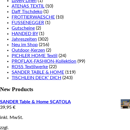
Lovely Linen
(1)
ATENAS TEXTIL
(10)
Daff Tischdeko
(1)
FROTTIERWAESCHE
(10)
FUSSENEGGER
(1)
Gutscheine
(2)
HANDED BY
(1)
Jahreszeiten
(302)
Neu im Shop
(216)
Outdoor-Kerzen
(2)
PICHLER HOME Textil
(24)
PROFLAX-FASHION-Kollektion
(99)
ROSS Textilwerke
(22)
SANDER TABLE & HOME
(119)
TISCHLEIN DECK‘ DICH
(243)
New Products
SANDER Table & Home SCATOLA
39,95
€
inkl. MwSt.
zzgl.